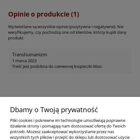
Opinie o produkcie (1)
Wyświetlane są wszystkie opinie (pozytywne i negatywne). Nie
weryfikujemy, czy pochodzą one od klientów, którzy kupili dany
produkt.
Transhumanizm
1 marca 2023
Treść jest podobna do czerwonej książeczki Mao.
Pomoc
Dbamy o Twoją prywatność
Pliki cookies i pokrewne im technologie umożliwiają poprawne
Dostawa
działanie strony i pomagają nam dostosować ofertę do Twoich
potrzeb. Możesz zaakceptować wykorzystanie przez nas
wszystkich tych plików i przejść do sklepu lub dostosować użycie
Moje konto