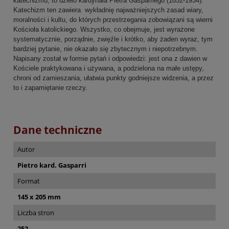
katechizmu, to dzieło kardynała Pietra Gasparriego (1852-1934).
Katechizm ten zawiera wykładnię najważniejszych zasad wiary,
moralności i kultu, do których przestrzegania zobowiązani są wierni
Kościoła katolickiego. Wszystko, co obejmuje, jest wyrażone
systematycznie, porządnie, zwięźle i krótko, aby żaden wyraz, tym
bardziej pytanie, nie okazało się zbytecznym i niepotrzebnym.
Napisany został w formie pytań i odpowiedzi: jest ona z dawien w
Kościele praktykowana i używana, a podzielona na małe ustępy,
chroni od zamieszania, ułatwia punkty godniejsze widzenia, a przez
to i zapamiętanie rzeczy.
Dane techniczne
Autor
Pietro kard. Gasparri
Format
145 x 205 mm
Liczba stron
252