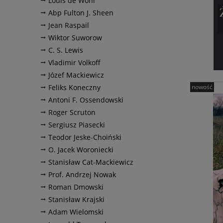
Louis de Wohl
Abp Fulton J. Sheen
Jean Raspail
Wiktor Suworow
C. S. Lewis
Vladimir Volkoff
Józef Mackiewicz
Feliks Koneczny
nowość
Antoni F. Ossendowski
Roger Scruton
Sergiusz Piasecki
Teodor Jeske-Choiński
O. Jacek Woroniecki
Stanisław Cat-Mackiewicz
Prof. Andrzej Nowak
Roman Dmowski
Stanisław Krajski
Adam Wielomski