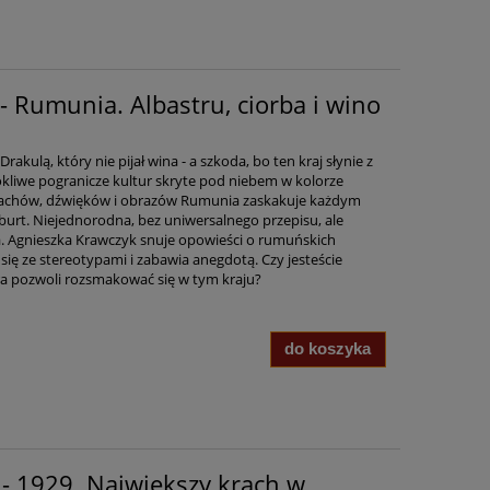
- Rumunia. Albastru, ciorba i wino
akulą, który nie pijał wina - a szkoda, bo ten kraj słynie z
okliwe pogranicze kultur skryte pod niebem w kolorze
pachów, dźwięków i obrazów Rumunia zaskakuje każdym
 burt. Niejednorodna, bez uniwersalnego przepisu, ale
a. Agnieszka Krawczyk snuje opowieści o rumuńskich
 się ze stereotypami i zabawia anegdotą. Czy jesteście
ra pozwoli rozsmakować się w tym kraju?
do koszyka
- 1929. Największy krach w