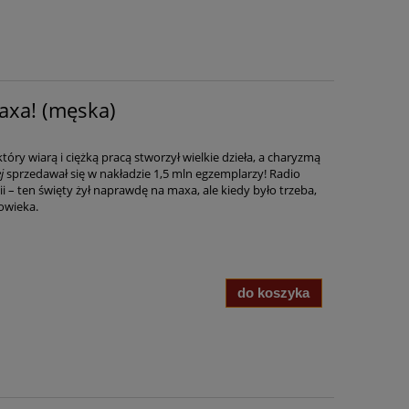
axa! (męska)
tóry wiarą i ciężką pracą stworzył wielkie dzieła, a charyzmą
j
sprzedawał się w nakładzie 1,5 mln egzemplarzy! Radio
 – ten święty żył naprawdę na maxa, ale kiedy było trzeba,
owieka.
do koszyka