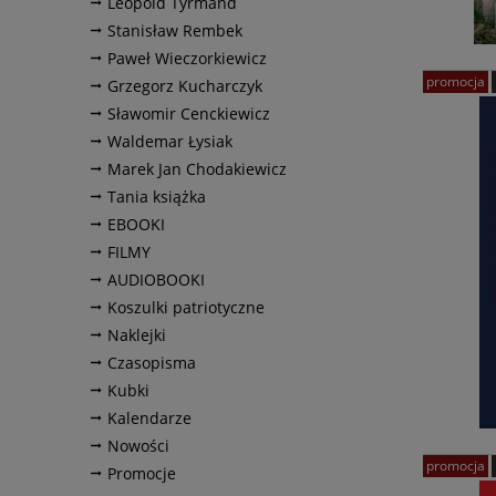
Leopold Tyrmand
Stanisław Rembek
Paweł Wieczorkiewicz
promocja
Grzegorz Kucharczyk
Sławomir Cenckiewicz
Waldemar Łysiak
Marek Jan Chodakiewicz
Tania książka
EBOOKI
FILMY
AUDIOBOOKI
Koszulki patriotyczne
Naklejki
Czasopisma
Kubki
Kalendarze
Nowości
promocja
Promocje