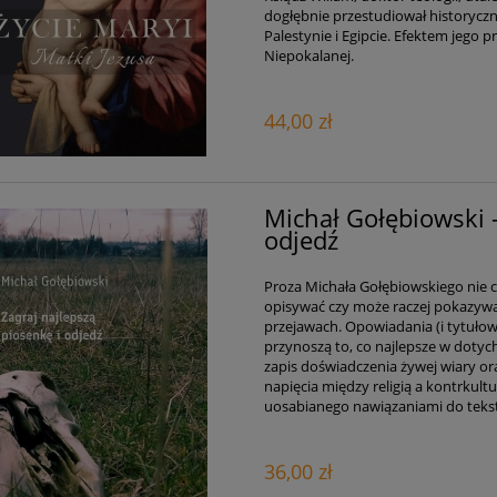
dogłębnie przestudiował historyczn
Palestynie i Egipcie. Efektem jego p
Niepokalanej.
44,00 zł
Michał Gołębiowski -
odjedź
Proza Michała Gołębiowskiego nie ch
opisywać czy może raczej pokazywać
przejawach. Opowiadania (i tytułow
przynoszą to, co najlepsze w dotych
zapis doświadczenia żywej wiary or
napięcia między religią a kontrkult
uosabianego nawiązaniami do tekstó
36,00 zł