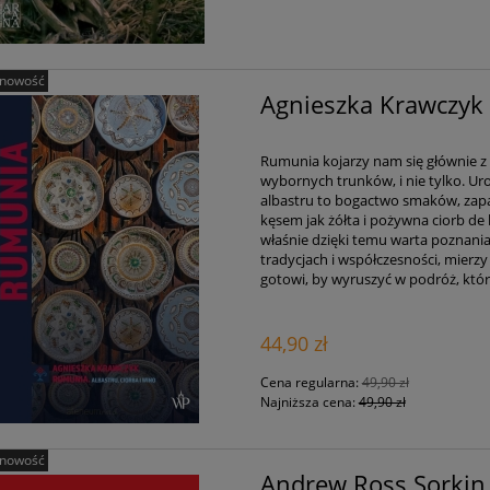
nowość
Agnieszka Krawczyk 
Rumunia kojarzy nam się głównie z Dr
wybornych trunków, i nie tylko. Ur
albastru to bogactwo smaków, za
kęsem jak żółta i pożywna ciorb de
właśnie dzięki temu warta poznani
tradycjach i współczesności, mierzy
gotowi, by wyruszyć w podróż, któ
44,90 zł
Cena regularna:
49,90 zł
Najniższa cena:
49,90 zł
nowość
Andrew Ross Sorkin 