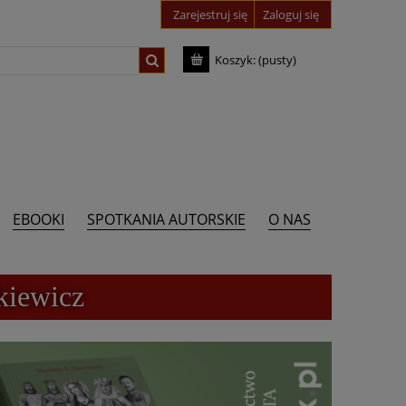
Zarejestruj się
Zaloguj się
Koszyk:
(pusty)
EBOOKI
SPOTKANIA AUTORSKIE
O NAS
kiewicz