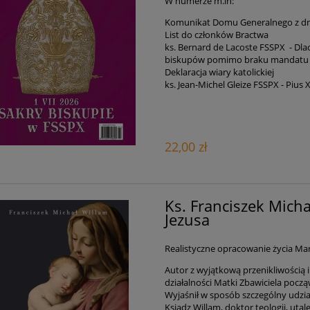
W numerze m.in:
Komunikat Domu Generalnego z dnia
List do członków Bractwa
ks. Bernard de Lacoste FSSPX - Dla
biskupów pomimo braku mandatu 
Deklaracja wiary katolickiej
ks. Jean-Michel Gleize FSSPX - Pius
22,00 zł
Ks. Franciszek Micha
Jezusa
Realistyczne opracowanie życia Mary
Autor z wyjątkową przenikliwością i
działalności Matki Zbawiciela począws
Wyjaśnił w sposób szczególny udzia
Ksiądz Willam, doktor teologii, uta