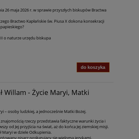
 26 maja 2026 r. w sprawie przyszłych biskupów Bractwa
czego Bractwo Kapłańskie św. Piusa X dokona konsekracji
papieskiego?
 XII o naturze urzędu biskupa
do koszyka
ł Willam - Życie Maryi, Matki
i – osoby ludzkiej, a jednocześnie Matki Bożej.
 znajomością rzeczy przedstawia faktyczne warunki życia i
zy od Jej przyjścia na świat, aż do końca Jej ziemskiej misji.
ł Maryi w dziele Odkupienia.
lentowany pisarz posługujący się wieloma językami,