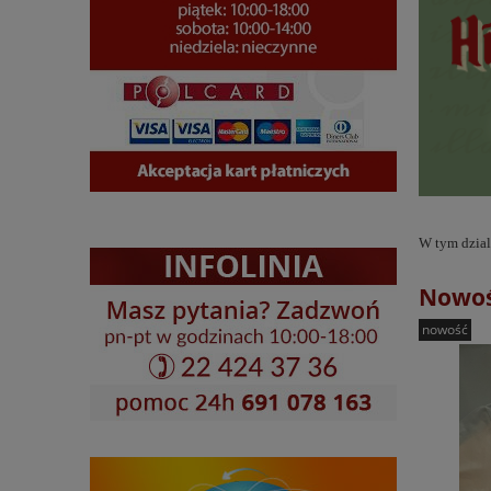
W tym dzial
Nowośc
nowość