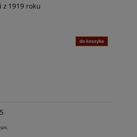
i z 1919 roku
do koszyka
45
SSPX.