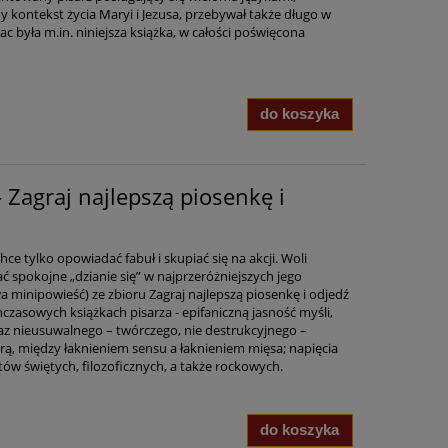
y kontekst życia Maryi i Jezusa, przebywał także długo w
rac była m.in. niniejsza książka, w całości poświęcona
do koszyka
 Zagraj najlepszą piosenkę i
ce tylko opowiadać fabuł i skupiać się na akcji. Woli
 spokojne „dzianie się” w najprzeróżniejszych jego
a minipowieść) ze zbioru Zagraj najlepszą piosenkę i odjedź
czasowych książkach pisarza - epifaniczną jasność myśli,
az nieusuwalnego – twórczego, nie destrukcyjnego –
urą, między łaknieniem sensu a łaknieniem mięsa; napięcia
w świętych, filozoficznych, a także rockowych.
do koszyka