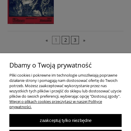
«
1
2
3
»
Pomoc
Dbamy o Twoją prywatność
Pliki cookies i pokrewne im technologie umożliwiają poprawne
Dostawa
działanie strony i pomagają nam dostosować ofertę do Twoich
potrzeb. Możesz zaakceptować wykorzystanie przez nas
wszystkich tych plików i przejść do sklepu lub dostosować użycie
Moje konto
plików do swoich preferencji, wybierając opcję "Dostosuj zgody".
Więcej o plikach cookies przeczytasz w naszej Polityce
prywatności.
O firmie
zaakceptuj tylko niezbędne
Największa Księgarnia Internetowa Po Prawej Stronie, ulubiona księgarnia