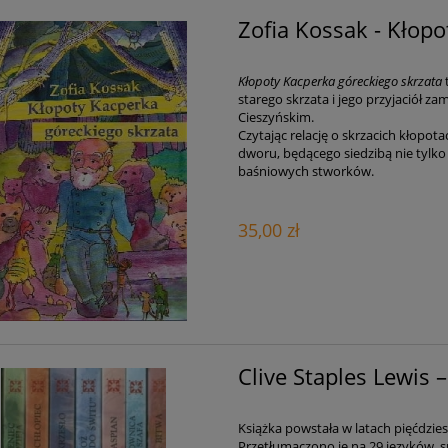
Zofia Kossak - Kłopo
Kłopoty Kacperka góreckiego skrzata
t
starego skrzata i jego przyjaciół 
Cieszyńskim.
Czytając relację o skrzacich kłopo
dworu, będącego siedzibą nie tylko
baśniowych stworków.
35,00 zł
Clive Staples Lewis 
Książka powstała w latach pięćdziesi
Przetłumaczono je na 29 języków, 