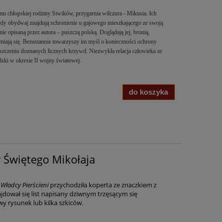
 chłopskiej rodziny Siwików, przygarnia wilczura - Mikusia. Ich
iedy obydwaj znajdują schronienie u gajowego mieszkającego ze swoją
ie opisaną przez autora – puszczą polską. Doglądają jej, bronią,
eniają się. Bezustannie towarzyszy im myśl o konieczności ochrony
mszczeniu doznanych licznych krzywd. Niezwykła relacja człowieka ze
lski w okresie II wojny światowej.
do koszyka
sty Świętego Mikołaja
a
Władcy Pierścieni
przychodziła koperta ze znaczkiem z
dował się list napisany dziwnym trzęsącym się
y rysunek lub kilka szkiców.