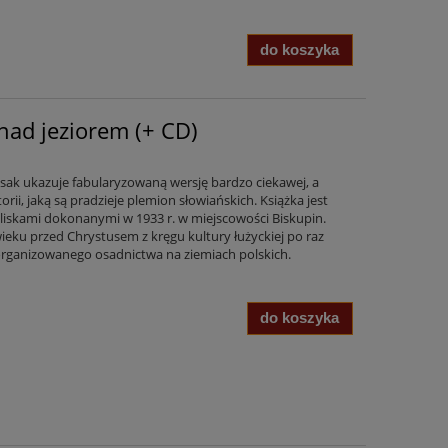
do koszyka
nad jeziorem (+ CD)
ssak ukazuje fabularyzowaną wersję bardzo ciekawej, a
orii, jaką są pradzieje plemion słowiańskich. Książka jest
liskami dokonanymi w 1933 r. w miejscowości Biskupin.
ieku przed Chrystusem z kręgu kultury łużyckiej po raz
zorganizowanego osadnictwa na ziemiach polskich.
do koszyka