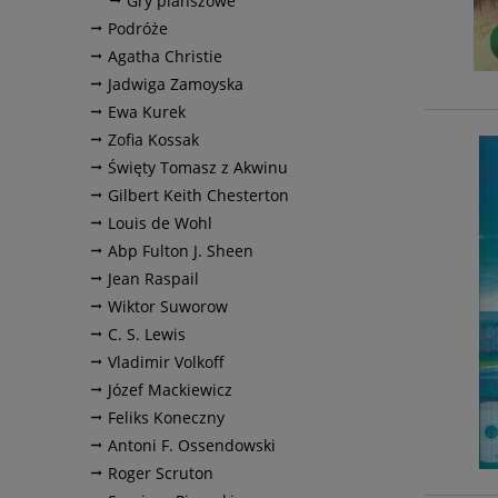
Gry planszowe
Podróże
Agatha Christie
Jadwiga Zamoyska
Ewa Kurek
Zofia Kossak
Święty Tomasz z Akwinu
Gilbert Keith Chesterton
Louis de Wohl
Abp Fulton J. Sheen
Jean Raspail
Wiktor Suworow
C. S. Lewis
Vladimir Volkoff
Józef Mackiewicz
Feliks Koneczny
Antoni F. Ossendowski
Roger Scruton