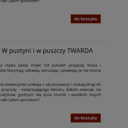
 cało i jakim sposobem?
do koszyka
- W pustyni i w puszczy TWARDA
zna chyba każdy Polak! Od pokoleń przygody Stasia i
ie fascynują, ciekawią, wzruszają i sprawiają, że nie można
nia dziewczynka uciekają z rąk porywaczy i szukają drogi do
przyrody - niesprzyjającego klimatu, dzikich zwierząt, nie
tubylców, groźnych dla życia chorób i wszelkich innych
 cało i jakim sposobem?
do koszyka