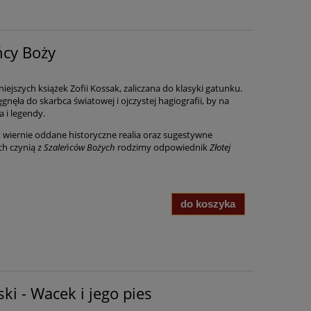
ńcy Boży
iejszych książek Zofii Kossak, zaliczana do klasyki gatunku.
gnęła do skarbca światowej i ojczystej hagiografii, by na
 i legendy.
 wiernie oddane historyczne realia oraz sugestywne
ch czynią z
Szaleńców Bożych
rodzimy odpowiednik
Złotej
do koszyka
i - Wacek i jego pies