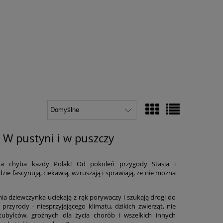
 W pustyni i w puszczy
zna chyba każdy Polak! Od pokoleń przygody Stasia i
ie fascynują, ciekawią, wzruszają i sprawiają, że nie można
nia dziewczynka uciekają z rąk porywaczy i szukają drogi do
przyrody - niesprzyjającego klimatu, dzikich zwierząt, nie
tubylców, groźnych dla życia chorób i wszelkich innych