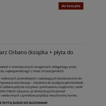
do koszyka
arz Orbano (książka + płyta do
owieść o dramatycznych zmaganiach obleganego przez
, najwspanialszego z miast chrześcijańskich.
nielicznych przenikliwych, nawołujących bezskutecznie do
mpowana biurokracja – niezdolna do podjęcia jakichkolwiek
ść oddana jedynie rozrywce i pomnażaniu majętności, zanik
kim miłości ojczyzny, aż wreszcie pycha ponad
 i wiele innych czynników przybliża nieuchronny koniec.
 Z PŁYTĄ AUDIO DO SŁUCHANIA!