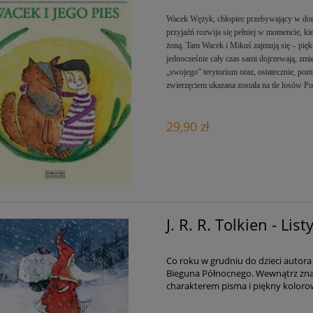
Wacek Wężyk, chłopiec przebywający w domu
przyjaźń rozwija się pełniej w momencie, k
żoną. Tam Wacek i Mikuś zajmują się – piękn
jednocześnie cały czas sami dojrzewają, zmi
„swojego” terytorium oraz, ostatecznie, po
zwierzęciem ukazana została na tle losów Po
29,90 zł
J. R. R. Tolkien - Li
Co roku w grudniu do dzieci autor
Bieguna Północnego. Wewnątrz znaj
charakterem pisma i piękny kolorow