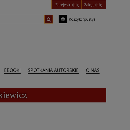
Zarejestruj się
Zaloguj się
Koszyk:
(pusty)
EBOOKI
SPOTKANIA AUTORSKIE
O NAS
kiewicz