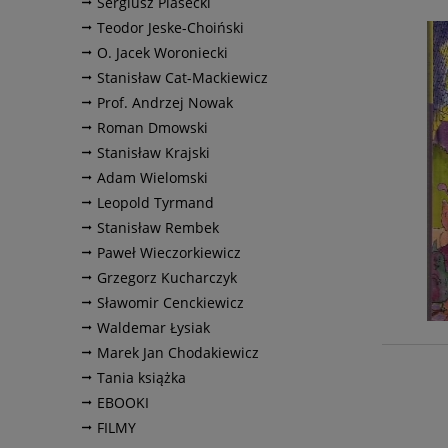
Sergiusz Piasecki
Teodor Jeske-Choiński
O. Jacek Woroniecki
Stanisław Cat-Mackiewicz
Prof. Andrzej Nowak
Roman Dmowski
Stanisław Krajski
Adam Wielomski
Leopold Tyrmand
Stanisław Rembek
Paweł Wieczorkiewicz
Grzegorz Kucharczyk
Sławomir Cenckiewicz
Waldemar Łysiak
Marek Jan Chodakiewicz
Tania książka
EBOOKI
FILMY