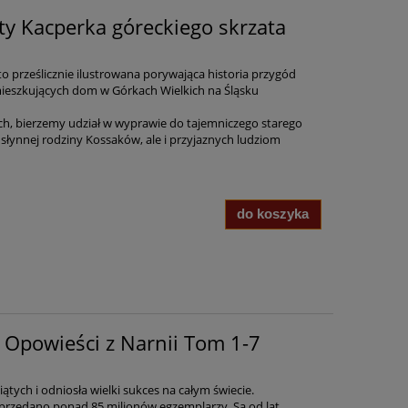
ty Kacperka góreckiego skrzata
o prześlicznie ilustrowana porywająca historia przygód
zamieszkujących dom w Górkach Wielkich na Śląsku
tach, bierzemy udział w wyprawie do tajemniczego starego
 słynnej rodziny Kossaków, ale i przyjaznych ludziom
do koszyka
– Opowieści z Narnii Tom 1-7
ątych i odniosła wielki sukces na całym świecie.
sprzedano ponad 85 milionów egzemplarzy. Są od lat