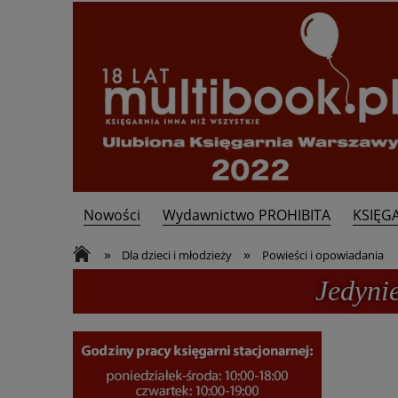
Nowości
Wydawnictwo PROHIBITA
KSIĘG
Kontakt
»
»
Dla dzieci i młodzieży
Powieści i opowiadania
Jedyni