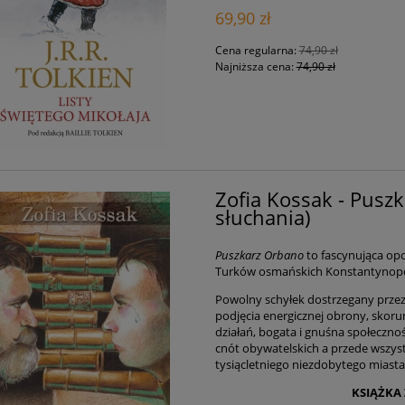
69,90 zł
Cena regularna:
74,90 zł
Najniższa cena:
74,90 zł
Zofia Kossak - Puszk
słuchania)
Puszkarz Orbano
to fascynująca op
Turków osmańskich Konstantynopola
Powolny schyłek dostrzegany przez 
podjęcia energicznej obrony, skoru
działań, bogata i gnuśna społeczno
cnót obywatelskich a przede wszyst
tysiącletniego niezdobytego miasta
KSIĄŻKA