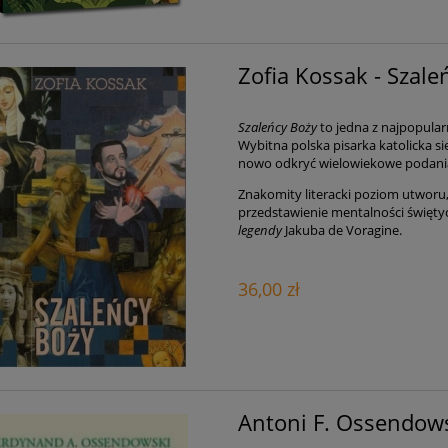
Zofia Kossak - Szale
Szaleńcy Boży
to jedna z najpopularn
Wybitna polska pisarka katolicka się
nowo odkryć wielowiekowe podania
Znakomity literacki poziom utworu,
przedstawienie mentalności święty
legendy
Jakuba de Voragine.
36,00 zł
Antoni F. Ossendowsk