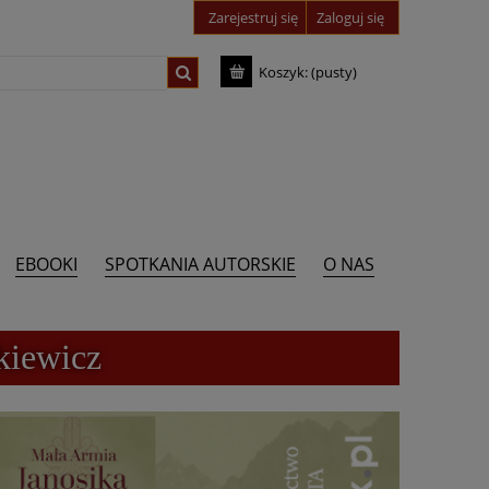
Zarejestruj się
Zaloguj się
Koszyk:
(pusty)
EBOOKI
SPOTKANIA AUTORSKIE
O NAS
kiewicz