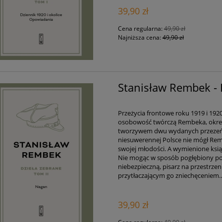
39,90 zł
Cena regularna:
49,90 zł
Najniższa cena:
49,90 zł
Stanisław Rembek -
Przeżycia frontowe roku 1919 i 19
osobowość twórczą Rembeka, określił
tworzywem dwu wydanych przezeń 
niesuwerennej Polsce nie mógł Rem
swojej młodości. A wymienione książ
Nie mogąc w sposób pogłębiony pod
niebezpieczną, pisarz na przestrzen
przytłaczającym go zniechęceniem
39,90 zł