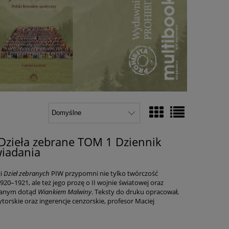
Dzieła zebrane TOM 1 Dziennik
wiadania
ji
Dzieł zebranych
PIW przypomni nie tylko twórczość
0–1921, ale też jego prozę o II wojnie światowej oraz
owanym dotąd
Wiankiem Malwiny
. Teksty do druku opracował,
torskie oraz ingerencje cenzorskie, profesor Maciej