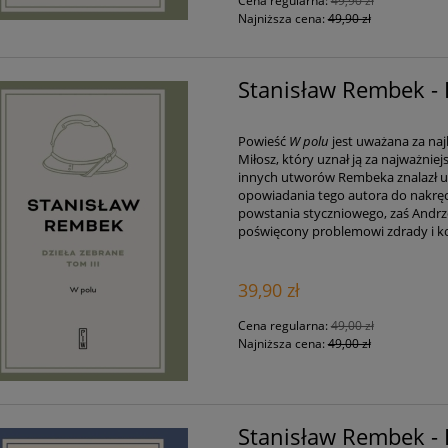
Cena regularna:
49,90 zł
Najniższa cena:
49,90 zł
Stanisław Rembek - 
Powieść
W polu
jest uważana za naj
Miłosz, który uznał ją za najważni
innych utworów Rembeka znalazł uz
opowiadania tego autora do nakręce
powstania styczniowego, zaś Andrze
poświęcony problemowi zdrady i ko
39,90 zł
Cena regularna:
49,00 zł
Najniższa cena:
49,00 zł
Stanisław Rembek - 