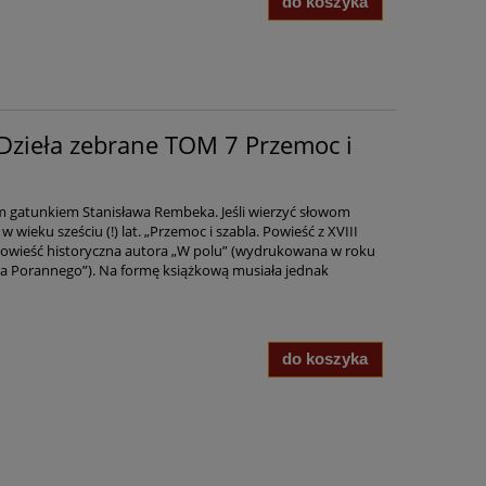
do koszyka
Dzieła zebrane TOM 7 Przemoc i
m gatunkiem Stanisława Rembeka. Jeśli wierzyć słowom
w wieku sześciu (!) lat. „Przemoc i szabla. Powieść z XVIII
powieść historyczna autora „W polu” (wydrukowana w roku
a Porannego”). Na formę książkową musiała jednak
do koszyka