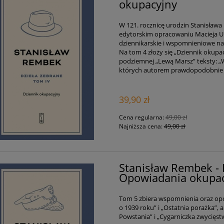
okupacyjny
W 121. rocznicę urodzin Stanisława 
edytorskim opracowaniu Macieja Urba
dziennikarskie i wspomnieniowe na 
Na tom 4 złoży się „Dziennik oku
podziemnej „Lewą Marsz” teksty: „W
których autorem prawdopodobnie j
39,90 zł
Cena regularna:
49,00 zł
Najniższa cena:
49,00 zł
Stanisław Rembek - 
Opowiadania okupa
Tom 5 zbiera wspomnienia oraz opo
o 1939 roku” i „Ostatnia porażka”,
Powstania” i „Cygarniczka zwycięst