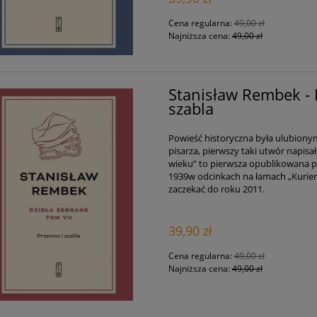
Cena regularna:
49,00 zł
Najniższa cena:
49,00 zł
Stanisław Rembek - 
szabla
Powieść historyczna była ulubiony
pisarza, pierwszy taki utwór napisał 
wieku” to pierwsza opublikowana 
1939w odcinkach na łamach „Kurier
zaczekać do roku 2011.
39,90 zł
Cena regularna:
49,00 zł
Najniższa cena:
49,00 zł