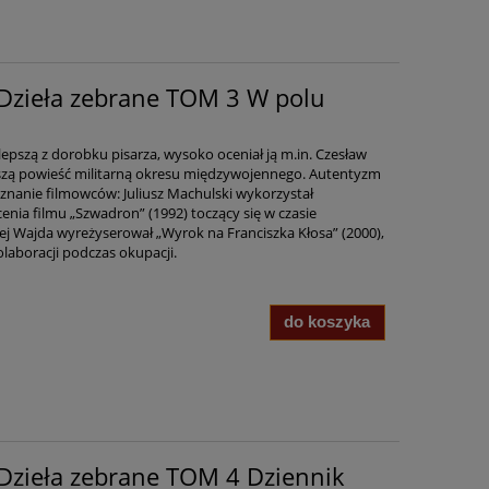
Dzieła zebrane TOM 3 W polu
lepszą z dorobku pisarza, wysoko oceniał ją m.in. Czesław
ejszą powieść militarną okresu międzywojennego. Autentyzm
nanie filmowców: Juliusz Machulski wykorzystał
nia filmu „Szwadron” (1992) toczący się w czasie
j Wajda wyreżyserował „Wyrok na Franciszka Kłosa” (2000),
laboracji podczas okupacji.
do koszyka
Dzieła zebrane TOM 4 Dziennik