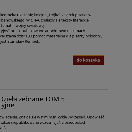
Rembeka ukaże się kolejna „trójka” książek pisarza w
nowskiego. W t. 4–6 znalazły się teksty literackie,
temat II wojny światowej.
pacyjny” oraz opublikowane anonimowo na łamach
arszawa dziś” i „O pomoc materialna dla pisarzy polskich”,
est Stanisław Rembek.
do koszyka
Dzieła zebrane TOM 5
cyjne
wiadania. Znajdą się w nim m.in. cykle „Wrzesień. Opowieść
 a także niepublikowane wcześniej „Na przedpolach
wa”.