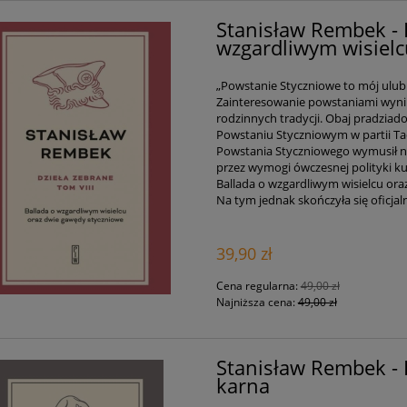
Stanisław Rembek - 
wzgardliwym wisielc
„Powstanie Styczniowe to mój ulubi
Zainteresowanie powstaniami wynik
rodzinnych tradycji. Obaj pradziad
Powstaniu Styczniowym w partii Ta
Powstania Styczniowego wymusił n
przez wymogi ówczesnej polityki k
Ballada o wzgardliwym wisielcu ora
Na tym jednak skończyła się oficj
39,90 zł
Cena regularna:
49,00 zł
Najniższa cena:
49,00 zł
Stanisław Rembek - 
karna