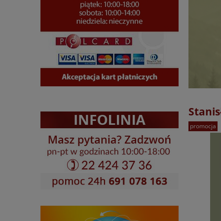
Stani
promocja