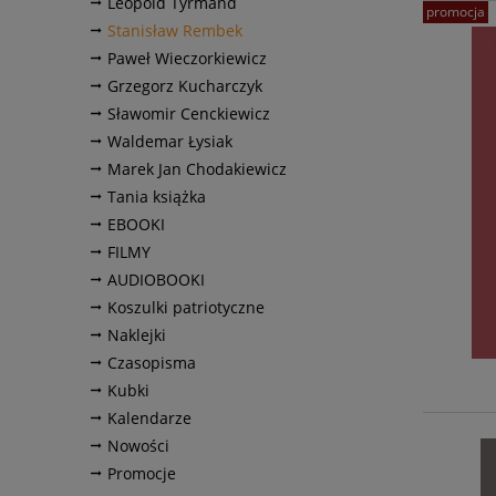
Leopold Tyrmand
promocja
Stanisław Rembek
Paweł Wieczorkiewicz
Grzegorz Kucharczyk
Sławomir Cenckiewicz
Waldemar Łysiak
Marek Jan Chodakiewicz
Tania książka
EBOOKI
FILMY
AUDIOBOOKI
Koszulki patriotyczne
Naklejki
Czasopisma
Kubki
Kalendarze
Nowości
Promocje