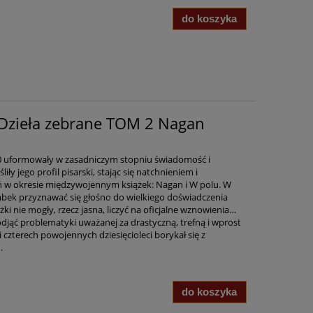
do koszyka
 Dzieła zebrane TOM 2 Nagan
20 uformowały w zasadniczym stopniu świadomość i
y jego profil pisarski, stając się natchnieniem i
w okresie międzywojennym książek: Nagan i W polu. W
bek przyznawać się głośno do wielkiego doświadczenia
ki nie mogły, rzecz jasna, liczyć na oficjalne wznowienia…
jąć problematyki uważanej za drastyczną, trefną i wprost
i czterech powojennych dziesięcioleci borykał się z
…
do koszyka