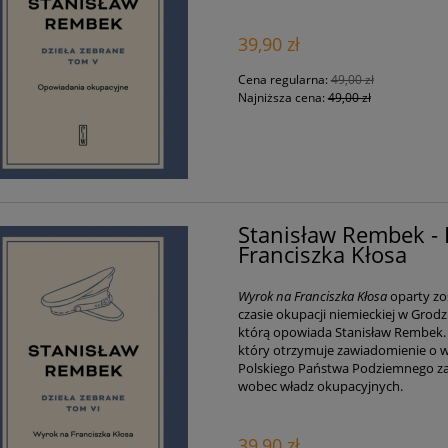
39,90 zł
Cena regularna:
49,00 zł
Najniższa cena:
49,00 zł
Stanisław Rembek -
Franciszka Kłosa
Wyrok na Franciszka Kłosa
oparty zo
czasie okupacji niemieckiej w Grodz
którą opowiada Stanisław Rembek. J
który otrzymuje zawiadomienie o wy
Polskiego Państwa Podziemnego za 
wobec władz okupacyjnych.
39,90 zł