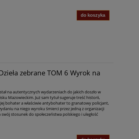
do koszyka
 Dzieła zebrane TOM 6 Wyrok na
stał na autentycznych wydarzeniach do jakich doszło w
isku Mazowieckim. Już sam tytuł sugeruje treść historii,
ej bohater a właściwie antybohater to granatowy policjant,
daniu na niego wyroku śmierci przez jedną z organizacji
swój stosunek do społeczeństwa polskiego i uległość