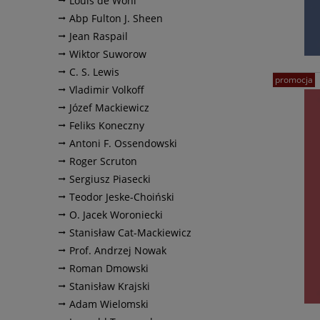
Louis de Wohl
Abp Fulton J. Sheen
Jean Raspail
Wiktor Suworow
C. S. Lewis
promocja
Vladimir Volkoff
Józef Mackiewicz
Feliks Koneczny
Antoni F. Ossendowski
Roger Scruton
Sergiusz Piasecki
Teodor Jeske-Choiński
O. Jacek Woroniecki
Stanisław Cat-Mackiewicz
Prof. Andrzej Nowak
Roman Dmowski
Stanisław Krajski
Adam Wielomski