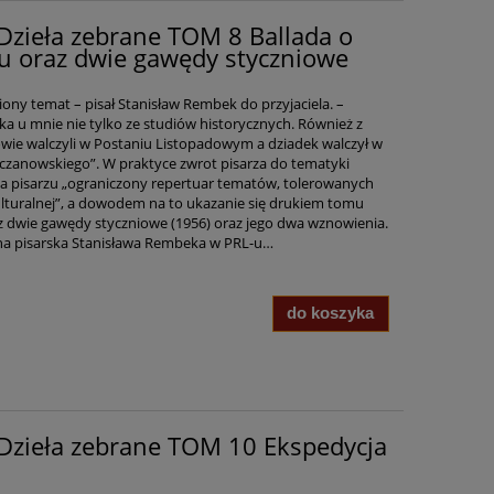
Dzieła zebrane TOM 8 Ballada o
u oraz dwie gawędy styczniowe
ony temat – pisał Stanisław Rembek do przyjaciela. –
a u mnie nie tylko ze studiów historycznych. Również z
owie walczyli w Postaniu Listopadowym a dziadek walczył w
czanowskiego”. W praktyce zwrot pisarza do tematyki
a pisarzu „ograniczony repertuar tematów, tolerowanych
ulturalnej”, a dowodem na to ukazanie się drukiem tomu
z dwie gawędy styczniowe (1956) oraz jego dwa wznowienia.
alna pisarska Stanisława Rembeka w PRL-u…
do koszyka
Dzieła zebrane TOM 10 Ekspedycja