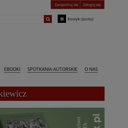
Zarejestruj się
Zaloguj się
Koszyk:
(pusty)
EBOOKI
SPOTKANIA AUTORSKIE
O NAS
kiewicz