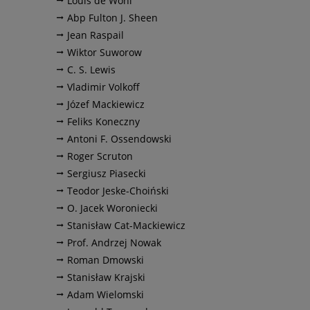
Louis de Wohl
Abp Fulton J. Sheen
Jean Raspail
Wiktor Suworow
C. S. Lewis
Vladimir Volkoff
Józef Mackiewicz
Feliks Koneczny
Antoni F. Ossendowski
Roger Scruton
Sergiusz Piasecki
Teodor Jeske-Choiński
O. Jacek Woroniecki
Stanisław Cat-Mackiewicz
Prof. Andrzej Nowak
Roman Dmowski
Stanisław Krajski
Adam Wielomski