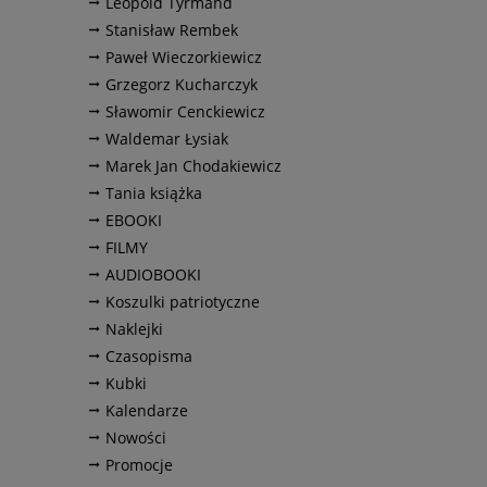
Leopold Tyrmand
Stanisław Rembek
Paweł Wieczorkiewicz
Grzegorz Kucharczyk
Sławomir Cenckiewicz
Waldemar Łysiak
Marek Jan Chodakiewicz
Tania książka
EBOOKI
FILMY
AUDIOBOOKI
Koszulki patriotyczne
Naklejki
Czasopisma
Kubki
Kalendarze
Nowości
Promocje