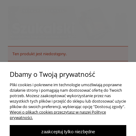
Ten produkt jest niedostępny.
Pomoc
Dbamy o Twoją prywatność
Pliki cookies i pokrewne im technologie umożliwiają poprawne
Dostawa
działanie strony i pomagają nam dostosować ofertę do Twoich
potrzeb. Możesz zaakceptować wykorzystanie przez nas
wszystkich tych plików i przejść do sklepu lub dostosować użycie
Moje konto
plików do swoich preferencji, wybierając opcję "Dostosuj zgody".
Więcej o plikach cookies przeczytasz w naszej Polityce
prywatności.
O firmie
zaakceptuj tylko niezbędne