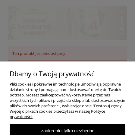
Ten produkt jest niedostępny.
Pomoc
Dbamy o Twoją prywatność
Pliki cookies i pokrewne im technologie umożliwiają poprawne
Dostawa
działanie strony i pomagają nam dostosować ofertę do Twoich
potrzeb. Możesz zaakceptować wykorzystanie przez nas
wszystkich tych plików i przejść do sklepu lub dostosować użycie
Moje konto
plików do swoich preferencji, wybierając opcję "Dostosuj zgody".
Więcej o plikach cookies przeczytasz w naszej Polityce
prywatności.
O firmie
zaakceptuj tylko niezbędne