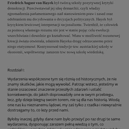
Friedrich August von Hayek
był twórcą szkoły pozytywnej krytyki
demokracji. Przeciwstawiał jej ideę demarchii, czyli władzy
zgromadzenia parlamentarnego nad stanowieniem praw i zasad oraz
odebraniem mu decydowania o decyzjach politycznych. Hayek był
krytykiem lewicowej interpretacji racjonalizmu. Twierdził, że człowiek
za pomocą własnego rozumu nie jest w stanie pojąc celu ewolucji
wszechświata i dowolnie go kształtować. Wiara w możliwość rozumowej
kreacji świata otwierała, zdaniem Hayeka drogę odrzucanemu przez
niego etatyzmowi. Kontynuował tradycje tzw. austriackiej szkoły w
ekonomii, współtworząc zarazem tzw. nową szkołę wiedeńską.
Rozdział I:
Wydarzenia współczesne tym się różnią od historycznych, że nie
znamy skutków, jakie mogą wywołać. Patrząc wstecz, jesteśmy w
stanie oszacować znaczenie przeszłych zdarzeń i ustalić
konsekwencje, do jakich doprowadziły one w swym przebiegu,
lecz, gdy dzieje biegną swoim torem, nie są dla nas historią. Wiodą
one nas ku nieznanemu lądowi, my zaś tylko z rzadka i niewyraźnie
dostrzegamy to, co leży przed nami.
Byłoby inaczej, gdyby dane nam było przeżyć po raz drugi te same
wydarzenia, dysponując zarazem pełną wiedzą o tym, co