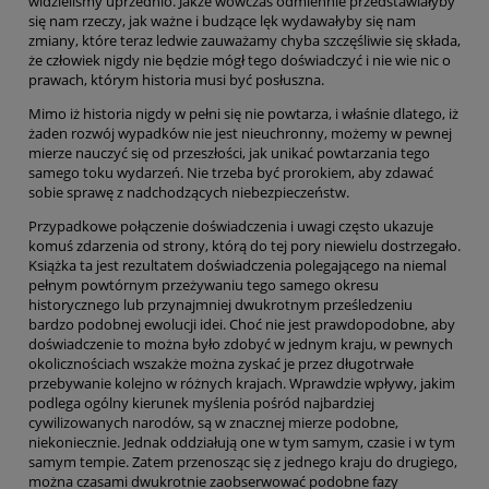
widzieliśmy uprzednio. Jakże wówczas odmiennie przedstawiałyby
się nam rzeczy, jak ważne i budzące lęk wydawałyby się nam
zmiany, które teraz ledwie zauważamy chyba szczęśliwie się składa,
że człowiek nigdy nie będzie mógł tego doświadczyć i nie wie nic o
prawach, którym historia musi być posłuszna.
Mimo iż historia nigdy w pełni się nie powtarza, i właśnie dlatego, iż
żaden rozwój wypadków nie jest nieuchronny, możemy w pewnej
mierze nauczyć się od przeszłości, jak unikać powtarzania tego
samego toku wydarzeń. Nie trzeba być prorokiem, aby zdawać
sobie sprawę z nadchodzących niebezpieczeństw.
Przypadkowe połączenie doświadczenia i uwagi często ukazuje
komuś zdarzenia od strony, którą do tej pory niewielu dostrzegało.
Książka ta jest rezultatem doświadczenia polegającego na niemal
pełnym powtórnym przeżywaniu tego samego okresu
historycznego lub przynajmniej dwukrotnym prześledzeniu
bardzo podobnej ewolucji idei. Choć nie jest prawdopodobne, aby
doświadczenie to można było zdobyć w jednym kraju, w pewnych
okolicznościach wszakże można zyskać je przez długotrwałe
przebywanie kolejno w różnych krajach. Wprawdzie wpływy, jakim
podlega ogólny kierunek myślenia pośród najbardziej
cywilizowanych narodów, są w znacznej mierze podobne,
niekoniecznie. Jednak oddziałują one w tym samym, czasie i w tym
samym tempie. Zatem przenosząc się z jednego kraju do drugiego,
można czasami dwukrotnie zaobserwować podobne fazy