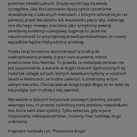
przemian intelektualnych. Zmysły wyostrzają się wtedy
szczególnie. Gdy ktoś ponownie słyszy opinie i powtórnie
dowiaduje się o zalecanych metodach, z którymi zetknął się po raz
pierwszy przed dwudziestu lub dwudziestu pięciu laty, nabierają
one dla niego nowego znaczenia, jako symptomy pewnej
określonej tendencji rozwojowej. Sugeruje to, jeżeli nie
nieuchronność, to przynajmniej prawdopodobieństwo, że rozwój
wypadków będzie miał podobny przebieg.
Trzeba teraz konieczne skonstatować tę trudną do
zaakceptowania prawdę, iż grozi nam w pewnej mierze
powtórzenie losu Niemiec. To prawda, że niebezpieczeństwo nie
jest bezpośrednie, a warunki w Anglii i Stanach Zjednoczonych są
nadal tak odległe od tych, których świadkami byliśmy w ostatnich
latach w Niemczech, że trudno uwierzyć, iż zmierzamy w tym
samym kierunku. Chociaż jednak droga ta jest długa, to im dalej się
nią podąża, tym trudniej z niej zawrócić.
Wprawdzie w dalszym horyzoncie czasowym jesteśmy panami
własnego losu, to przecież na krótszą metę jesteśmy niewolnikami
idei, które sami stworzyliśmy. Tylko wówczas, gdy w porę
rozpoznamy niebezpieczeństwo, możemy mieć nadzieję, że go
unikniemy.
Fragment rozdziału I pt. "Porzucona droga"