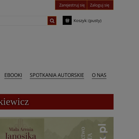
Zarejestruj się
Zaloguj się
Koszyk:
(pusty)
EBOOKI
SPOTKANIA AUTORSKIE
O NAS
kiewicz