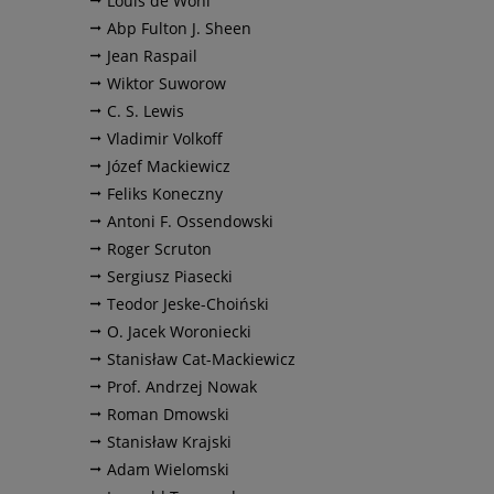
Louis de Wohl
Abp Fulton J. Sheen
Jean Raspail
Wiktor Suworow
C. S. Lewis
Vladimir Volkoff
Józef Mackiewicz
Feliks Koneczny
Antoni F. Ossendowski
Roger Scruton
Sergiusz Piasecki
Teodor Jeske-Choiński
O. Jacek Woroniecki
Stanisław Cat-Mackiewicz
Prof. Andrzej Nowak
Roman Dmowski
Stanisław Krajski
Adam Wielomski