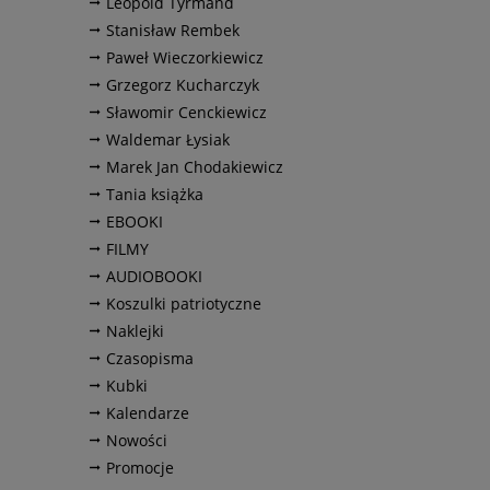
Leopold Tyrmand
Stanisław Rembek
Paweł Wieczorkiewicz
Grzegorz Kucharczyk
Sławomir Cenckiewicz
Waldemar Łysiak
Marek Jan Chodakiewicz
Tania książka
EBOOKI
FILMY
AUDIOBOOKI
Koszulki patriotyczne
Naklejki
Czasopisma
Kubki
Kalendarze
Nowości
Promocje