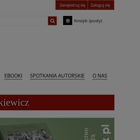
Zarejestruj się
Zaloguj się
Koszyk:
(pusty)
EBOOKI
SPOTKANIA AUTORSKIE
O NAS
kiewicz