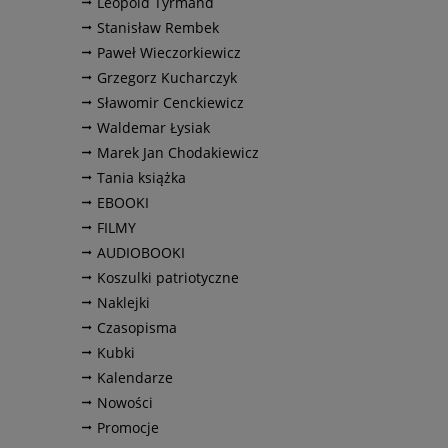
Leopold Tyrmand
Stanisław Rembek
Paweł Wieczorkiewicz
Grzegorz Kucharczyk
Sławomir Cenckiewicz
Waldemar Łysiak
Marek Jan Chodakiewicz
Tania książka
EBOOKI
FILMY
AUDIOBOOKI
Koszulki patriotyczne
Naklejki
Czasopisma
Kubki
Kalendarze
Nowości
Promocje