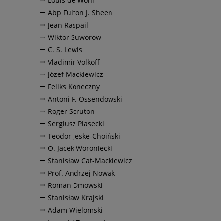
Louis de Wohl
Abp Fulton J. Sheen
Jean Raspail
Wiktor Suworow
C. S. Lewis
Vladimir Volkoff
Józef Mackiewicz
Feliks Koneczny
Antoni F. Ossendowski
Roger Scruton
Sergiusz Piasecki
Teodor Jeske-Choiński
O. Jacek Woroniecki
Stanisław Cat-Mackiewicz
Prof. Andrzej Nowak
Roman Dmowski
Stanisław Krajski
Adam Wielomski