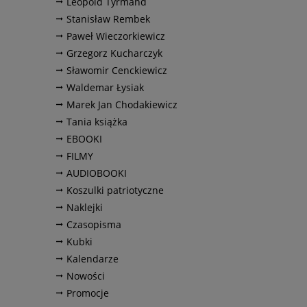
Leopold Tyrmand
Stanisław Rembek
Paweł Wieczorkiewicz
Grzegorz Kucharczyk
Sławomir Cenckiewicz
Waldemar Łysiak
Marek Jan Chodakiewicz
Tania książka
EBOOKI
FILMY
AUDIOBOOKI
Koszulki patriotyczne
Naklejki
Czasopisma
Kubki
Kalendarze
Nowości
Promocje