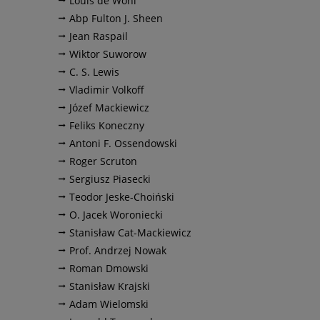
Louis de Wohl
Abp Fulton J. Sheen
Jean Raspail
Wiktor Suworow
C. S. Lewis
Vladimir Volkoff
Józef Mackiewicz
Feliks Koneczny
Antoni F. Ossendowski
Roger Scruton
Sergiusz Piasecki
Teodor Jeske-Choiński
O. Jacek Woroniecki
Stanisław Cat-Mackiewicz
Prof. Andrzej Nowak
Roman Dmowski
Stanisław Krajski
Adam Wielomski