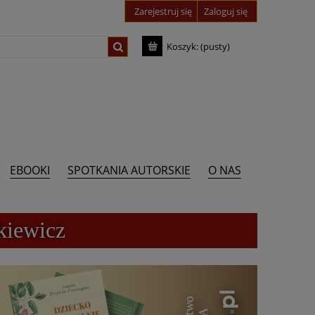
Zarejestruj się
Zaloguj się
Koszyk:
(pusty)
EBOOKI
SPOTKANIA AUTORSKIE
O NAS
kiewicz