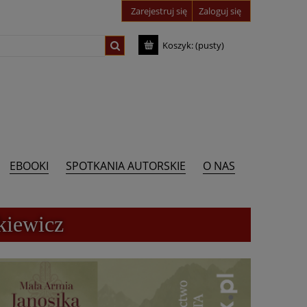
Zarejestruj się
Zaloguj się
Koszyk:
(pusty)
EBOOKI
SPOTKANIA AUTORSKIE
O NAS
kiewicz