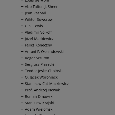
Louis de Wohl
Abp Fulton J. Sheen
Jean Raspail
Wiktor Suworow
C. S. Lewis
Vladimir Volkoff
Józef Mackiewicz
Feliks Koneczny
Antoni F. Ossendowski
Roger Scruton
Sergiusz Piasecki
Teodor Jeske-Choiński
O. Jacek Woroniecki
Stanisław Cat-Mackiewicz
Prof. Andrzej Nowak
Roman Dmowski
Stanisław Krajski
Adam Wielomski