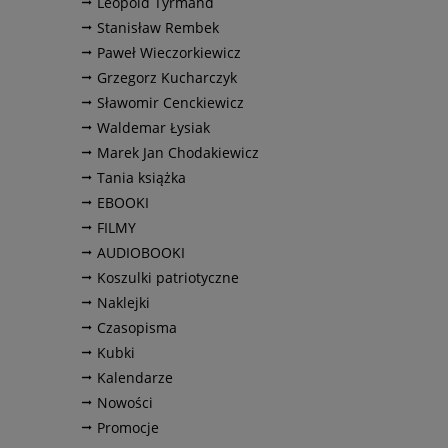
Leopold Tyrmand
Stanisław Rembek
Paweł Wieczorkiewicz
Grzegorz Kucharczyk
Sławomir Cenckiewicz
Waldemar Łysiak
Marek Jan Chodakiewicz
Tania książka
EBOOKI
FILMY
AUDIOBOOKI
Koszulki patriotyczne
Naklejki
Czasopisma
Kubki
Kalendarze
Nowości
Promocje