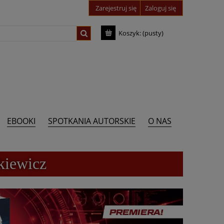
Zarejestruj się
Zaloguj się
Koszyk:
(pusty)
EBOOKI
SPOTKANIA AUTORSKIE
O NAS
kiewicz