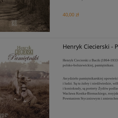
40,00 zł
Henryk Ciecierski - 
Henryk Ciecierski z Bacik (1864-1933)
polsko-bolszewickiej, pamiętnikarz.
Arcydzieło pamiętnikarskiej opowieści,
i ludzi. Są tu żubry i niedźwiedzie, wi
i koniokrady, są portrety Żydów podla
Wacława Kostka-Biernackiego, rosyjski
Powstaniem Styczniowym i zmierzchem