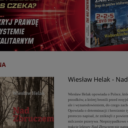
NA
Wiesław Helak - Na
Wiesław Helak opowiada o Polsce, które
przodków, a której bronili przed rosyj
ale i wynarodowieniem, do czego zachęc
Opowiada o determinacji i heroizmie t
proroczo napisał, że zniknęli z powierz
milczenie przerywa. Nieprzypadkowo s
trakcie lektury
Nad Zbruczem
nie natr