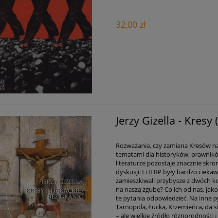
32,00 zł
Jerzy Gizella - Kresy 
Rozważania, czy zamiana Kresów na „
tematami dla historyków, prawnikó
literaturze pozostaje znacznie skro
dyskusji: I i II RP były bardzo ci
zamieszkiwali przybysze z dwóch kon
na naszą zgubę? Co ich od nas, jako
te pytania odpowiedzieć. Na inne p
Tarnopola, Łucka, Krzemieńca, da s
– ale wielkie źródło różnorodności