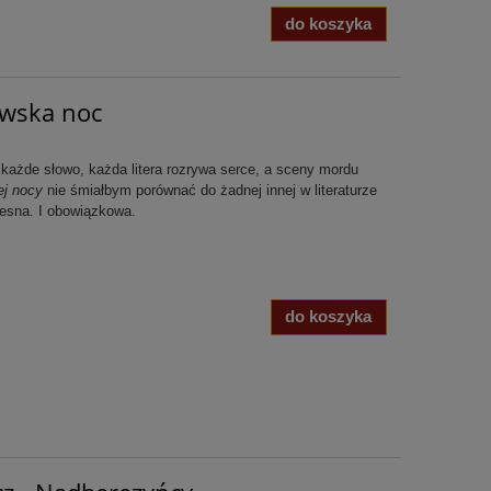
do koszyka
owska noc
 każde słowo, każda litera rozrywa serce, a sceny mordu
j nocy
nie śmiałbym porównać do żadnej innej w literaturze
olesna. I obowiązkowa.
do koszyka