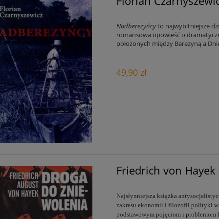
Florian Czarnyszewi
Nadberezyńcy
to najwybitniejsze dz
romansowa opowieść o dramatyczny
położonych między Berezyną a Dni
49,90 zł
Friedrich von Hayek
Najsłynniejsza książka antysocjalisty
zakresu ekonomii i filozofii polityki w
podstawowym pojęciom i problemom k