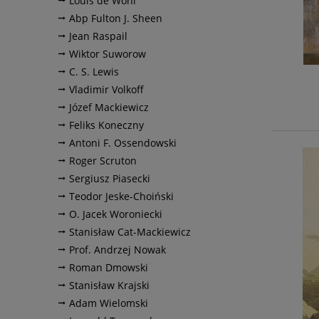
Louis de Wohl
Abp Fulton J. Sheen
Jean Raspail
Wiktor Suworow
C. S. Lewis
Vladimir Volkoff
Józef Mackiewicz
Feliks Koneczny
Antoni F. Ossendowski
Roger Scruton
Sergiusz Piasecki
Teodor Jeske-Choiński
O. Jacek Woroniecki
Stanisław Cat-Mackiewicz
Prof. Andrzej Nowak
Roman Dmowski
Stanisław Krajski
Adam Wielomski