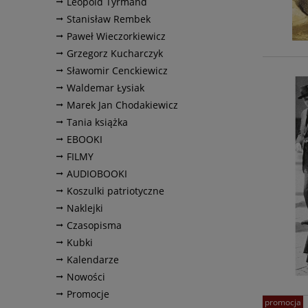
Leopold Tyrmand
Stanisław Rembek
Paweł Wieczorkiewicz
Grzegorz Kucharczyk
Sławomir Cenckiewicz
Waldemar Łysiak
Marek Jan Chodakiewicz
Tania książka
EBOOKI
FILMY
AUDIOBOOKI
Koszulki patriotyczne
Naklejki
Czasopisma
Kubki
Kalendarze
Nowości
Promocje
promocja