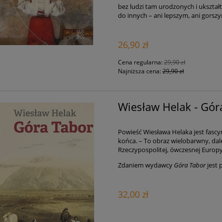
bez ludzi tam urodzonych i ukszta
do innych – ani lepszym, ani gorszy
26,90 zł
Cena regularna:
29,90 zł
Najniższa cena:
29,90 zł
Wiesław Helak - Gór
Powieść Wiesława Helaka jest fascy
końca. – To obraz wielobarwny, dale
Rzeczypospolitej, ówczesnej Europy,
Zdaniem wydawcy
Góra Tabor
jest 
32,00 zł