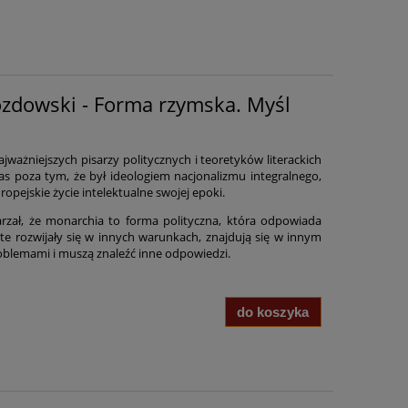
ozdowski - Forma rzymska. Myśl
jważniejszych pisarzy politycznych i teoretyków literackich
s poza tym, że był ideologiem nacjonalizmu integralnego,
ropejskie życie intelektualne swojej epoki.
zał, że monarchia to forma polityczna, która odpowiada
 te rozwijały się w innych warunkach, znajdują się w innym
roblemami i muszą znaleźć inne odpowiedzi.
do koszyka