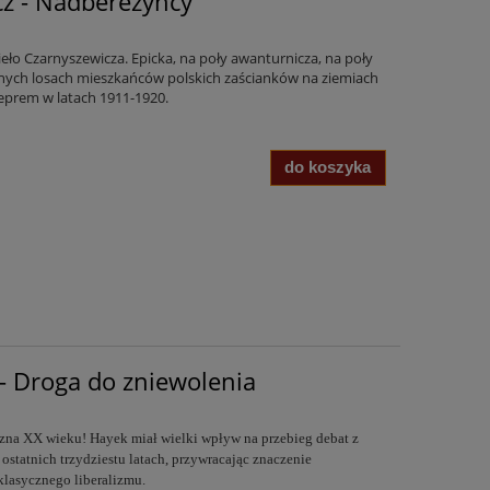
cz - Nadberezyńcy
ieło Czarnyszewicza. Epicka, na poły awanturnicza, na poły
ch losach mieszkańców polskich zaścianków na ziemiach
eprem w latach 1911-1920.
do koszyka
 - Droga do zniewolenia
czna XX wieku! Hayek miał wielki wpływ na przebieg debat z
 ostatnich trzydziestu latach, przywracając znaczenie
lasycznego liberalizmu.