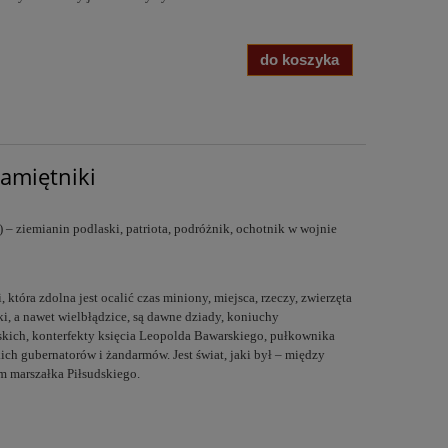
do koszyka
Pamiętniki
 – ziemianin podlaski, patriota, podróżnik, ochotnik w wojnie
 która zdolna jest ocalić czas miniony, miejsca, rzeczy, zwierzęta
lki, a nawet wielbłądzice, są dawne dziady, koniuchy
skich, konterfekty księcia Leopolda Bawarskiego, pułkownika
ch gubernatorów i żandarmów. Jest świat, jaki był – między
 marszałka Piłsudskiego.