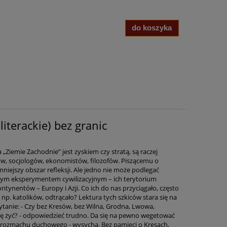
do koszyka
(literackie) bez granic
Ziemie Zachodnie” jest zyskiem czy stratą, są raczej
w, socjologów, ekonomistów, filozofów. Piszącemu o
mniejszy obszar refleksji. Ale jedno nie może podlegać
ekawym eksperymentem cywilizacyjnym – ich terytorium
tynentów – Europy i Azji. Co ich do nas przyciągało, często
 np. katolików, odtrącało? Lektura tych szkiców stara się na
ytanie: - Czy bez Kresów, bez Wilna, Grodna, Lwowa,
ię żyć? - odpowiedzieć trudno. Da się na pewno wegetować
 i rozmachu duchowego - wysycha. Bez pamięci o Kresach,