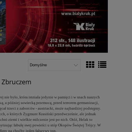
d Zbruczem
j nie było, która istniała jedynie w pamięci i w snach naszych
ską, a później sowiecką przemocą, przed terrorem germanizacji,
ał trzeci z zaborców - austriacki, może najbardziej podstępny.
ych, o których Zygmunt Krasiński przedwcześnie, ale jednak
chni ziemi i wielkie milczenie jest po nich. Otóż, Helak to
ytuując fabułę swej powieści u stóp Okopów Świętej Trójcy. W
afimy na choćby jeden fałszywy ton.