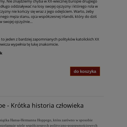
domy. Nie znajdziemy chyba w XX-wiecznej Europie drugiego
długo oddziaływać na losy swojej ojczyzny i którego rola w
czyzny nie kończy się wraz z jego odejściem. Warto, żeby
tnego męża stanu, ojca współczesnej Irlandii, który do dziś
 w swojej ojczyźnie…
a to jeden z bardziej zapomnianych polityków katolickich XX
ewicza wypełnia tę lukę znakomicie.
yk
do koszyka
- Krótka historia człowieka
książka Hansa-Hermanna Hoppego, która zarówno w sposobie
w przełamuje wiele współczesnych polityczno-poprawnościowych