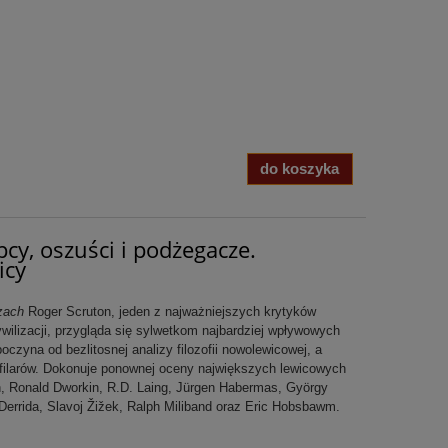
do koszyka
cy, oszuści i podżegacze.
icy
zach
Roger Scruton, jeden z najważniejszych krytyków
wilizacji, przygląda się sylwetkom najbardziej wpływowych
poczyna od bezlitosnej analizy filozofii nowolewicowej, a
 filarów. Dokonuje ponownej oceny największych lewicowych
on, Ronald Dworkin, R.D. Laing, Jürgen Habermas, György
Derrida, Slavoj Žižek, Ralph Miliband oraz Eric Hobsbawm.