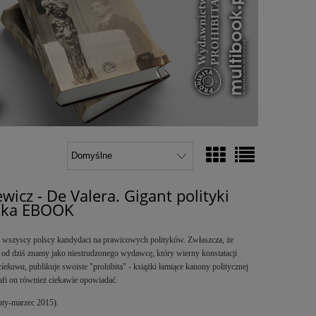
wicz - De Valera. Gigant polityki
poka EBOOK
ć wszyscy polscy kandydaci na prawicowych polityków. Zwłaszcza, że
nie od dziś znamy jako niestrudzonego wydawcę, który wierny konstatacji
 ciekawa
, publikuje swoiste "prohibita" - książki łamiące kanony politycznej
afi on również ciekawie opowiadać.
luty-marzec 2015).