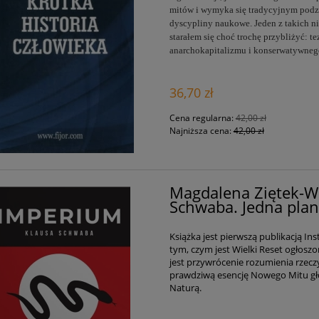
mitów i wymyka się tradycyjnym podzia
dyscypliny naukowe. Jeden z takich n
starałem się choć trochę przybliżyć: t
anarchokapitalizmu i konserwatywneg
36,70 zł
Cena regularna:
42,00 zł
Najniższa cena:
42,00 zł
Magdalena Ziętek-W
Schwaba. Jedna plane
Książka jest pierwszą publikacją I
tym, czym jest Wielki Reset ogłoszo
jest przywrócenie rozumienia rzeczy
prawdziwą esencję Nowego Mitu gło
Naturą.