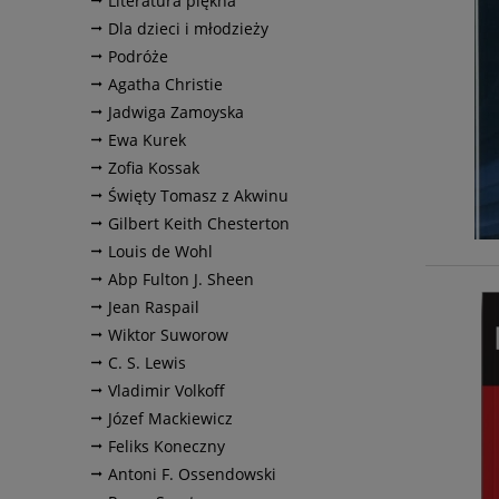
Literatura piękna
Dla dzieci i młodzieży
Podróże
Agatha Christie
Jadwiga Zamoyska
Ewa Kurek
Zofia Kossak
Święty Tomasz z Akwinu
Gilbert Keith Chesterton
Louis de Wohl
Abp Fulton J. Sheen
Jean Raspail
Wiktor Suworow
C. S. Lewis
Vladimir Volkoff
Józef Mackiewicz
Feliks Koneczny
Antoni F. Ossendowski