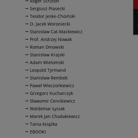
Roger Scruton
Sergiusz Piasecki
Teodor Jeske-Choiński
O. Jacek Woroniecki
Stanisław Cat-Mackiewicz
Prof. Andrzej Nowak
Roman Dmowski
Stanisław Krajski
Adam Wielomski
Leopold Tyrmand
Stanisław Rembek
Paweł Wieczorkiewicz
Grzegorz Kucharczyk
Sławomir Cenckiewicz
Waldemar Łysiak
Marek Jan Chodakiewicz
Tania książka
EBOOKI