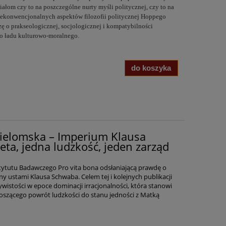
łom czy to na poszczególne nurty myśli politycznej, czy to na
iekonwencjonalnych aspektów filozofii politycznej Hoppego
ezę o prakseologicznej, socjologicznej i kompatybilności
o ładu kulturowo-moralnego.
do koszyka
ielomska – Imperium Klausa
ta, jedna ludzkość, jeden zarząd
nstytutu Badawczego Pro vita bona odsłaniającą prawdę o
ny ustami Klausa Schwaba. Celem tej i kolejnych publikacji
wistości w epoce dominacji irracjonalności, która stanowi
szącego powrót ludzkości do stanu jedności z Matką