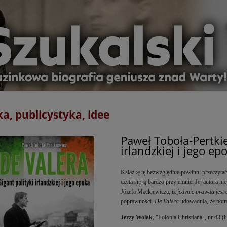
ka, publicystyka, idee
Paweł Toboła-Pertkie
irlandzkiej i jego e
Książkę tę bezwzględnie powinni przeczyta
czyta się ją bardzo przyjemnie. Jej autora 
Józefa Mackiewicza, iż
jedynie prawda jest
poprawności.
De Valera
udowadnia, że potr
Jerzy Wolak
, "Polonia Christiana", nr 43 (