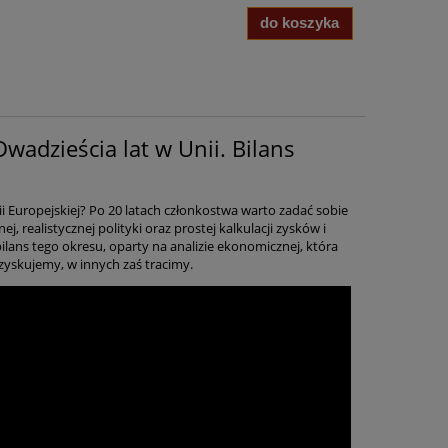
do koszyka
wadzieścia lat w Unii. Bilans
ii Europejskiej? Po 20 latach członkostwa warto zadać sobie
j, realistycznej polityki oraz prostej kalkulacji zysków i
 bilans tego okresu, oparty na analizie ekonomicznej, która
zyskujemy, w innych zaś tracimy.