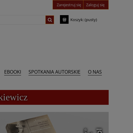
Zarejestruj się
Zaloguj się
Koszyk:
(pusty)
EBOOKI
SPOTKANIA AUTORSKIE
O NAS
kiewicz