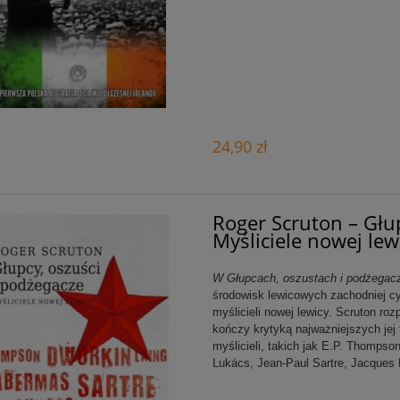
24,90 zł
Roger Scruton – Głup
Myśliciele nowej lew
W Głupcach, oszustach i podżegac
środowisk lewicowych zachodniej cy
myślicieli nowej lewicy. Scruton roz
kończy krytyką najważniejszych jej
myślicieli, takich jak E.P. Thomps
Lukács, Jean-Paul Sartre, Jacques 