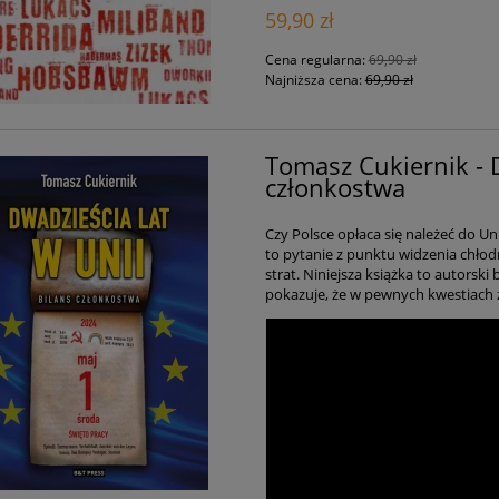
59,90 zł
Cena regularna:
69,90 zł
Najniższa cena:
69,90 zł
Tomasz Cukiernik - D
członkostwa
Czy Polsce opłaca się należeć do Un
to pytanie z punktu widzenia chłodne
strat. Niniejsza książka to autorski
pokazuje, że w pewnych kwestiach 