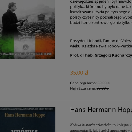
dziewięćdziesiąt jeden i był niewi
polityka, któremu by było dane tak 
kształtowaniu życia politycznego oj
polscy czytelnicy poznali tego wybi
budzi liczne kontrowersje nie tylko
Prezydent Irlandii, Eamon de Valer
wieku. Książka Pawła Toboły-Pertki
Prof. dr hab. Grzegorz Kucharcz
35,00 zł
Cena regularna:
39,90 zł
Najniższa cena:
35,00 zł
Hans Hermann Hoppe 
Krótka historia człowieka
to kolejna 
argumentacji, jak i treści argumentó