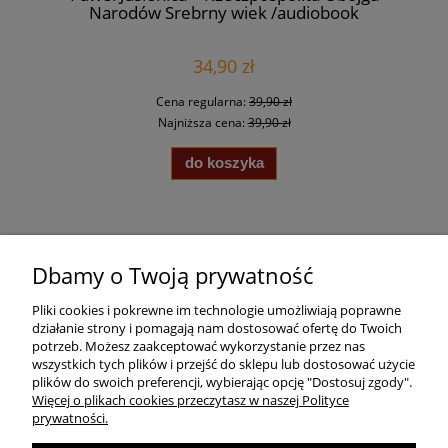
Narodów Srebrny wiek /audiobook
34,90 zł
Cena regularna:
39,90 zł
Najniższa cena:
39,90 zł
do koszyka
Pomoc
Dbamy o Twoją prywatność
Pliki cookies i pokrewne im technologie umożliwiają poprawne
Dostawa
działanie strony i pomagają nam dostosować ofertę do Twoich
potrzeb. Możesz zaakceptować wykorzystanie przez nas
wszystkich tych plików i przejść do sklepu lub dostosować użycie
Moje konto
plików do swoich preferencji, wybierając opcję "Dostosuj zgody".
Więcej o plikach cookies przeczytasz w naszej Polityce
prywatności.
O firmie