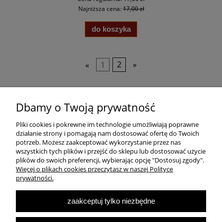
Najniższa cena:
17,00 zł
do koszyka
«
1
2
»
Pomoc
Dbamy o Twoją prywatność
Pliki cookies i pokrewne im technologie umożliwiają poprawne
Dostawa
działanie strony i pomagają nam dostosować ofertę do Twoich
potrzeb. Możesz zaakceptować wykorzystanie przez nas
wszystkich tych plików i przejść do sklepu lub dostosować użycie
Moje konto
plików do swoich preferencji, wybierając opcję "Dostosuj zgody".
Więcej o plikach cookies przeczytasz w naszej Polityce
prywatności.
O firmie
zaakceptuj tylko niezbędne
Największa Księgarnia Internetowa Po Prawej Stronie, ulubiona księgarnia
Warszawy 2022