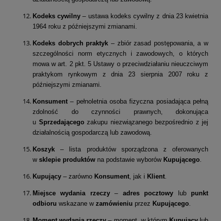
Kodeks cywilny
– ustawa kodeks cywilny z dnia 23 kwietnia
1964 roku z późniejszymi zmianami.
Kodeks dobrych praktyk
– zbiór zasad postępowania, a w
szczególności norm etycznych i zawodowych, o których
mowa w art. 2 pkt. 5 Ustawy o przeciwdziałaniu nieuczciwym
praktykom rynkowym z dnia 23 sierpnia 2007 roku z
późniejszymi zmianami.
Konsument
– pełnoletnia osoba fizyczna posiadająca pełną
zdolność do czynności prawnych, dokonująca
u
Sprzedającego
zakupu niezwiązanego bezpośrednio z jej
działalnością gospodarczą lub zawodową.
Koszyk
– lista produktów sporządzona z oferowanych
w
sklepie
produktów
na podstawie wyborów
Kupującego
.
Kupujący
– zarówno
Konsument
, jak i
Klient
.
Miejsce wydania rzeczy
–
adres pocztowy
lub
punkt
odbioru
wskazane w
zamówieniu
przez
Kupującego
.
Moment wydania rzeczy
– moment, w którym
Kupujący
lub