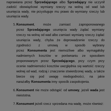
naprawiana przez
Sprzedającego
albo
Sprzedający
nie uczynił
zadość obowiązkowi wymiany rzeczy na wolną od wad lub
usunięcia wady, nie przysługuje mu prawo do wymiany rzeczy lub
usunięcia wady.
Konsument
, może zamiast zaproponowanego
przez
Sprzedającego
usunięcia wady żądać wymiany
rzeczy na wolną od wad albo zamiast wymiany rzeczy żądać
usunięcia wady, chyba że doprowadzenie rzeczy do
zgodności z umową w sposób wybrany
przez
Konsumenta
jest niemożliwe albo wymagałoby
nadmiernych kosztów w porównaniu ze sposobem
proponowanym przez
Sprzedającego
, przy czym przy
ocenie nadmierności kosztów uwzględnia się wartość rzeczy
wolnej od wad, rodzaj i znaczenie stwierdzonej wady, a także
bierze się pod uwagę niedogodności, na jakie
narażałby
Konsumenta
inny sposób zaspokojenia.
Konsument
nie może odstąpić od
umowy
, jeżeli
wada
jest
nieistotna.
Konsument
jeżeli rzecz sprzedana ma wadę, może również: