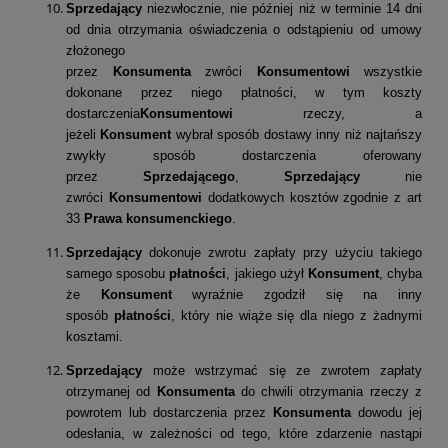
Sprzedający
niezwłocznie, nie później niż w terminie 14 dni
od dnia otrzymania oświadczenia o odstąpieniu od umowy
złożonego
przez
Konsumenta
zwróci
Konsumentowi
wszystkie
dokonane przez niego płatności, w tym koszty
dostarczenia
Konsumentowi
rzeczy, a
jeżeli
Konsument
wybrał sposób dostawy inny niż najtańszy
zwykły sposób dostarczenia oferowany
przez
Sprzedającego
,
Sprzedający
nie
zwróci
Konsumentowi
dodatkowych kosztów zgodnie z art
33
Prawa konsumenckiego
.
Sprzedający
dokonuje zwrotu zapłaty przy użyciu takiego
samego sposobu
płatności
, jakiego użył
Konsument
, chyba
że
Konsument
wyraźnie zgodził się na inny
sposób
płatności
, który nie wiąże się dla niego z żadnymi
kosztami.
Sprzedający
może wstrzymać się ze zwrotem zapłaty
otrzymanej od
Konsumenta
do chwili otrzymania rzeczy z
powrotem lub dostarczenia przez
Konsumenta
dowodu jej
odesłania, w zależności od tego, które zdarzenie nastąpi