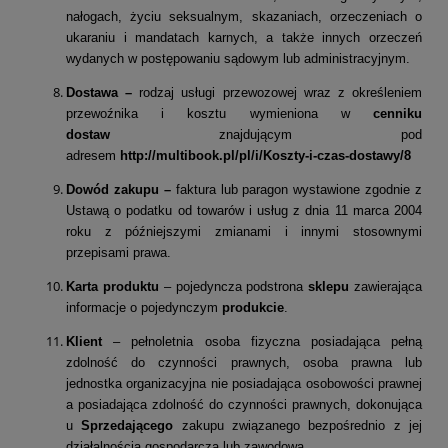
nałogach, życiu seksualnym, skazaniach, orzeczeniach o
ukaraniu i mandatach karnych, a także innych orzeczeń
wydanych w postępowaniu sądowym lub administracyjnym.
Dostawa –
rodzaj usługi przewozowej wraz z określeniem
przewoźnika i kosztu wymieniona w
cenniku
dostaw
znajdującym pod
adresem
http://multibook.pl/pl/i/Koszty-i-czas-dostawy/8
Dowód zakupu –
faktura lub paragon wystawione zgodnie z
Ustawą o podatku od towarów i usług z dnia 11 marca 2004
roku z późniejszymi zmianami i innymi stosownymi
przepisami prawa.
Karta produktu
– pojedyncza podstrona
sklepu
zawierająca
informacje o pojedynczym
produkcie
.
Klient
– pełnoletnia osoba fizyczna posiadająca pełną
zdolność do czynności prawnych, osoba prawna lub
jednostka organizacyjna nie posiadająca osobowości prawnej
a posiadająca zdolność do czynności prawnych, dokonująca
u
Sprzedającego
zakupu związanego bezpośrednio z jej
działalnością gospodarczą lub zawodową.