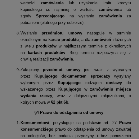
wartości
zamówienia
lub uzyskania limitu kredytu
kupieckiego co najmniej o wartości
zamówienia
lub
zgody
Sprzedającego
na wysłanie
zamówienia
za
pobraniem (płatnego przy odbiorze).
Wysłanie
przedmiotu umowy
następuje w terminie
określonym na
karcie
produktu
, a dla
zamówień
złożonych
z wielu
produktów
w najdłuższym terminie z określonych
na
kartach
produktów
. Bieg terminu rozpoczyna się z
chwilą realizacji
zamówienia
.
Zakupiony
przedmiot umowy
jest wraz z wybranym
przez
Kupującego dokumentem sprzedaży
wysyłany
wybranym przez
Kupującego
rodzajem
dostawy
do
wskazanego przez
Kupującego
w
zamówieniu miejsca
wydania rzeczy
, wraz z dołączonymi załącznikami, o
których mowa w
§2 pkt 6b.
§4 Prawo do odstąpienia od umowy
Konsumentowi
, przysługuje na podstawie art. 27
Prawa
konsumenckiego
prawo do odstąpienia od umowy zawartej
na odległość, bez podania przyczyny i bez ponoszenia