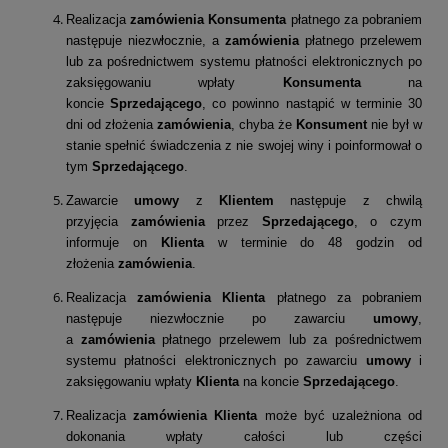
Realizacja
zamówienia
Konsumenta
płatnego za pobraniem
następuje niezwłocznie, a
zamówienia
płatnego przelewem
lub za pośrednictwem systemu płatności elektronicznych po
zaksięgowaniu wpłaty
Konsumenta
na
koncie
Sprzedającego
, co powinno nastąpić w terminie 30
dni od złożenia
zamówienia
, chyba że
Konsument
nie był w
stanie spełnić świadczenia z nie swojej winy i poinformował o
tym
Sprzedającego
.
Zawarcie
umowy
z
Klientem
następuje z chwilą
przyjęcia
zamówienia
przez
Sprzedającego
, o czym
informuje on
Klienta
w terminie do 48 godzin od
złożenia
zamówienia
.
Realizacja
zamówienia
Klienta
płatnego za pobraniem
następuje niezwłocznie po zawarciu
umowy
,
a
zamówienia
płatnego przelewem lub za pośrednictwem
systemu płatności elektronicznych po zawarciu
umowy
i
zaksięgowaniu wpłaty
Klienta
na koncie
Sprzedającego
.
Realizacja
zamówienia
Klienta
może być uzależniona od
dokonania wpłaty całości lub części