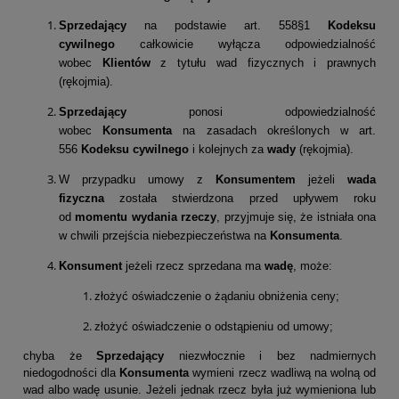
Sprzedający
na podstawie art. 558§1
Kodeksu
cywilnego
całkowicie wyłącza odpowiedzialność
wobec
Klientów
z tytułu wad fizycznych i prawnych
(rękojmia).
Sprzedający
ponosi odpowiedzialność
wobec
Konsumenta
na zasadach określonych w art.
556
Kodeksu cywilnego
i kolejnych za
wady
(rękojmia).
W przypadku umowy z
Konsumentem
jeżeli
wada
fizyczna
została stwierdzona przed upływem roku
od
momentu wydania rzeczy
, przyjmuje się, że istniała ona
w chwili przejścia niebezpieczeństwa na
Konsumenta
.
Konsument
jeżeli rzecz sprzedana ma
wadę
, może:
złożyć oświadczenie o żądaniu obniżenia ceny;
złożyć oświadczenie o odstąpieniu od umowy;
chyba że
Sprzedający
niezwłocznie i bez nadmiernych
niedogodności dla
Konsumenta
wymieni rzecz wadliwą na wolną od
wad albo wadę usunie. Jeżeli jednak rzecz była już wymieniona lub