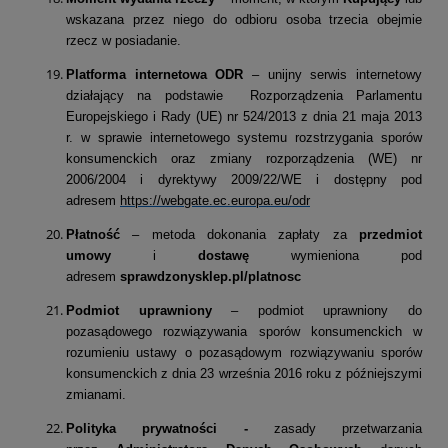
wskazana przez niego do odbioru osoba trzecia obejmie
rzecz w posiadanie.
Platforma internetowa ODR
– unijny serwis internetowy
działający na podstawie Rozporządzenia Parlamentu
Europejskiego i Rady (UE) nr 524/2013 z dnia 21 maja 2013
r. w sprawie internetowego systemu rozstrzygania sporów
konsumenckich oraz zmiany rozporządzenia (WE) nr
2006/2004 i dyrektywy 2009/22/WE i dostępny pod
adresem
https://webgate.ec.europa.eu/odr
Płatność
– metoda dokonania zapłaty za
przedmiot
umowy
i
dostawę
wymieniona pod
adresem
sprawdzonysklep.pl/platnosc
Podmiot uprawniony
– podmiot uprawniony do
pozasądowego rozwiązywania sporów konsumenckich w
rozumieniu ustawy o pozasądowym rozwiązywaniu sporów
konsumenckich z dnia 23 września 2016 roku z późniejszymi
zmianami.
Polityka prywatności -
zasady przetwarzania