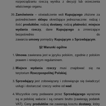
rozporządzaniu rzeczą wynika z decyzji lub orzeczenia
właściwego organu.
Zamówienie
– oświadczenie woli
Kupującego
złożone za
pośrednictwem
sklepu
określające jednoznacznie: rodzaj i
ilość
produktów
; rodzaj
dostawy
; rodzaj
płatności
;
miejsce
wydania rzeczy
, dane
Kupującego
a zmierzające
bezpośrednio do
zawarcia
umowy
pomiędzy
Kupującym
a
Sprzedającym
.
§2 Warunki ogólne
Umowa
zawierana jest w języku polskim, zgodnie z polskim
prawem i niniejszym regulaminem.
Miejsce wydania rzeczy
musi znajdować się na
terytorium
Rzeczpospolitej Polskiej
.
Sprzedający
jest zobowiązany i zobowiązuje się świadczyć
usługi i dostarczać rzeczy wolne od
wad
.
Wszystkie ceny podawane przez
Sprzedającego
wyrażone
są̨ w polskiej walucie i są̨ cenami brutto (zawierają̨ podatek
VAT). Ceny
produktów
nie zawierają kosztu
dostawy
, który