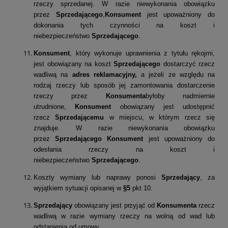
rzeczy sprzedanej. W razie niewykonania obowiązku
przez
Sprzedającego
,
Konsument
jest upoważniony do
dokonania tych czynności na koszt i
niebezpieczeństwo
Sprzedającego
.
Konsument
, który wykonuje uprawnienia z tytułu rękojmi,
jest obowiązany na koszt
Sprzedającego
dostarczyć rzecz
wadliwą na
adres reklamacyjny,
a jeżeli ze względu na
rodzaj rzeczy lub sposób jej zamontowania dostarczenie
rzeczy przez
Konsumenta
byłoby nadmiernie
utrudnione,
Konsument
obowiązany jest udostępnić
rzecz
Sprzedającemu
w miejscu, w którym rzecz się
znajduje. W razie niewykonania obowiązku
przez
Sprzedającego Konsument
jest upoważniony do
odesłania rzeczy na koszt i
niebezpieczeństwo
Sprzedającego
.
Koszty wymiany lub naprawy ponosi
Sprzedający
, za
wyjątkiem sytuacji opisanej w
§5
pkt 10.
Sprzedający
obowiązany jest przyjąć od
Konsumenta
rzecz
wadliwą w razie wymiany rzeczy na wolną od wad lub
odstąpienia od umowy.