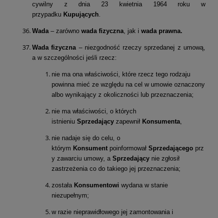
cywilny z dnia 23 kwietnia 1964 roku w
przypadku
Kupujących
.
Wada
– zarówno
wada fizyczna
, jak i
wada prawna.
Wada fizyczna
– niezgodność rzeczy sprzedanej z umową,
a w szczególności jeśli rzecz:
nie ma ona właściwości, które rzecz tego rodzaju
powinna mieć ze względu na cel w umowie oznaczony
albo wynikający z okoliczności lub przeznaczenia;
nie ma właściwości, o których
istnieniu
Sprzedający
zapewnił
Konsumenta
,
nie nadaje się do celu, o
którym
Konsument
poinformował
Sprzedającego
prz
y zawarciu umowy, a
Sprzedający
nie zgłosił
zastrzeżenia co do takiego jej przeznaczenia;
została
Konsumentowi
wydana w stanie
niezupełnym;
w razie nieprawidłowego jej zamontowania i