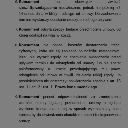
Konsument
ma obowiązek zwrócić
rzecz
Sprzedającemu
niezwłocznie, jednak nie później niż
14 dni od dnia, w którym odstąpił od umowy. Do zachowania
terminu wystarczy odesłanie rzeczy przed jego upływem.
Konsument
odsyła rzeczy będące przedmiotem umowy, od
której odstąpił na własny koszt.
Konsument
nie ponosi kosztów dostarczania treści
cyfrowych, które nie są zapisane na nośniku materialnym,
jeżeli nie wyraził zgody na spełnienie świadczenia przed
upływem terminu do odstąpienia od umowy lub nie został
poinformowany o utracie przysługującego mu prawa
odstąpienia od umowy w chwili udzielania takiej zgody lub
przedsiębiorca nie dostarczył potwierdzenia zgodnie z art. 15
ust. 1 i art. 21 ust. 1.
Prawa konsumenckiego
.
Konsument
ponosi odpowiedzialność za zmniejszenie
wartości rzeczy będącej przedmiotem umowy a będące
wynikiem korzystania z niej w sposób wykraczający poza
konieczny do stwierdzenia charakteru, cech i funkcjonowania
rzeczy.