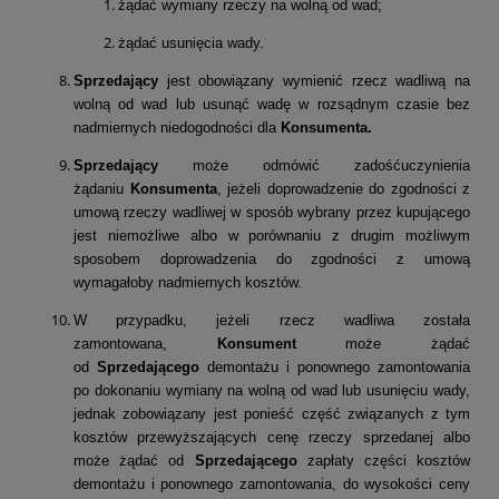
żądać wymiany rzeczy na wolną od wad;
żądać usunięcia wady.
Sprzedający
jest obowiązany wymienić rzecz wadliwą na
wolną od wad lub usunąć wadę w rozsądnym czasie bez
nadmiernych niedogodności dla
Konsumenta.
Sprzedający
może odmówić zadośćuczynienia
żądaniu
Konsumenta
, jeżeli doprowadzenie do zgodności z
umową rzeczy wadliwej w sposób wybrany przez kupującego
jest niemożliwe albo w porównaniu z drugim możliwym
sposobem doprowadzenia do zgodności z umową
wymagałoby nadmiernych kosztów.
W przypadku, jeżeli rzecz wadliwa została
zamontowana,
Konsument
może żądać
od
Sprzedającego
demontażu i ponownego zamontowania
po dokonaniu wymiany na wolną od wad lub usunięciu wady,
jednak zobowiązany jest ponieść część związanych z tym
kosztów przewyższających cenę rzeczy sprzedanej albo
może żądać od
Sprzedającego
zapłaty części kosztów
demontażu i ponownego zamontowania, do wysokości ceny