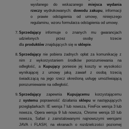
wysłanego do wskazanego
miejsca wydania
rzeczy
wydrukowanych:
dowodu zakupu
, informacji
o prawie odstąpienia od umowy, niniejszego
regulaminu, wzoru formularza odstąpienia od umowy.
Sprzedający
informuje o znanych mu gwarancjach
udzielonych przez osoby trzecie
dla
produktów
znajdujących się w
sklepie
.
Sprzedający
nie pobiera żadnych opłat za komunikację z
nim z wykorzystaniem środków porozumiewania na
odległość, a
Kupujący
poniesie jej koszty w wysokości
wynikającej z umowy jaką zawarł z osobą trzecią
świadczącą na jego rzecz określoną usługę umożliwiającą
porozumiewanie na odległość.
Sprzedający
zapewnia
Kupującemu
korzystającemu
z
systemu
poprawność́ działania
sklepu
w następujących
przeglądarkach: IE wersja 7 lub nowsza, FireFox wersja 3 lub
nowsza, Opera wersja 9 lub nowsza, Chrome wersja 10 lub
nowsza, Safari z zainstalowanymi najnowszymi wersjami
JAVA i FLASH, na ekranach o rozdzielczości poziomej