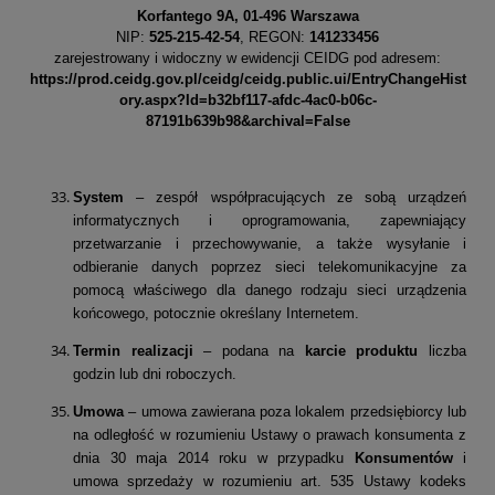
Korfantego 9A, 01-496 Warszawa
NIP:
525-215-42-54
, REGON:
141233456
zarejestrowany i widoczny w ewidencji CEIDG pod adresem:
https://prod.ceidg.gov.pl/ceidg/ceidg.public.ui/EntryChangeHist
ory.aspx?Id=b32bf117-afdc-4ac0-b06c-
87191b639b98&archival=False
System
– zespół współpracujących ze sobą urządzeń
informatycznych i oprogramowania, zapewniający
przetwarzanie i przechowywanie, a także wysyłanie i
odbieranie danych poprzez sieci telekomunikacyjne za
pomocą właściwego dla danego rodzaju sieci urządzenia
końcowego, potocznie określany Internetem.
Termin realizacji
– podana na
karcie produktu
liczba
godzin lub dni roboczych.
Umowa
– umowa zawierana poza lokalem przedsiębiorcy lub
na odległość w rozumieniu Ustawy o prawach konsumenta z
dnia 30 maja 2014 roku w przypadku
Konsumentów
i
umowa sprzedaży w rozumieniu art. 535 Ustawy kodeks