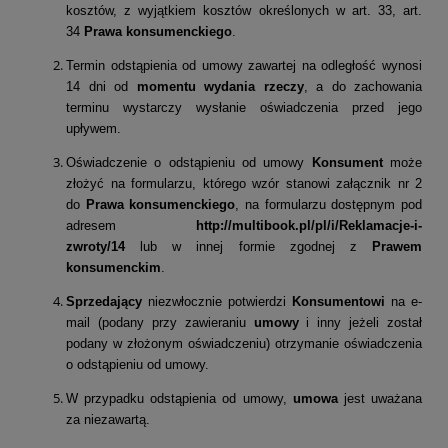
kosztów, z wyjątkiem kosztów określonych w art. 33, art.
34
Prawa konsumenckiego
.
Termin odstąpienia od umowy zawartej na odległość wynosi
14 dni od
momentu wydania rzeczy
, a do zachowania
terminu wystarczy wysłanie oświadczenia przed jego
upływem.
Oświadczenie o odstąpieniu od umowy
Konsument
może
złożyć na formularzu, którego wzór stanowi załącznik nr 2
do
Prawa konsumenckiego
, na formularzu dostępnym pod
adresem
http://multibook.pl/pl/i/Reklamacje-i-
zwroty/14
lub w innej formie zgodnej z
Prawem
konsumenckim
.
Sprzedający
niezwłocznie potwierdzi
Konsumentowi
na e-
mail (podany przy zawieraniu
umowy
i inny jeżeli został
podany w złożonym oświadczeniu) otrzymanie oświadczenia
o odstąpieniu od umowy.
W przypadku odstąpienia od umowy,
umowa
jest uważana
za niezawartą.