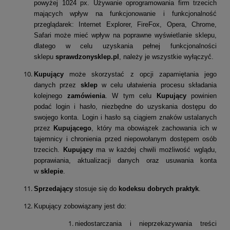
powyżej 1024 px. Używanie oprogramowania firm trzecich
mających wpływ na funkcjonowanie i funkcjonalność
przeglądarek: Internet Explorer, FireFox, Opera, Chrome,
Safari może mieć wpływ na poprawne wyświetlanie sklepu,
dlatego w celu uzyskania pełnej funkcjonalności
sklepu
sprawdzonysklep.pl
, należy je wszystkie wyłączyć́.
Kupujący
może skorzystać z opcji zapamiętania jego
danych przez
sklep
w celu ułatwienia procesu składania
kolejnego
zamówienia
. W tym celu
Kupujący
powinien
podać login i hasło, niezbędne do uzyskania dostępu do
swojego konta. Login i hasło są ciągiem znaków ustalanych
przez
Kupującego
, który ma obowiązek zachowania ich w
tajemnicy i chronienia przed niepowołanym dostępem osób
trzecich.
Kupujący
ma w każdej chwili możliwość wglądu,
poprawiania, aktualizacji danych oraz usuwania konta
w
sklepie
.
Sprzedający
stosuje się do
kodeksu dobrych praktyk
.
Kupujący zobowiązany
jest do:
niedostarczania i nieprzekazywania treści