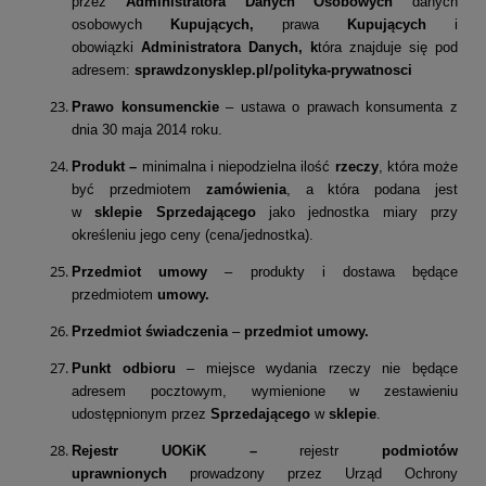
przez
Administratora Danych Osobowych
danych
osobowych
Kupujących,
prawa
Kupujących
i
obowiązki
Administratora Danych, k
tóra znajduje się pod
adresem:
sprawdzonysklep.pl/polityka-prywatnosci
Prawo konsumenckie
– ustawa o prawach konsumenta z
dnia 30 maja 2014 roku.
Produkt –
minimalna i niepodzielna ilość
rzeczy
, która może
być przedmiotem
zamówienia
, a która podana jest
w
sklepie Sprzedającego
jako jednostka miary przy
określeniu jego ceny (cena/jednostka).
Przedmiot umowy
– produkty i dostawa będące
przedmiotem
umowy.
Przedmiot świadczenia
–
przedmiot umowy.
Punkt odbioru
– miejsce wydania rzeczy nie będące
adresem pocztowym, wymienione w zestawieniu
udostępnionym przez
Sprzedającego
w
sklepie
.
Rejestr UOKiK ­–
rejestr
podmiotów
uprawnionych
prowadzony przez Urząd Ochrony