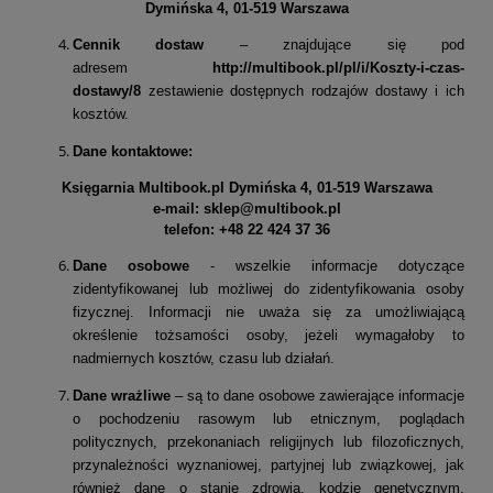
Dymińska 4, 01-519 Warszawa
Cennik dostaw
– znajdujące się pod
adresem
http://multibook.pl/pl/i/Koszty-i-czas-
dostawy/8
zestawienie dostępnych rodzajów dostawy i ich
kosztów.
Dane kontaktowe:
Księgarnia Multibook.pl Dymińska 4, 01-519 Warszawa
e-mail: sklep@multibook.pl
telefon: +48 22 424 37 36
Dane osobowe
- wszelkie informacje dotyczące
zidentyfikowanej lub możliwej do zidentyfikowania osoby
fizycznej. Informacji nie uważa się za umożliwiającą
określenie tożsamości osoby, jeżeli wymagałoby to
nadmiernych kosztów, czasu lub działań.
Dane wrażliwe
– są to dane osobowe zawierające informacje
o pochodzeniu rasowym lub etnicznym, poglądach
politycznych, przekonaniach religijnych lub filozoficznych,
przynależności wyznaniowej, partyjnej lub związkowej, jak
również dane o stanie zdrowia, kodzie genetycznym,