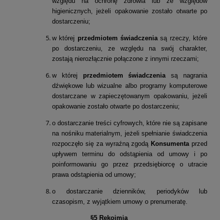
względu na ochronę zdrowia lub ze względów
higienicznych, jeżeli opakowanie zostało otwarte po
dostarczeniu;
w której
przedmiotem świadczenia
są rzeczy, które
po dostarczeniu, ze względu na swój charakter,
zostają nierozłącznie połączone z innymi rzeczami;
w której
przedmiotem świadczenia
są nagrania
dźwiękowe lub wizualne albo programy komputerowe
dostarczane w zapieczętowanym opakowaniu, jeżeli
opakowanie zostało otwarte po dostarczeniu;
o dostarczanie treści cyfrowych, które nie są zapisane
na nośniku materialnym, jeżeli spełnianie świadczenia
rozpoczęło się za wyraźną zgodą
Konsumenta
przed
upływem terminu do odstąpienia od umowy i po
poinformowaniu go przez przedsiębiorcę o utracie
prawa odstąpienia od umowy;
o dostarczanie dzienników, periodyków lub
czasopism, z wyjątkiem umowy o prenumeratę.
§5 Rękojmia