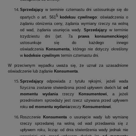
Sprzedający
w terminie czternastu dni ustosunkuje się do
5
opartych o art. 561
kodeksu cywilnego
: oświadczenia o
żądaniu obniżenia ceny, żądania wymiany rzeczy na wolną
od wad, żądania usunięcia wady.
Sprzedający
w terminie
trzydziestu dni (art. 7a
prawa konsumenckiego
)
ustosunkuje się do każdego innego
oświadczenia
Konsumenta
, którego nie dotyczy określony
w
kodeksie cywilnym
termin czternastu dni.
W przeciwnym wypadku uważa się, że uznał za uzasadnione
oświadczenie lub żądanie
Konsumenta
.
Sprzedający
odpowiada z tytułu rękojmi, jeżeli wada
fizyczna zostanie stwierdzona przed upływem dwóch lat
od
momentu wydania
rzeczy
Konsumentowi
, a jeżeli
przedmiotem sprzedaży jest rzecz używana przed upływem
roku
od momentu wydania
rzeczy
Konsumentowi
.
Roszczenie
Konsumenta
o usunięcie wady lub wymianę
rzeczy sprzedanej na wolną od wad przedawnia się z
upływem roku, licząc od dnia stwierdzenia wady jednak nie