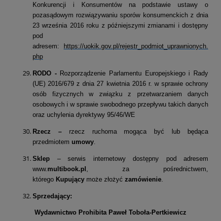
Konkurencji i Konsumentów na podstawie
ustawy o
pozasądowym rozwiązywaniu sporów konsumenckich z dnia
23 września 2016 roku z późniejszymi zmianami i dostępny
pod
adresem:
https://uokik.gov.pl/rejestr_podmiot_uprawnionych.
php
RODO -
Rozporządzenie Parlamentu Europejskiego i Rady
(UE) 2016/679 z dnia 27 kwietnia 2016 r. w sprawie ochrony
osób fizycznych w związku z przetwarzaniem danych
osobowych i w sprawie swobodnego przepływu takich danych
oraz uchylenia dyrektywy 95/46/WE
Rzecz –
rzecz ruchoma mogąca być lub będąca
przedmiotem
umowy
.
Sklep
– serwis internetowy dostępny pod adresem
www.
multibook.pl
, za pośrednictwem,
którego
Kupujący
może złożyć
zamówienie
.
Sprzedający:
Wydawnictwo Prohibita Paweł Toboła-Pertkiewicz