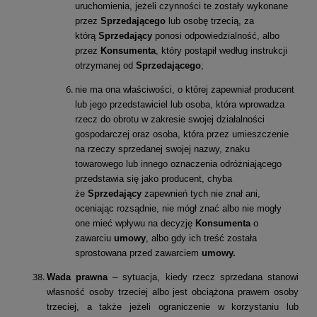
uruchomienia, jeżeli czynności te zostały wykonane
przez
Sprzedającego
lub osobę trzecią, za
którą
Sprzedający
ponosi odpowiedzialność, albo
przez
Konsumenta
, który postąpił według instrukcji
otrzymanej od
Sprzedającego
;
nie ma ona właściwości, o której zapewniał producent
lub jego przedstawiciel lub osoba, która wprowadza
rzecz do obrotu w zakresie swojej działalności
gospodarczej oraz osoba, która przez umieszczenie
na rzeczy sprzedanej swojej nazwy, znaku
towarowego lub innego oznaczenia odróżniającego
przedstawia się jako producent, chyba
że
Sprzedający
zapewnień tych nie znał ani,
oceniając rozsądnie, nie mógł znać albo nie mogły
one mieć wpływu na decyzję
Konsumenta
o
zawarciu
umowy
, albo gdy ich treść została
sprostowana przed zawarciem
umowy.
Wada prawna
– sytuacja, kiedy rzecz sprzedana stanowi
własność osoby trzeciej albo jest obciążona prawem osoby
trzeciej, a także jeżeli ograniczenie w korzystaniu lub