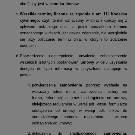
określony jest w
cenniku dostaw
.
Wszelkie terminy liczone są zgodnie z art. 111 Kodeksu
cywilnego, czyli t
ermin oznaczony w dniach kończy się z
upływem ostatniego dnia, a
j
eżeli początkiem terminu
oznaczonego w dniach jest pewne zdarzenie, nie uwzględnia
się przy obliczaniu terminu dnia, w którym to zdarzenie
nastąpiło.
Potwierdzenie, udostępnienie, utrwalenie, zabezpieczenie
wszelkich istotnych postanowień
umowy
w celu uzyskania
dostępu do tych informacji w przyszłości następuje w
postaci:
potwierdzenia
zamówienia
poprzez wysłanie na
wskazany adres e-mail: zamówienia, faktury pro
forma, informacji o prawie odstąpienia od umowy,
niniejszego regulaminu w wersji pdf, wzoru formularza
odstąpienia od umowy w wersji pdf, linków do
samodzielnego pobrania regulaminu i wzorca
odstąpienia od umowy;
dołączenia do zrealizowanego
zamówienia
,