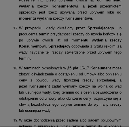
wcześniej niż przed upływem dwóch lat
od momentu
wydania
rzeczy
Konsumentowi
, a jeżeli przedmiotem
sprzedaży jest rzecz używana przed upływem roku
od
momentu wydania
rzeczy
Konsumentowi
.
W przypadku, kiedy określony przez
Sprzedającego
lub
producenta termin przydatności rzeczy do użycia kończy się
po upływie dwóch lat od
momentu wydania rzeczy
Konsumentowi
,
Sprzedający
odpowiada z tytułu rękojmi za
wady fizyczne tej rzeczy stwierdzone przed upływem tego
terminu.
W terminach określonych w
§5 pkt
15-17
Konsument
może
złożyć oświadczenie o odstąpieniu od umowy albo obniżeniu
ceny z powodu wady fizycznej rzeczy sprzedanej, a
jeżeli
Konsument
żądał wymiany rzeczy na wolną od wad
lub usunięcia wady, bieg terminu do złożenia oświadczenia o
odstąpieniu od umowy albo obniżeniu ceny rozpoczyna się z
chwilą bezskutecznego upływu terminu do wymiany rzeczy
lub usunięcia wady.
W razie dochodzenia przed sądem albo sądem polubownym
jednego z uprawnień z tytułu rękojmi termin do wykonania