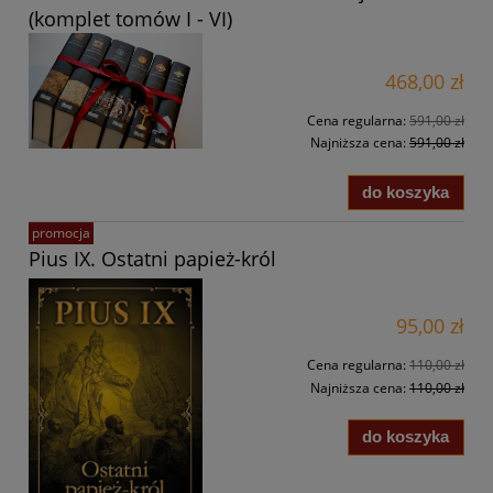
(komplet tomów I - VI)
468,00 zł
Cena regularna:
591,00 zł
Najniższa cena:
591,00 zł
do koszyka
promocja
Pius IX. Ostatni papież-król
95,00 zł
Cena regularna:
110,00 zł
Najniższa cena:
110,00 zł
do koszyka