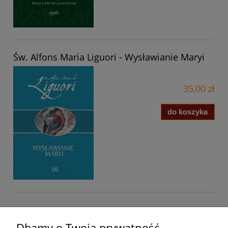
Św. Alfons Maria Liguori - Wysławianie Maryi
35,00 zł
do koszyka
Pomoc
Dbamy o Twoją prywatność