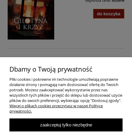
Najniższa cena:
32,00 zł
do koszyka
Pomoc
Dbamy o Twoją prywatność
Pliki cookies i pokrewne im technologie umożliwiają poprawne
Dostawa
działanie strony i pomagają nam dostosować ofertę do Twoich
potrzeb. Możesz zaakceptować wykorzystanie przez nas
wszystkich tych plików i przejść do sklepu lub dostosować użycie
Moje konto
plików do swoich preferencji, wybierając opcję "Dostosuj zgody".
Więcej o plikach cookies przeczytasz w naszej Polityce
prywatności.
O firmie
zaakceptuj tylko niezbędne
Największa Księgarnia Internetowa Po Prawej Stronie, ulubiona księgarnia