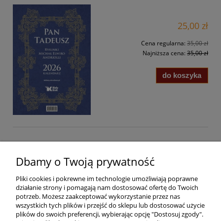
25,00 zł
Cena regularna:
35,00 zł
Najniższa cena:
35,00 zł
do koszyka
Pomoc
Dbamy o Twoją prywatność
Pliki cookies i pokrewne im technologie umożliwiają poprawne
Dostawa
działanie strony i pomagają nam dostosować ofertę do Twoich
potrzeb. Możesz zaakceptować wykorzystanie przez nas
wszystkich tych plików i przejść do sklepu lub dostosować użycie
Moje konto
plików do swoich preferencji, wybierając opcję "Dostosuj zgody".