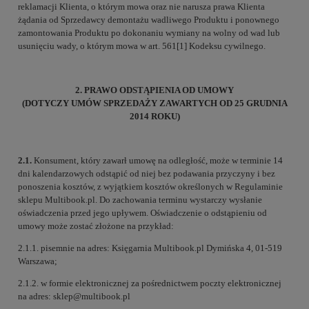
reklamacji Klienta, o którym mowa oraz nie narusza prawa Klienta
żądania od Sprzedawcy demontażu wadliwego Produktu i ponownego
zamontowania Produktu po dokonaniu wymiany na wolny od wad lub
usunięciu wady, o którym mowa w art. 561[1] Kodeksu cywilnego.
2. PRAWO ODSTĄPIENIA OD UMOWY
(DOTYCZY UMÓW SPRZEDAŻY ZAWARTYCH OD 25 GRUDNIA
2014 ROKU)
2.1.
Konsument, który zawarł umowę na odległość, może w terminie 14
dni kalendarzowych odstąpić od niej bez podawania przyczyny i bez
ponoszenia kosztów, z wyjątkiem kosztów określonych w Regulaminie
sklepu Multibook.pl. Do zachowania terminu wystarczy wysłanie
oświadczenia przed jego upływem. Oświadczenie o odstąpieniu od
umowy może zostać złożone na przykład:
2.1.1. pisemnie na adres: Księgarnia Multibook.pl Dymińska 4, 01-519
Warszawa;
2.1.2. w formie elektronicznej za pośrednictwem poczty elektronicznej
na adres: sklep@multibook.pl