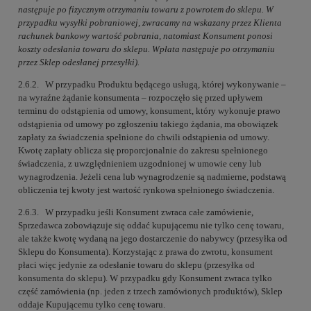
następuje po fizycznym otrzymaniu towaru z powrotem do sklepu. W
przypadku wysyłki pobraniowej, zwracamy na wskazany przez Klienta
rachunek bankowy wartość pobrania, natomiast Konsument ponosi
koszty odesłania towaru do sklepu. Wpłata następuje po otrzymaniu
przez Sklep odesłanej przesyłki).
2.6.2. W przypadku Produktu będącego usługą, której wykonywanie –
na wyraźne żądanie konsumenta – rozpoczęło się przed upływem
terminu do odstąpienia od umowy, konsument, który wykonuje prawo
odstąpienia od umowy po zgłoszeniu takiego żądania, ma obowiązek
zapłaty za świadczenia spełnione do chwili odstąpienia od umowy.
Kwotę zapłaty oblicza się proporcjonalnie do zakresu spełnionego
świadczenia, z uwzględnieniem uzgodnionej w umowie ceny lub
wynagrodzenia. Jeżeli cena lub wynagrodzenie są nadmierne, podstawą
obliczenia tej kwoty jest wartość rynkowa spełnionego świadczenia.
2.6.3. W przypadku jeśli Konsument zwraca całe zamówienie,
Sprzedawca zobowiązuje się oddać kupującemu nie tylko cenę towaru,
ale także kwotę wydaną na jego dostarczenie do nabywcy (przesyłka od
Sklepu do Konsumenta). Korzystając z prawa do zwrotu, konsument
płaci więc jedynie za odesłanie towaru do sklepu (przesyłka od
konsumenta do sklepu). W przypadku gdy Konsument zwraca tylko
część zamówienia (np. jeden z trzech zamówionych produktów), Sklep
oddaje Kupującemu tylko cenę towaru.