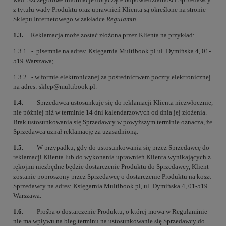
z tytułu wady Produktu oraz uprawnień Klienta są określone na stronie
Sklepu Internetowego w zakładce
Regulamin
.
1.3.
Reklamacja może zostać złożona przez Klienta na przykład:
1.3.1. - pisemnie na adres: Księgarnia Multibook.pl ul. Dymińska 4, 01-
519 Warszawa;
1.3.2. - w formie elektronicznej za pośrednictwem poczty elektronicznej
na adres: sklep@multibook.pl.
1.4.
Sprzedawca ustosunkuje się do reklamacji Klienta niezwłocznie,
nie później niż w terminie 14 dni kalendarzowych od dnia jej złożenia.
Brak ustosunkowania się Sprzedawcy w powyższym terminie oznacza, że
Sprzedawca uznał reklamację za uzasadnioną.
1.5.
W przypadku, gdy do ustosunkowania się przez Sprzedawcę do
reklamacji Klienta lub do wykonania uprawnień Klienta wynikających z
rękojmi niezbędne będzie dostarczenie Produktu do Sprzedawcy, Klient
zostanie poproszony przez Sprzedawcę o dostarczenie Produktu na koszt
Sprzedawcy na adres: Księgarnia Multibook.pl, ul. Dymińska 4, 01-519
Warszawa.
1.6.
Prośba o dostarczenie Produktu, o której mowa w Regulaminie
nie ma wpływu na bieg terminu na ustosunkowanie się Sprzedawcy do