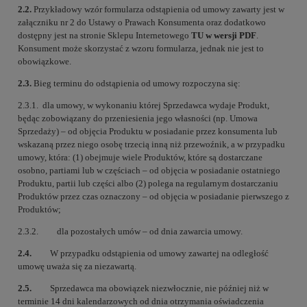
2.2.
Przykładowy wzór formularza odstąpienia od umowy zawarty jest w
załączniku nr 2 do Ustawy o Prawach Konsumenta oraz dodatkowo
dostępny jest na stronie Sklepu Internetowego
TU w wersji PDF
.
Konsument może skorzystać z wzoru formularza, jednak nie jest to
obowiązkowe.
2.3.
Bieg terminu do odstąpienia od umowy rozpoczyna się:
2.3.1. dla umowy, w wykonaniu której Sprzedawca wydaje Produkt,
będąc zobowiązany do przeniesienia jego własności (np. Umowa
Sprzedaży) – od objęcia Produktu w posiadanie przez konsumenta lub
wskazaną przez niego osobę trzecią inną niż przewoźnik, a w przypadku
umowy, która: (1) obejmuje wiele Produktów, które są dostarczane
osobno, partiami lub w częściach – od objęcia w posiadanie ostatniego
Produktu, partii lub części albo (2) polega na regularnym dostarczaniu
Produktów przez czas oznaczony – od objęcia w posiadanie pierwszego z
Produktów;
2.3.2. dla pozostałych umów – od dnia zawarcia umowy.
2.4.
W przypadku odstąpienia od umowy zawartej na odległość
umowę uważa się za niezawartą.
2.5.
Sprzedawca ma obowiązek niezwłocznie, nie później niż w
terminie 14 dni kalendarzowych od dnia otrzymania oświadczenia