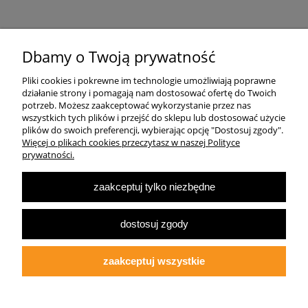
Pomoc
Dbamy o Twoją prywatność
Pliki cookies i pokrewne im technologie umożliwiają poprawne
Dostawa
działanie strony i pomagają nam dostosować ofertę do Twoich
potrzeb. Możesz zaakceptować wykorzystanie przez nas
wszystkich tych plików i przejść do sklepu lub dostosować użycie
Moje konto
plików do swoich preferencji, wybierając opcję "Dostosuj zgody".
Więcej o plikach cookies przeczytasz w naszej Polityce
prywatności.
O firmie
zaakceptuj tylko niezbędne
Największa Księgarnia Internetowa Po Prawej Stronie, ulubiona księgarnia
Warszawy 2022
dostosuj zgody
© 2007-2025
Multibook.pl
- Wszelkie prawa zastrzeżone.
Księgarnia prawicowa, prawicowe książki, katolicyzm, tradycjonalizm, patriotyzm,
ekonomia wolnorynkowa, konserwatyzm, literatura dziecięca, audiobooki, ebooki,
zaakceptuj wszystkie
koszulki patriotyczne.
Opracowanie szablonu sklepu:
fdgstudio.net