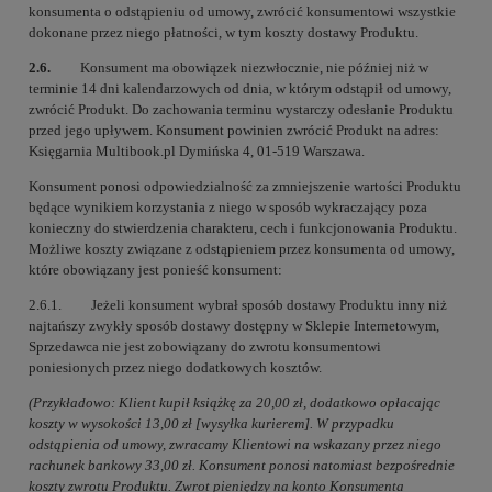
konsumenta o odstąpieniu od umowy, zwrócić konsumentowi wszystkie
dokonane przez niego płatności, w tym koszty dostawy Produktu.
2.6.
Konsument ma obowiązek niezwłocznie, nie później niż w
terminie 14 dni kalendarzowych od dnia, w którym odstąpił od umowy,
zwrócić Produkt. Do zachowania terminu wystarczy odesłanie Produktu
przed jego upływem. Konsument powinien zwrócić Produkt na adres:
Księgarnia Multibook.pl Dymińska 4, 01-519 Warszawa.
Konsument ponosi odpowiedzialność za zmniejszenie wartości Produktu
będące wynikiem korzystania z niego w sposób wykraczający poza
konieczny do stwierdzenia charakteru, cech i funkcjonowania Produktu.
Możliwe koszty związane z odstąpieniem przez konsumenta od umowy,
które obowiązany jest ponieść konsument:
2.6.1. Jeżeli konsument wybrał sposób dostawy Produktu inny niż
najtańszy zwykły sposób dostawy dostępny w Sklepie Internetowym,
Sprzedawca nie jest zobowiązany do zwrotu konsumentowi
poniesionych przez niego dodatkowych kosztów.
(Przykładowo: Klient kupił książkę za 20,00 zł, dodatkowo opłacając
koszty w wysokości 13,00 zł [wysyłka kurierem]. W przypadku
odstąpienia od umowy, zwracamy Klientowi na wskazany przez niego
rachunek bankowy 33,00 zł. Konsument ponosi natomiast bezpośrednie
koszty zwrotu Produktu. Zwrot pieniędzy na konto Konsumenta