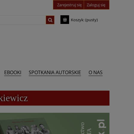
Zarejestruj się
Zaloguj się
Koszyk:
(pusty)
EBOOKI
SPOTKANIA AUTORSKIE
O NAS
kiewicz