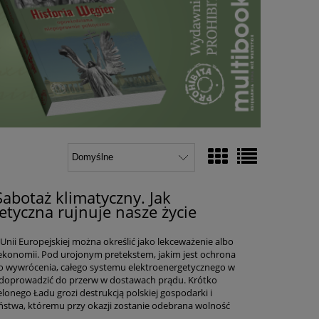
abotaż klimatyczny. Jak
etyczna rujnuje nasze życie
Unii Europejskiej można określić jako lekceważenie albo
ekonomii. Pod urojonym pretekstem, jakim jest ochrona
 do wywrócenia, całego systemu elektroenergetycznego w
si doprowadzić do przerw w dostawach prądu. Krótko
elonego Ładu grozi destrukcją polskiej gospodarki i
twa, któremu przy okazji zostanie odebrana wolność