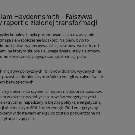
lliam Haydennsmith - Fałszywa
 raport o zielonej transformacji
a paliw kopalnych była proponowana jako rozwiązanie
zmaga się współcześnie ludzkość. Najpierw było to
import paliw i wyczerpywanie się zasobów, wreszcie, od
m, na którym skupiła się uwaga świata, stały się zmiany
komo konieczność przyspieszonej eliminacji paliw
h inicjatyw politycznych i bilionów dolarów wydanych na
e pozostają dominującym źródłem energii na całym świecie.
iach bezwzględnych.
 mamy obecnie do czynienia, nie jest niedoborem zasobów
rem w zakresie wydobycia surowców energetycznych i
elektrycznej, napędzanym błędną polityką energetyczną i
cji obejmującym 80% źródeł energii. Głód energetyczny
przerw w dostawach energii, co zostało potwierdzone na
tytucje i rządy.(…)