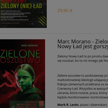
29,90 zł
Marc Morano - Zielo
Nowy Ład jest gorszy
Zielony Nowy Ład to po prostu dawn
się oszukać, bo to nic innego jak 
Zielone oszustwo
to podstawowy prz
marksistowskiej ideologii udającej
frakcja czerwonych przebrana za zie
Czerwony Ład. Wszystko w waszych
ubrania, które nosicie, praca, któr
będzie monitorowane i kontrolowane, b
Mark R. Levin
, pisarz i dziennikarz