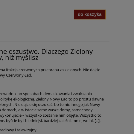
do koszyka
ne oszustwo. Dlaczego Zielony
, niż myślisz
a frakcja czerwonych przebrana za zielonych. Nie dajcie
Nowy Czerwony Ład.
ewodnik po sposobach demaskowania i zwalczania
 politykę ekologiczną. Zielony Nowy Ład to po prostu dawna
lonych. Nie dajcie się oszukać, bo to nic innego jak Nowy
 domach, a w istocie same wasze domy, samochody,
ą wykonujecie – wszystko zostanie nim objęte. Wszystko to
yście byli biedniejsi, bardziej zależni, mniej wolni. [...].
 radiowy i telewizyjny.