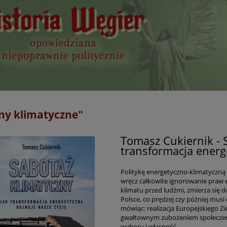
ny klimatyczne"
Tomasz Cukiernik - S
transformacja energ
Politykę energetyczno-klimatyczną 
wręcz całkowite ignorowanie praw 
klimatu przed ludźmi, zmierza się
Polsce, co prędzej czy później mu
mówiąc: realizacja Europejskiego Zi
gwałtownym zubożeniem społeczeńs
wyboru i własność.