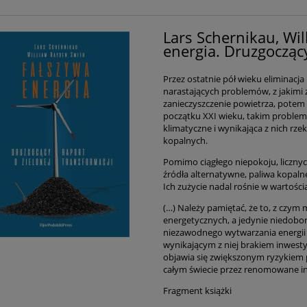
Lars Schernikau, Wi
energia. Druzgoczący
Przez ostatnie pół wieku eliminacj
narastających problemów, z jakimi 
zanieczyszczenie powietrza, potem 
początku XXI wieku, takim probleme
klimatyczne i wynikająca z nich rze
kopalnych.
Pomimo ciągłego niepokoju, licznyc
źródła alternatywne, paliwa kopaln
Ich zużycie nadal rośnie w wartośc
(…) Należy pamiętać, że to, z czym
energetycznych, a jedynie niedobo
niezawodnego wytwarzania energii 
wynikającym z niej brakiem inwesty
objawia się zwiększonym ryzykiem 
całym świecie przez renomowane ins
Fragment książki