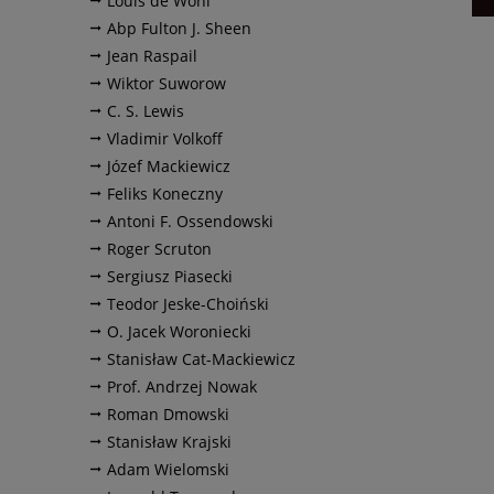
Louis de Wohl
Abp Fulton J. Sheen
Jean Raspail
Wiktor Suworow
C. S. Lewis
Vladimir Volkoff
Józef Mackiewicz
Feliks Koneczny
Antoni F. Ossendowski
Roger Scruton
Sergiusz Piasecki
Teodor Jeske-Choiński
O. Jacek Woroniecki
Stanisław Cat-Mackiewicz
Prof. Andrzej Nowak
Roman Dmowski
Stanisław Krajski
Adam Wielomski