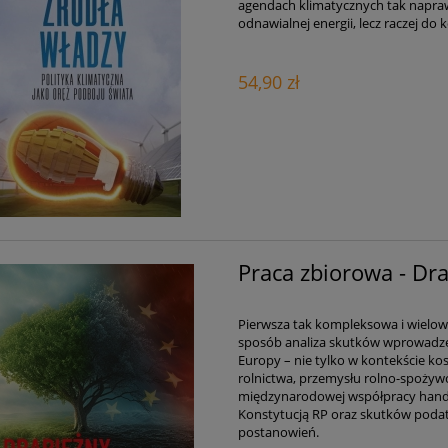
agendach klimatycznych tak napraw
odnawialnej energii, lecz raczej
54,90 zł
Praca zbiorowa - Dra
Pierwsza tak kompleksowa i wielo
sposób analiza skutków wprowadzeni
Europy – nie tylko w kontekście ko
rolnictwa, przemysłu rolno-spożywc
międzynarodowej współpracy handlo
Konstytucją RP oraz skutków podat
postanowień.