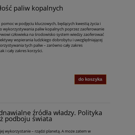
złość paliw kopalnych
 pomoc w podjęciu kluczowych, będących kwestią życia i
ego wykorzystywania paliw kopalnych poprzez zaoferowanie
pływowi człowieka na środowisko system wiedzy zaoferować
spektywy wspierania ludzkiego dobrobytu i uwzględniającej
orzystywania tych paliw – zarówno cały zakres
 i cały zakres korzyści.
do koszyka
dnawialne źródła władzy. Polityka
ęż podboju świata
i jej wykorzystanie – rządzi planetą. A może zatem w