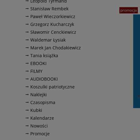
Leopold Tyrmand
Stanisław Rembek
promocja
Paweł Wieczorkiewicz
Grzegorz Kucharczyk
Sławomir Cenckiewicz
Waldemar Łysiak
Marek Jan Chodakiewicz
Tania książka
EBOOKI
FILMY
AUDIOBOOKI
Koszulki patriotyczne
Naklejki
Czasopisma
Kubki
Kalendarze
Nowości
Promocje