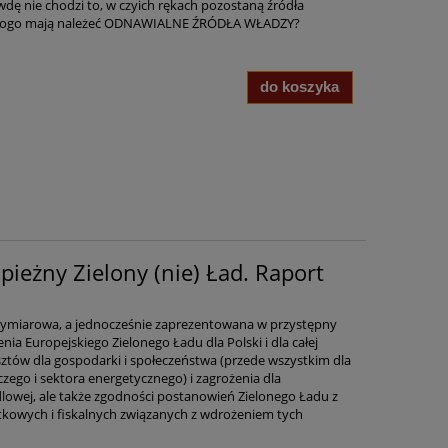
dę nie chodzi to, w czyich rękach pozostaną źródła
 do kogo mają należeć ODNAWIALNE ŹRÓDŁA WŁADZY?
do koszyka
pieżny Zielony (nie) Ład. Raport
wymiarowa, a jednocześnie zaprezentowana w przystępny
a Europejskiego Zielonego Ładu dla Polski i dla całej
sztów dla gospodarki i społeczeństwa (przede wszystkim dla
zego i sektora energetycznego) i zagrożenia dla
wej, ale także zgodności postanowień Zielonego Ładu z
kowych i fiskalnych związanych z wdrożeniem tych