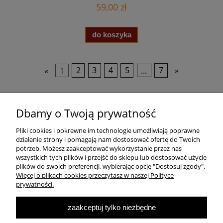
59,00 zł
do koszyka
«
1
2
3
4
5
...
7
»
Pomoc
Dbamy o Twoją prywatność
Pliki cookies i pokrewne im technologie umożliwiają poprawne
Dostawa
działanie strony i pomagają nam dostosować ofertę do Twoich
potrzeb. Możesz zaakceptować wykorzystanie przez nas
wszystkich tych plików i przejść do sklepu lub dostosować użycie
Moje konto
plików do swoich preferencji, wybierając opcję "Dostosuj zgody".
Więcej o plikach cookies przeczytasz w naszej Polityce
prywatności.
O firmie
zaakceptuj tylko niezbędne
Największa Księgarnia Internetowa Po Prawej Stronie, ulubiona księgarnia