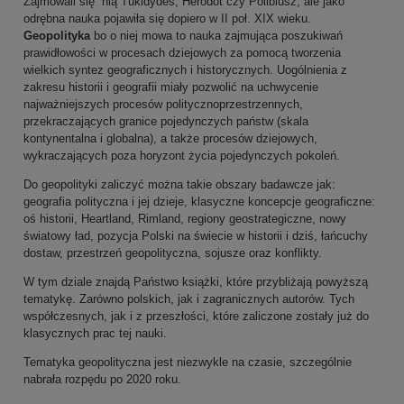
Zajmowali się nią Tukidydes, Herodot czy Polibiusz, ale jako
odrębna nauka pojawiła się dopiero w II poł. XIX wieku.
Geopolityka
bo o niej mowa to nauka zajmująca poszukiwań
prawidłowości w procesach dziejowych za pomocą tworzenia
wielkich syntez geograficznych i historycznych. Uogólnienia z
zakresu historii i geografii miały pozwolić na uchwycenie
najważniejszych procesów politycznoprzestrzennych,
przekraczających granice pojedynczych państw
(skala
kontynentalna i globalna), a także procesów dziejowych,
wykraczających poza horyzont życia pojedynczych pokoleń.
Do geopolityki zaliczyć można takie obszary badawcze jak:
geografia polityczna i jej dzieje, klasyczne koncepcje geograficzne:
oś historii, Heartland, Rimland, regiony geostrategiczne, nowy
światowy ład, pozycja Polski na świecie w historii i dziś, łańcuchy
dostaw, przestrzeń geopolityczna, sojusze oraz konflikty.
W tym dziale znajdą Państwo książki, które przybliżają powyższą
tematykę. Zarówno polskich, jak i zagranicznych autorów. Tych
współczesnych, jak i z przeszłości, które zaliczone zostały już do
klasycznych prac tej nauki.
Tematyka geopolityczna jest niezwykle na czasie, szczególnie
nabrała rozpędu po 2020 roku.