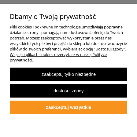
Pomoc
Dbamy o Twoją prywatność
Pliki cookies i pokrewne im technologie umożliwiają poprawne
Dostawa
działanie strony i pomagają nam dostosować ofertę do Twoich
potrzeb. Możesz zaakceptować wykorzystanie przez nas
wszystkich tych plików i przejść do sklepu lub dostosować użycie
Moje konto
plików do swoich preferencji, wybierając opcję "Dostosuj zgody".
Więcej o plikach cookies przeczytasz w naszej Polityce
prywatności.
O firmie
zaakceptuj tylko niezbędne
Największa Księgarnia Internetowa Po Prawej Stronie, ulubiona księgarnia
Warszawy 2022
dostosuj zgody
© 2007-2025
Multibook.pl
- Wszelkie prawa zastrzeżone.
Księgarnia prawicowa, prawicowe książki, katolicyzm, tradycjonalizm, patriotyzm,
ekonomia wolnorynkowa, konserwatyzm, literatura dziecięca, audiobooki, ebooki,
zaakceptuj wszystkie
koszulki patriotyczne.
Opracowanie szablonu sklepu:
fdgstudio.net
pokaż pełną wersję strony