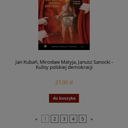
Jan Kubań, Mirosław Matyja, Janusz Sanocki -
Kulisy polskiej demokracji
27,00 zł
do koszyka
«
1
2
3
4
5
»