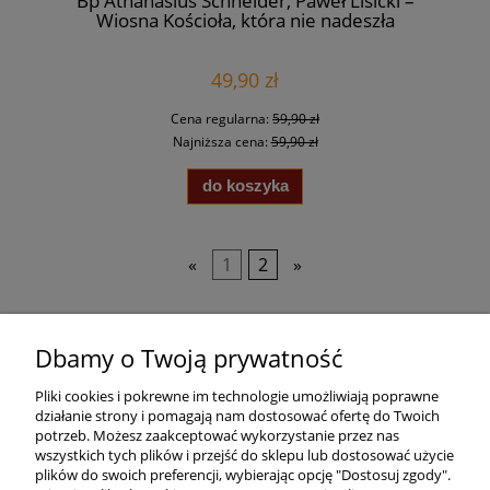
Bp Athanasius Schneider, Paweł Lisicki –
Wiosna Kościoła, która nie nadeszła
49,90 zł
Cena regularna:
59,90 zł
Najniższa cena:
59,90 zł
do koszyka
«
1
2
»
Dbamy o Twoją prywatność
Pomoc
Pliki cookies i pokrewne im technologie umożliwiają poprawne
Dostawa
działanie strony i pomagają nam dostosować ofertę do Twoich
potrzeb. Możesz zaakceptować wykorzystanie przez nas
wszystkich tych plików i przejść do sklepu lub dostosować użycie
Moje konto
plików do swoich preferencji, wybierając opcję "Dostosuj zgody".