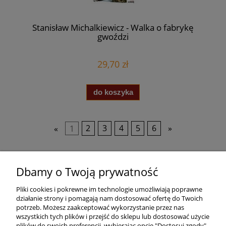
Stanisław Michalkiewicz - Walka o fabrykę
gwoździ
29,70 zł
do koszyka
«
1
2
3
4
5
6
»
Pomoc
Dbamy o Twoją prywatność
Pliki cookies i pokrewne im technologie umożliwiają poprawne
Dostawa
działanie strony i pomagają nam dostosować ofertę do Twoich
potrzeb. Możesz zaakceptować wykorzystanie przez nas
wszystkich tych plików i przejść do sklepu lub dostosować użycie
Moje konto
plików do swoich preferencji, wybierając opcję "Dostosuj zgody".