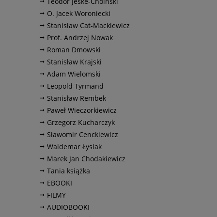
Teodor Jeske-Choiński
O. Jacek Woroniecki
Stanisław Cat-Mackiewicz
Prof. Andrzej Nowak
Roman Dmowski
Stanisław Krajski
Adam Wielomski
Leopold Tyrmand
Stanisław Rembek
Paweł Wieczorkiewicz
Grzegorz Kucharczyk
Sławomir Cenckiewicz
Waldemar Łysiak
Marek Jan Chodakiewicz
Tania książka
EBOOKI
FILMY
AUDIOBOOKI