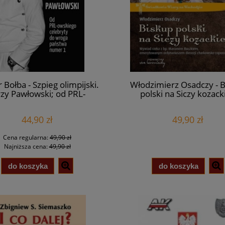
 Bołba - Szpieg olimpijski.
Włodzimierz Osadczy - 
rzy Pawłowski; od PRL-
polski na Siczy kozacki
iego celebryty do wroga
Wywiad-rzeka z bp. Mar
państwa numer 1
Buczkiem, emerytow
44,90 zł
49,90 zł
ordynariuszem diecez
charkowsko-zaporosk
Cena regularna:
49,90 zł
Najniższa cena:
49,90 zł
do koszyka
do koszyka