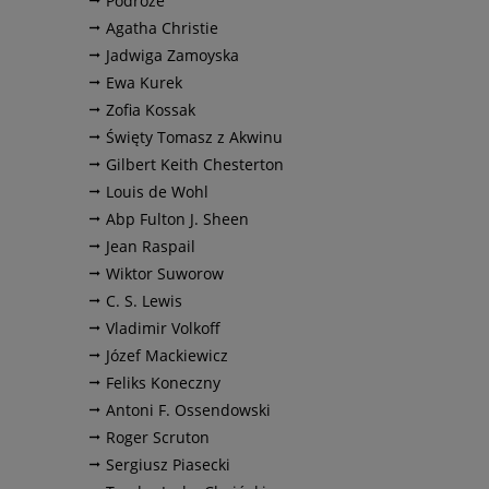
Podróże
Agatha Christie
Jadwiga Zamoyska
Ewa Kurek
Zofia Kossak
Święty Tomasz z Akwinu
Gilbert Keith Chesterton
Louis de Wohl
Abp Fulton J. Sheen
Jean Raspail
Wiktor Suworow
C. S. Lewis
Vladimir Volkoff
Józef Mackiewicz
Feliks Koneczny
Antoni F. Ossendowski
Roger Scruton
Sergiusz Piasecki