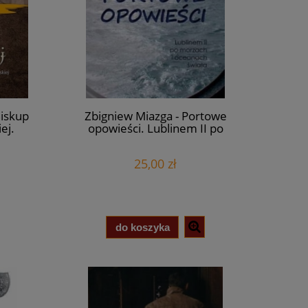
Biskup
Zbigniew Miazga - Portowe
ej.
opowieści. Lublinem II po
ianem
morzach i oceanach świata
anym
25,00 zł
ji
iej
do koszyka