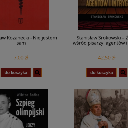
ław Kozanecki - Nie jestem
Stanisław Srokowski – 
sam
wśród pisarzy, agentów i 
7,00 zł
42,50 zł
do koszyka
do koszyka