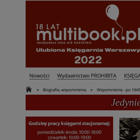
Nowości
Wydawnictwo PROHIBITA
KSIĘG
Kontakt
»
»
Biografie, wspomnienia
Wspomnienia - po 1945
Jedyni