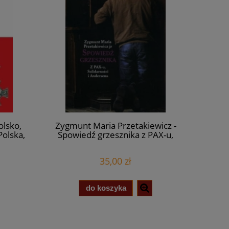
olsko,
Zygmunt Maria Przetakiewicz -
Polska,
Spowiedź grzesznika z PAX-u,
?
Solidarności i Andersena
35,00 zł
do koszyka