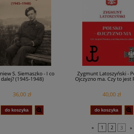
niew S. Siemaszko - I co
Zygmunt Latoszyński - P
dalej? (1945-1948)
Ojczyzno ma. Czy to jest 
o którą walczyliśmy
36,00 zł
40,00 zł
do koszyka
do koszyka
«
1
2
3
»