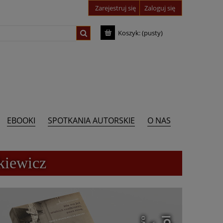
Zarejestruj się
Zaloguj się
Koszyk:
(pusty)
EBOOKI
SPOTKANIA AUTORSKIE
O NAS
kiewicz