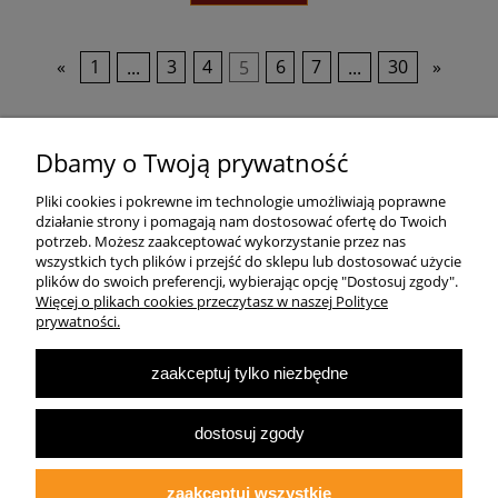
«
1
...
3
4
5
6
7
...
30
»
Pomoc
Dbamy o Twoją prywatność
Pliki cookies i pokrewne im technologie umożliwiają poprawne
Dostawa
działanie strony i pomagają nam dostosować ofertę do Twoich
potrzeb. Możesz zaakceptować wykorzystanie przez nas
wszystkich tych plików i przejść do sklepu lub dostosować użycie
Moje konto
plików do swoich preferencji, wybierając opcję "Dostosuj zgody".
Więcej o plikach cookies przeczytasz w naszej Polityce
prywatności.
O firmie
zaakceptuj tylko niezbędne
Największa Księgarnia Internetowa Po Prawej Stronie, ulubiona księgarnia
Warszawy 2022
dostosuj zgody
© 2007-2025
Multibook.pl
- Wszelkie prawa zastrzeżone.
Księgarnia prawicowa, prawicowe książki, katolicyzm, tradycjonalizm, patriotyzm,
ekonomia wolnorynkowa, konserwatyzm, literatura dziecięca, audiobooki, ebooki,
zaakceptuj wszystkie