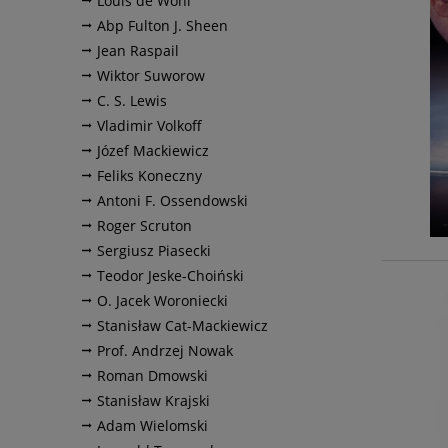
Louis de Wohl
Abp Fulton J. Sheen
Jean Raspail
Wiktor Suworow
C. S. Lewis
Vladimir Volkoff
Józef Mackiewicz
Feliks Koneczny
Antoni F. Ossendowski
Roger Scruton
Sergiusz Piasecki
Teodor Jeske-Choiński
O. Jacek Woroniecki
Stanisław Cat-Mackiewicz
Prof. Andrzej Nowak
Roman Dmowski
Stanisław Krajski
Adam Wielomski