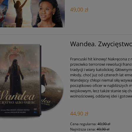
49,00 zł
Wandea. Zwycięstwo
Francuski hit kinowy! Nakręcona 
przeciwko terrorowi rewolucji fran
tradycji i wiary katolickiej. Główn
młody, choć już od czterech lat em
Wandejscy chłopi niemal siłą wzyw
początkowo oficer w najbliższych m
wojskowym, lecz także stanie się 
wolnościowej, oddanej idei i gotow
44,90 zł
Cena regularna:
49,90 zł
Najniższa cena:
49,90 zł