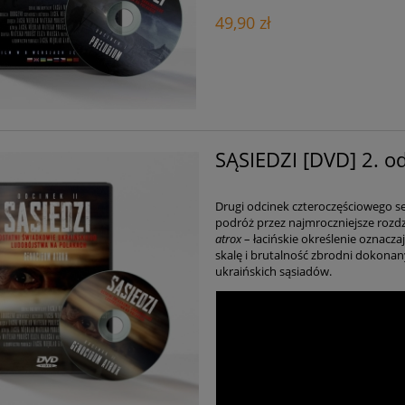
49,90 zł
SĄSIEDZI [DVD] 2. o
Drugi odcinek czteroczęściowego s
podróż przez najmroczniejsze rozdzia
atrox
– łacińskie określenie oznacza
skalę i brutalność zbrodni dokonan
ukraińskich sąsiadów.