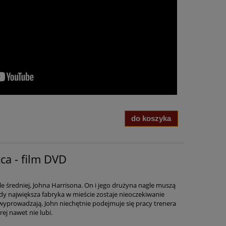
do koszyka
ca - film DVD
e średniej, Johna Harrisona. On i jego drużyna nagle muszą
gdy największa fabryka w mieście zostaje nieoczekiwanie
wyprowadzają, John niechętnie podejmuje się pracy trenera
ej nawet nie lubi.