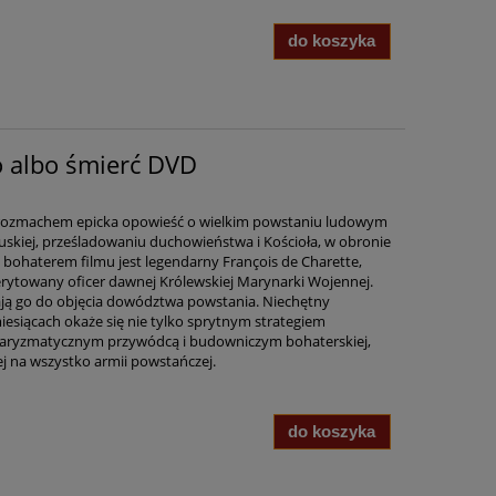
do koszyka
 albo śmierć DVD
z rozmachem epicka opowieść o wielkim powstaniu ludowym
cuskiej, prześladowaniu duchowieństwa i Kościoła, w obronie
ym bohaterem filmu jest legendarny François de Charette,
erytowany oficer dawnej Królewskiej Marynarki Wojennej.
ają go do objęcia dowództwa powstania. Niechętny
iesiącach okaże się nie tylko sprytnym strategiem
charyzmatycznym przywódcą i budowniczym bohaterskiej,
ej na wszystko armii powstańczej.
do koszyka