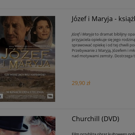
Józef i Maryja - ksią
Józef i Maryja
to dramat biblijny opa
przyjaciela opiekuje się jego rodzin
sprawować opiekę i od tej chwili pom
Przebywanie z Maryją, Józefem i mł
nad motywami zemsty. Dostrzega też 
29,90 zł
Churchill (DVD)
Film przybliża obraz kultowego p