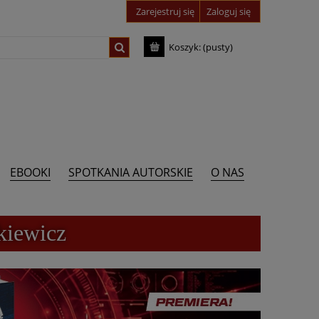
Zarejestruj się
Zaloguj się
Koszyk:
(pusty)
EBOOKI
SPOTKANIA AUTORSKIE
O NAS
kiewicz