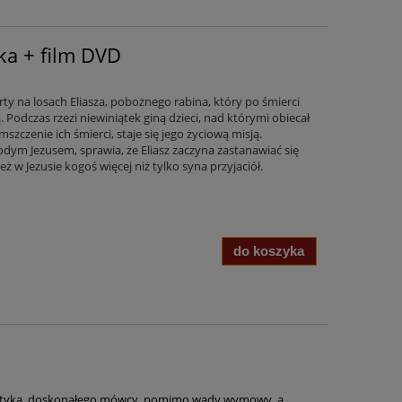
żka + film DVD
rty na losach Eliasza, pobożnego rabina, który po śmierci
ą. Podczas rzezi niewiniątek giną dzieci, nad którymi obiecał
szczenie ich śmierci, staje się jego życiową misją.
odym Jezusem, sprawia, że Eliasz zaczyna zastanawiać się
w Jezusie kogoś więcej niż tylko syna przyjaciół.
do koszyka
olityka, doskonałego mówcy, pomimo wady wymowy, a