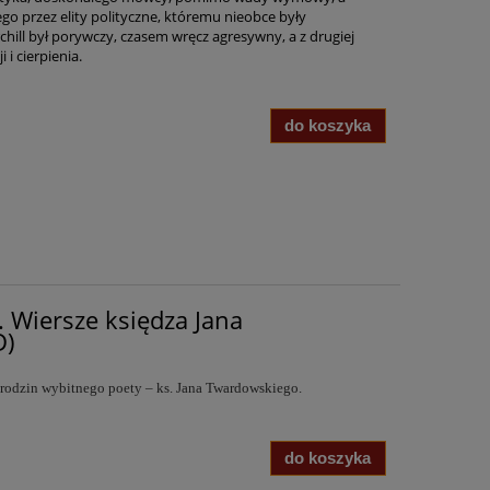
o przez elity polityczne, któremu nieobce były
hill był porywczy, czasem wręcz agresywny, a z drugiej
 i cierpienia.
do koszyka
 Wiersze księdza Jana
D)
 urodzin wybitnego poety – ks. Jana Twardowskiego.
do koszyka