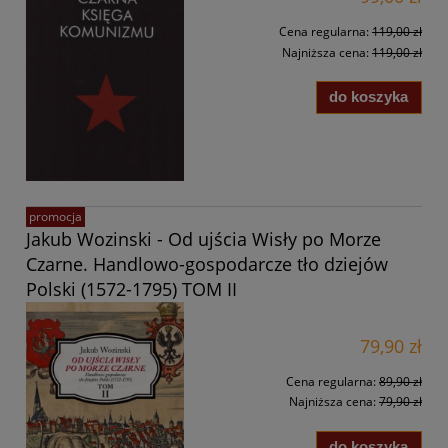
Cena regularna:
119,00 zł
Najniższa cena:
119,00 zł
do koszyka
promocja
Jakub Wozinski - Od ujścia Wisły po Morze
Czarne. Handlowo-gospodarcze tło dziejów
Polski (1572-1795) TOM II
79,90 zł
Cena regularna:
89,90 zł
Najniższa cena:
79,90 zł
do koszyka