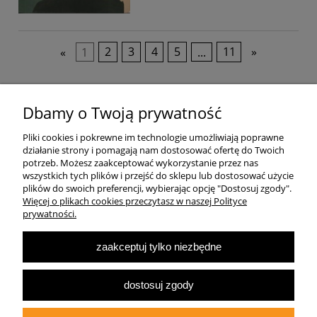
«
1
2
3
4
5
...
11
»
Pomoc
Dbamy o Twoją prywatność
Pliki cookies i pokrewne im technologie umożliwiają poprawne
Dostawa
działanie strony i pomagają nam dostosować ofertę do Twoich
potrzeb. Możesz zaakceptować wykorzystanie przez nas
wszystkich tych plików i przejść do sklepu lub dostosować użycie
Moje konto
plików do swoich preferencji, wybierając opcję "Dostosuj zgody".
Więcej o plikach cookies przeczytasz w naszej Polityce
prywatności.
O firmie
zaakceptuj tylko niezbędne
Największa Księgarnia Internetowa Po Prawej Stronie, ulubiona księgarnia
Warszawy 2022
dostosuj zgody
© 2007-2025
Multibook.pl
- Wszelkie prawa zastrzeżone.
Księgarnia prawicowa, prawicowe książki, katolicyzm, tradycjonalizm, patriotyzm,
ekonomia wolnorynkowa, konserwatyzm, literatura dziecięca, audiobooki, ebooki,