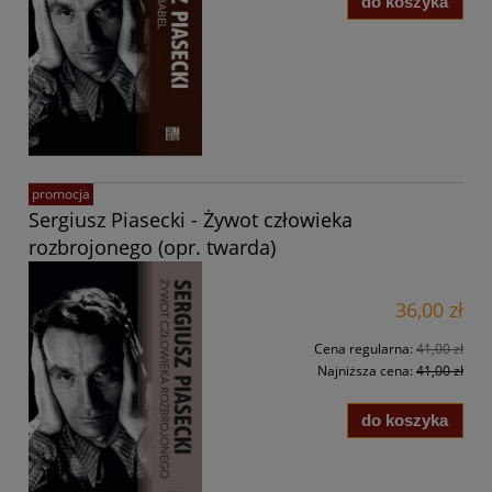
do koszyka
promocja
Sergiusz Piasecki - Żywot człowieka
rozbrojonego (opr. twarda)
36,00 zł
Cena regularna:
41,00 zł
Najniższa cena:
41,00 zł
do koszyka