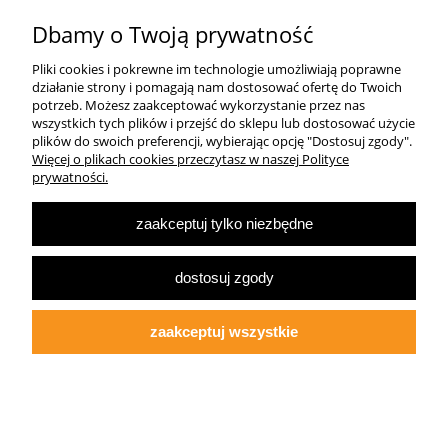
Dbamy o Twoją prywatność
Pomoc
Pliki cookies i pokrewne im technologie umożliwiają poprawne
Dostawa
działanie strony i pomagają nam dostosować ofertę do Twoich
potrzeb. Możesz zaakceptować wykorzystanie przez nas
wszystkich tych plików i przejść do sklepu lub dostosować użycie
Moje konto
plików do swoich preferencji, wybierając opcję "Dostosuj zgody".
Więcej o plikach cookies przeczytasz w naszej Polityce
prywatności.
O firmie
zaakceptuj tylko niezbędne
Największa Księgarnia Internetowa Po Prawej Stronie, ulubiona księgarnia
Warszawy 2022
dostosuj zgody
© 2007-2025
Multibook.pl
- Wszelkie prawa zastrzeżone.
Księgarnia prawicowa, prawicowe książki, katolicyzm, tradycjonalizm, patriotyzm,
ekonomia wolnorynkowa, konserwatyzm, literatura dziecięca, audiobooki, ebooki,
zaakceptuj wszystkie
koszulki patriotyczne.
Opracowanie szablonu sklepu:
fdgstudio.net
pokaż pełną wersję strony
Sklep internetowy Shoper.pl