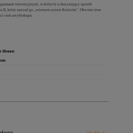
rogramami telewizyjnymi, w których w fascynujący sposób
ła II, który nazwał go „wiernym synem Kościoła”. Obecnie trwa
ci cnót arcybiskupa.
n Sheen
 mm
odego