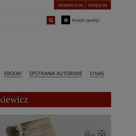
Zarejestruj się
Zaloguj się
Koszyk:
(pusty)
EBOOKI
SPOTKANIA AUTORSKIE
O NAS
kiewicz