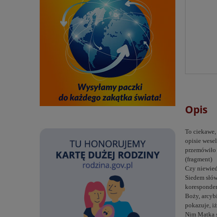
Opis
To ciekawe,
opisie wesel
przemówiło 
(fragment)
Czy niewied
Siedem słów
koresponden
Boży, arcyb
pokazuje, i
Nim Matka s