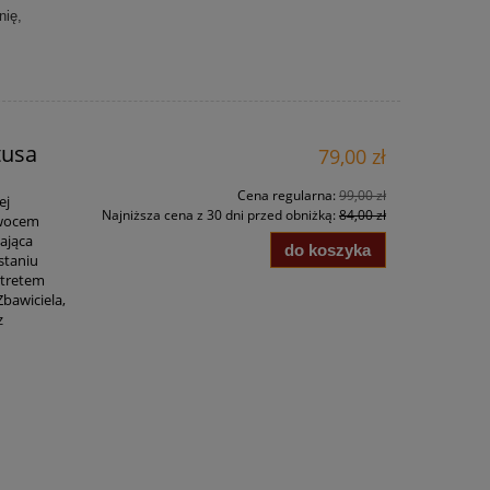
nię,
tusa
79,00 zł
Cena regularna:
99,00 zł
ej
Najniższa cena z 30 dni przed obniżką:
84,00 zł
owocem
zająca
do koszyka
staniu
rtretem
Zbawiciela,
z