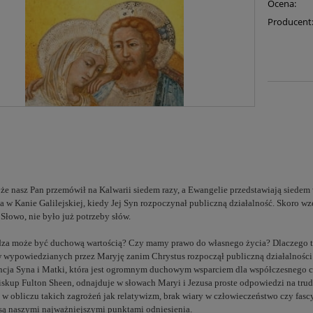
Ocena:
Producent
 że nasz Pan przemówił na Kalwarii siedem razy, a Ewangelie przedstawiają sied
a w Kanie Galilejskiej, kiedy Jej Syn rozpoczynał publiczną działalność. Skoro wze
Słowo, nie było już potrzeby słów.
za może być duchową wartością? Czy mamy prawo do własnego życia? Dlaczego ta
 wypowiedzianych przez Maryję zanim Chrystus rozpoczął publiczną działalności i
cja Syna i Matki, która jest ogromnym duchowym wsparciem dla współczesnego cz
iskup Fulton Sheen, odnajduje w słowach Maryi i Jezusa proste odpowiedzi na tru
ż w obliczu takich zagrożeń jak relatywizm, brak wiary w człowieczeństwo czy fasc
ą naszymi najważniejszymi punktami odniesienia.