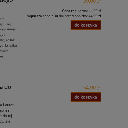
39,00 zł
Cena regularna:
44,90 zł
Najniższa cena z 30 dni przed obniżką:
44,90 zł
a to
ą duszę.
do koszyka
wyjaśniając
dy i
ię, że tak
go, książka
chwałą
em.
ga do
54,90 zł
do koszyka
 i autor
giem i
e do tej
dy, złe