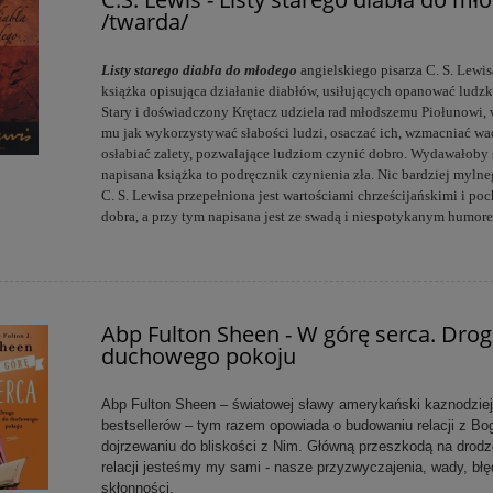
/twarda/
Listy starego diabła do młodego
angielskiego pisarza C. S. Lewis
książka opisująca działanie diabłów, usiłujących opanować ludzk
Stary i doświadczony Krętacz udziela rad młodszemu Piołunowi, 
mu jak wykorzystywać słabości ludzi, osaczać ich, wzmacniać wa
osłabiać zalety, pozwalające ludziom czynić dobro. Wydawałoby s
napisana książka to podręcznik czynienia zła. Nic bardziej mylne
C. S. Lewisa przepełniona jest wartościami chrześcijańskimi i po
dobra, a przy tym napisana jest ze swadą i niespotykanym humor
Abp Fulton Sheen - W górę serca. Dro
duchowego pokoju
Abp Fulton Sheen – światowej sławy amerykański kaznodzieja
bestsellerów – tym razem opowiada o budowaniu relacji z Bo
dojrzewaniu do bliskości z Nim. Główną przeszkodą na drodz
relacji jesteśmy my sami - nasze przyzwyczajenia, wady, błę
skłonności.