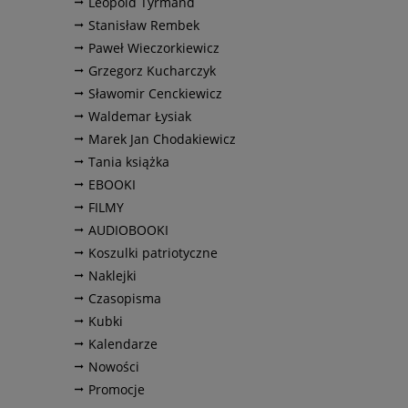
Leopold Tyrmand
Stanisław Rembek
Paweł Wieczorkiewicz
Grzegorz Kucharczyk
Sławomir Cenckiewicz
Waldemar Łysiak
Marek Jan Chodakiewicz
Tania książka
EBOOKI
FILMY
AUDIOBOOKI
Koszulki patriotyczne
Naklejki
Czasopisma
Kubki
Kalendarze
Nowości
Promocje