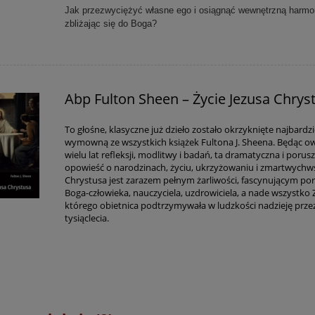
Jak przezwyciężyć własne ego i osiągnąć wewnętrzną harmo
zbliżając się do Boga?
Abp Fulton Sheen – Życie Jezusa Chrys
To głośne, klasyczne już dzieło zostało okrzyknięte najbardzi
wymowną ze wszystkich książek Fultona J. Sheena. Będąc 
wielu lat refleksji, modlitwy i badań, ta dramatyczna i porus
opowieść o narodzinach, życiu, ukrzyżowaniu i zmartwychw
Chrystusa jest zarazem pełnym żarliwości, fascynującym po
Boga-człowieka, nauczyciela, uzdrowiciela, a nade wszystko 
którego obietnica podtrzymywała w ludzkości nadzieję prze
tysiąclecia.