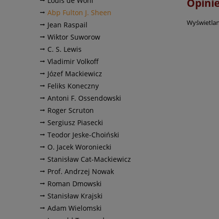
Louis de Wohl
Opinie
Abp Fulton J. Sheen
Wyświetlan
Jean Raspail
Wiktor Suworow
C. S. Lewis
Vladimir Volkoff
Józef Mackiewicz
Feliks Koneczny
Antoni F. Ossendowski
Roger Scruton
Sergiusz Piasecki
Teodor Jeske-Choiński
O. Jacek Woroniecki
Stanisław Cat-Mackiewicz
Prof. Andrzej Nowak
Roman Dmowski
Stanisław Krajski
Adam Wielomski