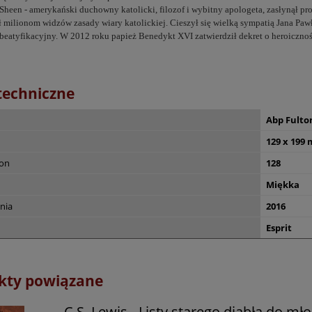
Sheen - amerykański duchowny katolicki, filozof i wybitny apologeta, zasłynął p
ł milionom widzów zasady wiary katolickiej. Cieszył się wielką sympatią Jana Paw
 beatyfikacyjny. W 2012 roku papież Benedykt XVI zatwierdził dekret o heroicznoś
techniczne
Abp Fulto
129 x 199
ron
128
Miękka
nia
2016
Esprit
kty powiązane
C.S. Lewis - Listy starego diabła do mł