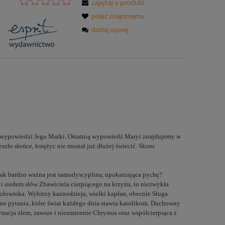
zapytaj o produkt
:
poleć znajomemu
dodaj opinię
em wypowiedzi Jego Matki. Ostatnią wypowiedź Maryi znajdujemy w
szło słońce, księżyc nie musiał już dłużej świecić. Skoro
k bardzo ważna jest samodyscyplina, upokarzająca pychę?
 siedem słów Zbawiciela cierpiącego na krzyżu, to niezwykła
łowieka. Wybitny kaznodzieja, wielki kapłan, obecnie Sługa
dne pytania, które świat każdego dnia stawia katolikom. Duchowny
ynacja złem, zawsze i niezmiennie Chrystus oraz współcierpiąca z