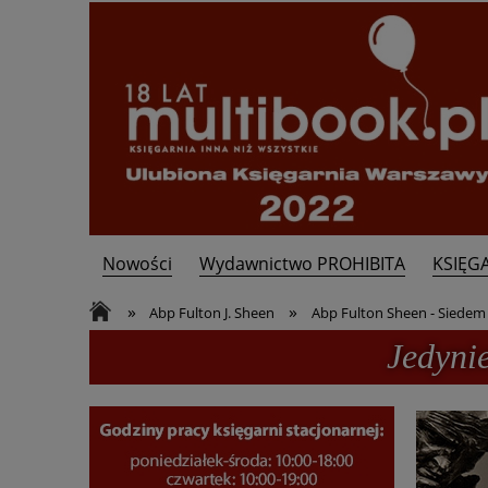
Nowości
Wydawnictwo PROHIBITA
KSIĘG
Kontakt
»
»
Abp Fulton J. Sheen
Abp Fulton Sheen - Siedem 
Jedyni