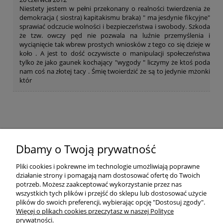
Niestety jestem w pełni przekonany o realności twierdzenia że
demokracja ( siostra) kapitakismu braka) " ma jesdynie fikcyjne"
sprawiać odczucie wolności i bezpieczeństwa i swobody. Szkoda
że tzw. owczy pęd nie pozwala na luźnie przemyślenia i
wyciąnięcie tak wbrew prostych wniosków z tego co się dzieje w
koło . A jest to dość oczywiscte o manipulacji społeczeństwa
tylko że jako gaunek kochający "wygody " liczymy że ktoś poda
nam coś na złotej tacy . Śmię twoierdzić że są to jedynie mżonki
któr
Pomoc
Dbamy o Twoją prywatność
Pliki cookies i pokrewne im technologie umożliwiają poprawne
Dostawa
działanie strony i pomagają nam dostosować ofertę do Twoich
potrzeb. Możesz zaakceptować wykorzystanie przez nas
wszystkich tych plików i przejść do sklepu lub dostosować użycie
Moje konto
plików do swoich preferencji, wybierając opcję "Dostosuj zgody".
Więcej o plikach cookies przeczytasz w naszej Polityce
prywatności.
O firmie