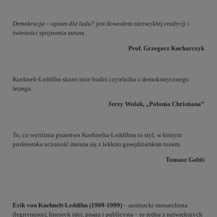
Demokracja – opium dla ludu?
jest dowodem niezwykłej erudycji i
świeżości spojrzenia autora.
Prof. Grzegorz Kucharczyk
Kuehnelt-Leddihn skutecznie budzi czytelnika z demokratycznego
letargu.
Jerzy Wolak, „Polonia Christiana”
To, co wyróżnia pisarstwo Kuehnelta-Leddihna to styl, w którym
profesorska uczoność miesza się z lekkim gawędziarskim tonem.
Tomasz Gabiś
Erik von Kuehnelt-Leddihn (1909-1999)
– austriacki monarchista
(legitymista), historyk idei, pisarz i publicysta – to jedna z największych