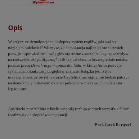
Opis
Wierzysz, że demokracja to najlepszy system rządów, jaki stał się
udziałem ludzkości? Wierzysz, że demokracja najlepiej broni twoich
praw, jest sprawiedliwa, twój głos ma realne znaczenie, a ty masz wpływ
na rzeczywistość polityczną? Jeśli tak uważasz to bezwzględnie musisz
poznać pracę
Demokracja – opium dla ludu,
w której Autor poddaje
system demokratyczny dogłębnej analizie. Książka jest o tyle
niebezpieczna, że po jej lekturze Czytelnik już nigdy nie będzie patrzył
na demokrację łaskawym okiem i pokładał w niej swoich nadziei na
lepsze jutro.
Austriacki mistrz pióra z bezlitosną siłą rozbija w proch wszystkie fałsze
i sofizmaty apologetów demokracji.
Prof. Jacek Bartyzel