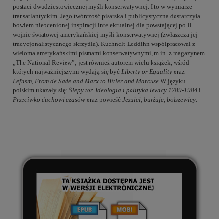
postaci dwudziestowiecznej myśli konserwatywnej. I to w wymiarze
transatlantyckim. Jego twórczość pisarska i publicystyczna dostarczyła
bowiem nieocenionej inspiracji intelektualnej dla powstającej po II
wojnie światowej amerykańskiej myśli konserwatywnej (zwłaszcza jej
tradycjonalistycznego skrzydła). Kuehnelt-Leddihn współpracował z
wieloma amerykańskimi pismami konserwatywnymi, m.in. z magazynem
„The National Review”; jest również autorem wielu książek, wśród
których najważniejszymi wydają się być
Liberty or Equality
oraz
Leftism, From de Sade and Marx to Hitler and Marcuse
.W języku
polskim ukazały się:
Ślepy tor.
Ideologia i polityka lewicy 1789-1984
i
Przeciwko duchowi czasów
oraz powieść
Jezuici, burżuje, bolszewicy
.