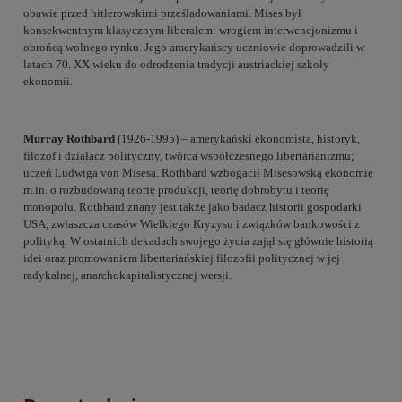
obawie przed hitlerowskimi prześladowaniami. Mises był
konsekwentnym klasycznym liberałem: wrogiem interwencjonizmu i
obrońcą wolnego rynku. Jego amerykańscy uczniowie doprowadzili w
latach 70. XX wieku do odrodzenia tradycji austriackiej szkoły
ekonomii.
Murray Rothbard
(1926-1995) – amerykański ekonomista, historyk,
filozof i działacz polityczny, twórca współczesnego libertarianizmu;
uczeń Ludwiga von Misesa. Rothbard wzbogacił Misesowską ekonomię
m.in. o rozbudowaną teorię produkcji, teorię dobrobytu i teorię
monopolu. Rothbard znany jest także jako badacz historii gospodarki
USA, zwłaszcza czasów Wielkiego Kryzysu i związków bankowości z
polityką. W ostatnich dekadach swojego życia zajął się głównie historią
idei oraz promowaniem libertariańskiej filozofii politycznej w jej
radykalnej, anarchokapitalistycznej wersji.