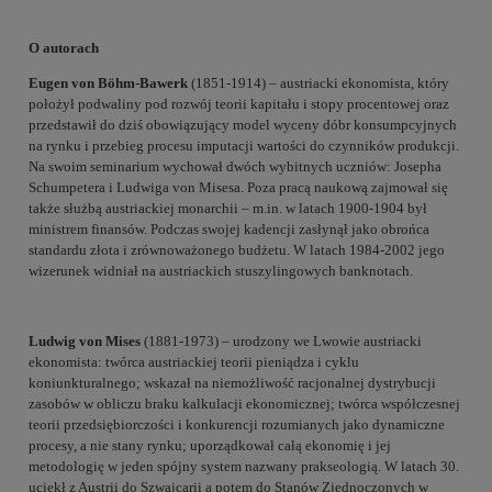
O autorach
Eugen von Böhm-Bawerk
(1851-1914) – austriacki ekonomista, który
położył podwaliny pod rozwój teorii kapitału i stopy procentowej oraz
przedstawił do dziś obowiązujący model wyceny dóbr konsumpcyjnych
na rynku i przebieg procesu imputacji wartości do czynników produkcji.
Na swoim seminarium wychował dwóch wybitnych uczniów: Josepha
Schumpetera i Ludwiga von Misesa. Poza pracą naukową zajmował się
także służbą austriackiej monarchii – m.in. w latach 1900-1904 był
ministrem finansów. Podczas swojej kadencji zasłynął jako obrońca
standardu złota i zrównoważonego budżetu. W latach 1984-2002 jego
wizerunek widniał na austriackich stuszylingowych banknotach.
Ludwig von Mises
(1881-1973) – urodzony we Lwowie austriacki
ekonomista: twórca austriackiej teorii pieniądza i cyklu
koniunkturalnego; wskazał na niemożliwość racjonalnej dystrybucji
zasobów w obliczu braku kalkulacji ekonomicznej; twórca współczesnej
teorii przedsiębiorczości i konkurencji rozumianych jako dynamiczne
procesy, a nie stany rynku; uporządkował całą ekonomię i jej
metodologię w jeden spójny system nazwany prakseologią. W latach 30.
uciekł z Austrii do Szwajcarii a potem do Stanów Zjednoczonych w