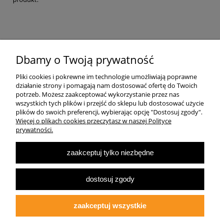
Pomoc
Dbamy o Twoją prywatność
Pliki cookies i pokrewne im technologie umożliwiają poprawne
Dostawa
działanie strony i pomagają nam dostosować ofertę do Twoich
potrzeb. Możesz zaakceptować wykorzystanie przez nas
wszystkich tych plików i przejść do sklepu lub dostosować użycie
Moje konto
plików do swoich preferencji, wybierając opcję "Dostosuj zgody".
Więcej o plikach cookies przeczytasz w naszej Polityce
prywatności.
O firmie
zaakceptuj tylko niezbędne
Największa Księgarnia Internetowa Po Prawej Stronie, ulubiona księgarnia
Warszawy 2022
dostosuj zgody
© 2007-2025
Multibook.pl
- Wszelkie prawa zastrzeżone.
Księgarnia prawicowa, prawicowe książki, katolicyzm, tradycjonalizm, patriotyzm,
ekonomia wolnorynkowa, konserwatyzm, literatura dziecięca, audiobooki, ebooki,
zaakceptuj wszystkie
koszulki patriotyczne.
Opracowanie szablonu sklepu:
fdgstudio.net