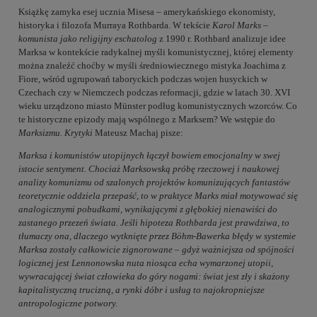
Książkę zamyka esej ucznia Misesa – amerykańskiego ekonomisty,
historyka i filozofa Murraya Rothbarda. W tekście
Karol Marks –
komunista jako religijny eschatolog
z 1990 r. Rothbard analizuje idee
Marksa w kontekście radykalnej myśli komunistycznej, której elementy
można znaleźć choćby w myśli średniowiecznego mistyka Joachima z
Fiore, wśród ugrupowań taboryckich podczas wojen husyckich w
Czechach czy w Niemczech podczas reformacji, gdzie w latach 30. XVI
wieku urządzono miasto Münster podług komunistycznych wzorców. Co
te historyczne epizody mają wspólnego z Marksem? We wstępie do
Marksizmu. Krytyki
Mateusz Machaj pisze:
Marksa i komunistów utopijnych łączył bowiem emocjonalny w swej
istocie sentyment. Chociaż Marksowską próbę rzeczowej i naukowej
analizy komunizmu od szalonych projektów komunizujących fantastów
teoretycznie oddziela przepaść, to w praktyce Marks miał motywować się
analogicznymi pobudkami, wynikającymi z głębokiej nienawiści do
zastanego przezeń świata. Jeśli hipoteza Rothbarda jest prawdziwa, to
tłumaczy ona, dlaczego wytknięte przez Böhm-Bawerka błędy w systemie
Marksa zostały całkowicie zignorowane – gdyż ważniejsza od spójności
logicznej jest Lennonowska nuta niosąca echa wymarzonej utopii,
wywracającej świat człowieka do góry nogami: świat jest zły i skażony
kapitalistyczną trucizną, a rynki dóbr i usług to najokropniejsze
antropologiczne potwory.