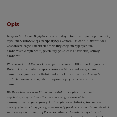
Opis
Książka
Marksizm. Krytyka
zbiera w jednym tomie interpretację i krytykę
myśli marksistowskiej z perspektywy ekonomii, filozofii i historii idei.
Zasadniczą część książki stanowią trzy eseje nieżyjących już
ekonomistów reprezentujących trzy pokolenia austriackiej szkoły
ekonomii.
W tekście
Karol Marks i koniec jego systemu
z 1896 roku Eugen von
Böhm-Bawerk analizuje sprzeczności w Marksowskim systemie
ekonomicznym. Leszek Kołakowski tak komentował w
Głównych
nurtach marksizmu
ten jeden z najważniejszych esejów w historii
ekonomii:
Wedle Böhm-Bawerka Marks nie podał ani empirycznych, ani
psychologicznych dowodów na rzecz tezy, iż wartość jest
ukonstytuowana przez pracę. […] Po pierwsze, [Marks] bierze pod
uwagę tylko produkty pracy, podczas gdy produkty natury (m.in. ziemia)
są także wymieniane. […] Po wtóre, Marks abstrahuje zupełnie od