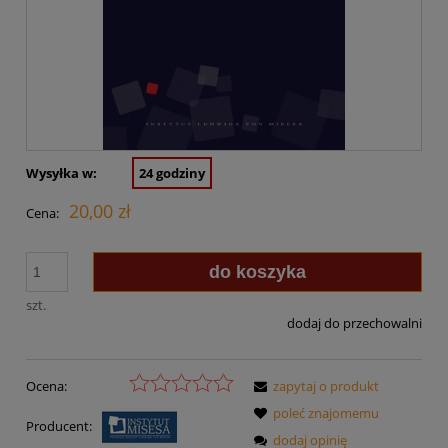
Wysyłka w:
24 godziny
20,00 zł
Cena:
do koszyka
szt.
dodaj do przechowalni
Ocena:
zapytaj o produkt
poleć znajomemu
Producent:
dodaj opinię