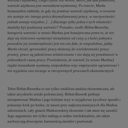
wartości użytkowej, czego czynić nie wolno, skoro, jak sam podkreśla,
wartość użytkowa jest warunkiem wymiennej. Po trzecie, Marks
bezzasadnie zakłada, że gdy się pominie wartość użytkową, w towarze
nie zostaje nic innego prócz skrystalizowanej pracy; w rzeczywistości
jednak zostaje niejedno, […] dlaczego tylko jedna z tych własności
miałaby być podstawą wartości? Ponadto, wedle Böhm-Bawerka,
kategoria wartości w sensie Marksa jest bezużyteczna przez to, że nie
daje się ilościowo wymierzyć niezależnie od ceny, a z kolei jednym z
powodów jej niemierzalności jest ten oto fakt, że niepodobna, jakby
Marks chciał, sprowadzić pracy złożonej do wielokrotności pracy
prostej; prace są jakościowo zróżnicowane i nie dają się przedstawić w
jednostkach czasu pracy. Powiedzenia, że wartość [w sensie Marksa]
rządzi stosunkami wymiany, niepodobna więc empirycznie ugruntować i
nie wyjaśnia ono niczego w rzeczywistych procesach ekonomicznych.
Tekst Böhm-Bawerka to nie tylko wnikliwa analiza ekonomiczna, ale
także arcydzieło sztuki polemicznej. Böhm-Bawerk próbuje
interpretować Marksa i jego kolejne tezy w wyjątkowo życzliwy sposób i
pokazuje krok po kroku, że nawet przy najkorzystniejszych dla Marksa
założeniach, cały gmach Marksowskiej ekonomii i tak musi się zawalić.
Jego argumenty nie tylko trafiają w sedno intelektualnie, ale także
zachwycają dowcipem, barwnością metafor i porównań.