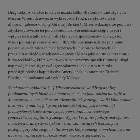
Drugi tekst w książce to dzieło ucznia Böhm-Bawerka – Ludwiga von
Misesa. W serii dziewięciu wykładów z 1952 r. zatytułowanych
Marksizm zdemaskowany. Od iluzji do klęski
Mises wskazuje, że pomimo
zdyskredytowania na polu ekonomicznym marksizm ciągle wraca i
wpływa na kształtowanie polityki i życie społeczeństw. Dlatego też
Mises próbuje przeanalizować i skrytykować marksizm na poziomie
podstawowych założeń metafizycznych i historiozoficznych. Po
przeglądzie błędów Marksowskiej teorii Mises jako odtrutkę prezentuje
kilka wykładów, które w niezwykle syntetyczny sposób tłumaczą, skąd
naprawdę bierze się rozwój gospodarczy i jaka jest w nim rola
przedsiębiorców i kapitalistów. Amerykański ekonomista Richard
Ebeling tak podsumował wykłady Misesa:
Słuchaczom wykładów […] Mises przedstawił wnikliwą analizę
fundamentalnych błędów i nieporozumień, na jakie można natrafić w
Marksowskich teoriach materializmu dialektycznego i walki klas, a także
historyczną analizę faktycznych korzyści płynących z rewolucji
przemysłowej, która towarzyszyła powstaniu nowoczesnego
społeczeństwa kapitalistycznego. Wyjaśnił również funkcję oszczędności,
inwestycji oraz systemu zysków i strat, stanowiących lokomotywę
postępu gospodarczego i kulturowego, który pomógł w wyeliminowaniu
ubóstwa trapiącego ludzkość przez większość jej dziejów.