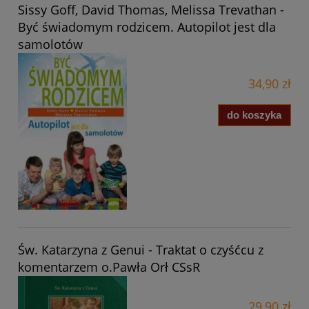
Sissy Goff, David Thomas, Melissa Trevathan -
Być świadomym rodzicem. Autopilot jest dla
samolotów
34,90 zł
do koszyka
Św. Katarzyna z Genui - Traktat o czyśćcu z
komentarzem o.Pawła Orł CSsR
29,90 zł