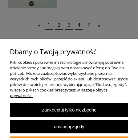
«
1
2
3
4
5
»
Pomoc
Dbamy o Twoją prywatność
Pliki cookies i pokrewne im technologie umożliwiają poprawne
Dostawa
działanie strony i pomagają nam dostosować ofertę do Twoich
potrzeb. Możesz zaakceptować wykorzystanie przez nas
wszystkich tych plików i przejść do sklepu lub dostosować użycie
Moje konto
plików do swoich preferencji, wybierając opcję "Dostosuj zgody".
Więcej o plikach cookies przeczytasz w naszej Polityce
prywatności.
O firmie
zaakceptuj tylko niezbędne
Największa Księgarnia Internetowa Po Prawej Stronie, ulubiona księgarnia
Warszawy 2022
dostosuj zgody
© 2007-2025
Multibook.pl
- Wszelkie prawa zastrzeżone.
Księgarnia prawicowa, prawicowe książki, katolicyzm, tradycjonalizm, patriotyzm,