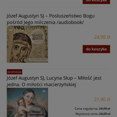
Józef Augustyn SJ – Posłuszeństwo Bogu
pośród Jego milczenia /audiobook/
24,90 zł
do koszyka
promocja
Józef Augustyn SJ, Lucyna Słup – Miłość jest
jedna. O miłości macierzyńskiej
21,90 zł
Cena regularna:
24,90 zł
Najniższa cena:
24,90 zł