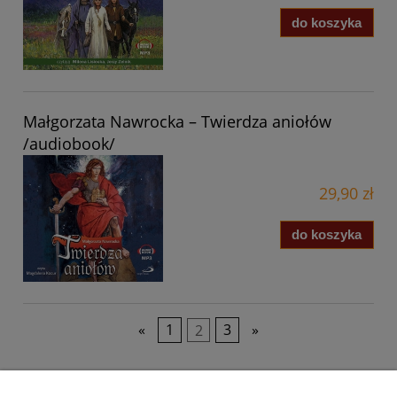
do koszyka
Małgorzata Nawrocka – Twierdza aniołów
/audiobook/
29,90 zł
do koszyka
«
1
2
3
»