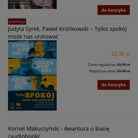
do koszyka
promocja
Judyta Syrek, Paweł Królikowski – Tylko spokój
może nas uratować
32,90 zł
Cena regularna:
39,90 zł
Najniższa cena:
39,90 zł
do koszyka
Kornel Makuszyński - Awantura o Basię
/audiobook/