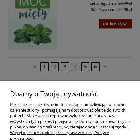
Cena regularna:
29,90 zł
Najniższa cena:
29,90 zł
do koszyka
«
1
2
3
4
5
6
»
Pomoc
Dbamy o Twoją prywatność
Pliki cookies i pokrewne im technologie umożliwiają poprawne
Dostawa
działanie strony i pomagają nam dostosować ofertę do Twoich
potrzeb. Możesz zaakceptować wykorzystanie przez nas
wszystkich tych plików i przejść do sklepu lub dostosować użycie
Moje konto
plików do swoich preferencji, wybierając opcję "Dostosuj zgody".
Więcej o plikach cookies przeczytasz w naszej Polityce
prywatności.
O firmie