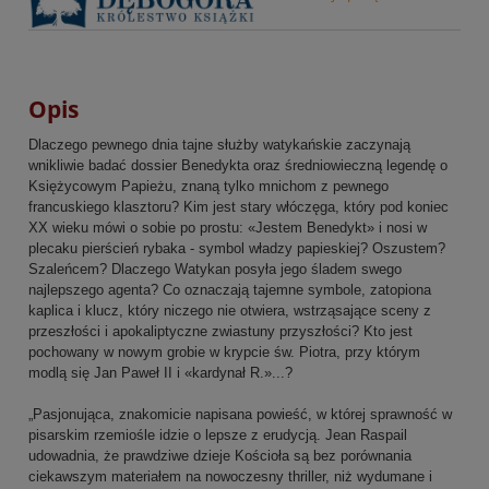
Opis
Dlaczego pewnego dnia tajne służby watykańskie zaczynają
wnikliwie badać dossier Benedykta oraz średniowieczną legendę o
Księżycowym Papieżu, znaną tylko mnichom z pewnego
francuskiego klasztoru? Kim jest stary włóczęga, który pod koniec
XX wieku mówi o sobie po prostu: «Jestem Benedykt» i nosi w
plecaku pierścień rybaka - symbol władzy papieskiej? Oszustem?
Szaleńcem? Dlaczego Watykan posyła jego śladem swego
najlepszego agenta? Co oznaczają tajemne symbole, zatopiona
kaplica i klucz, który niczego nie otwiera, wstrząsające sceny z
przeszłości i apokaliptyczne zwiastuny przyszłości? Kto jest
pochowany w nowym grobie w krypcie św. Piotra, przy którym
modlą się Jan Paweł II i «kardynał R.»...?
„Pasjonująca, znakomicie napisana powieść, w której sprawność w
pisarskim rzemiośle idzie o lepsze z erudycją. Jean Raspail
udowadnia, że prawdziwe dzieje Kościoła są bez porównania
ciekawszym materiałem na nowoczesny thriller, niż wydumane i