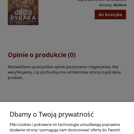
obniżką:
49,90 zł
do koszyka
Opinie o produkcie (0)
Wyświetlane są wszystkie opinie (pozytywne i negatywne). Nie
weryfikujemy, czy pochodzą one od klientów, którzy kupili dany
produkt.
Pomoc
Dbamy o Twoją prywatność
Pliki cookies i pokrewne im technologie umożliwiają poprawne
Dostawa
działanie strony i pomagają nam dostosować ofertę do Twoich