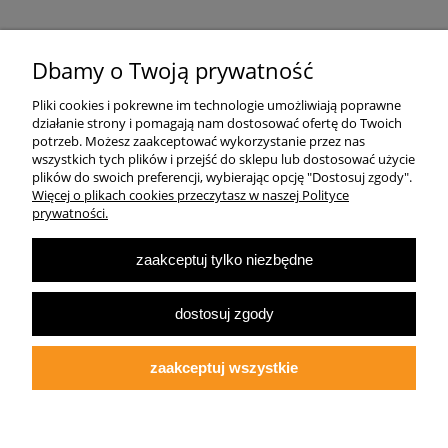
Pomoc
Dbamy o Twoją prywatność
Pliki cookies i pokrewne im technologie umożliwiają poprawne
Dostawa
działanie strony i pomagają nam dostosować ofertę do Twoich
potrzeb. Możesz zaakceptować wykorzystanie przez nas
wszystkich tych plików i przejść do sklepu lub dostosować użycie
Moje konto
plików do swoich preferencji, wybierając opcję "Dostosuj zgody".
Więcej o plikach cookies przeczytasz w naszej Polityce
prywatności.
O firmie
zaakceptuj tylko niezbędne
Największa Księgarnia Internetowa Po Prawej Stronie, ulubiona księgarnia
Warszawy 2022
dostosuj zgody
© 2007-2025
Multibook.pl
- Wszelkie prawa zastrzeżone.
Księgarnia prawicowa, prawicowe książki, katolicyzm, tradycjonalizm, patriotyzm,
ekonomia wolnorynkowa, konserwatyzm, literatura dziecięca, audiobooki, ebooki,
zaakceptuj wszystkie
koszulki patriotyczne.
Opracowanie szablonu sklepu:
fdgstudio.net
pokaż pełną wersję strony