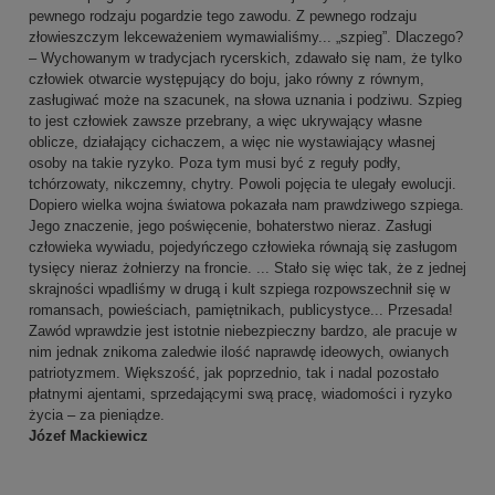
pewnego rodzaju pogardzie tego zawodu. Z pewnego rodzaju
złowieszczym lekceważeniem wymawialiśmy... „szpieg”. Dlaczego?
– Wychowanym w tradycjach rycerskich, zdawało się nam, że tylko
człowiek otwarcie występujący do boju, jako równy z równym,
zasługiwać może na szacunek, na słowa uznania i podziwu. Szpieg
to jest człowiek zawsze przebrany, a więc ukrywający własne
oblicze, działający cichaczem, a więc nie wystawiający własnej
osoby na takie ryzyko. Poza tym musi być z reguły podły,
tchórzowaty, nikczemny, chytry. Powoli pojęcia te ulegały ewolucji.
Dopiero wielka wojna światowa pokazała nam prawdziwego szpiega.
Jego znaczenie, jego poświęcenie, bohaterstwo nieraz. Zasługi
człowieka wywiadu, pojedyńczego człowieka równają się zasługom
tysięcy nieraz żołnierzy na froncie. ... Stało się więc tak, że z jednej
skrajności wpadliśmy w drugą i kult szpiega rozpowszechnił się w
romansach, powieściach, pamiętnikach, publicystyce... Przesada!
Zawód wprawdzie jest istotnie niebezpieczny bardzo, ale pracuje w
nim jednak znikoma zaledwie ilość naprawdę ideowych, owianych
patriotyzmem. Większość, jak poprzednio, tak i nadal pozostało
płatnymi ajentami, sprzedającymi swą pracę, wiadomości i ryzyko
życia – za pieniądze.
Józef Mackiewicz