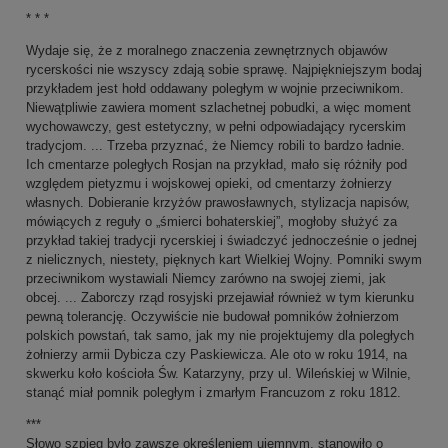
* * *
Wydaje się, że z moralnego znaczenia zewnętrznych objawów
rycerskości nie wszyscy zdają sobie sprawę. Najpiękniejszym bodaj
przykładem jest hołd oddawany poległym w wojnie przeciwnikom.
Niewątpliwie zawiera moment szlachetnej pobudki, a więc moment
wychowawczy, gest estetyczny, w pełni odpowiadający rycerskim
tradycjom. ... Trzeba przyznać, że Niemcy robili to bardzo ładnie.
Ich cmentarze poległych Rosjan na przykład, mało się różniły pod
względem pietyzmu i wojskowej opieki, od cmentarzy żołnierzy
własnych. Dobieranie krzyżów prawosławnych, stylizacja napisów,
mówiących z reguły o „śmierci bohaterskiej”, mogłoby służyć za
przykład takiej tradycji rycerskiej i świadczyć jednocześnie o jednej
z nielicznych, niestety, pięknych kart Wielkiej Wojny. Pomniki swym
przeciwnikom wystawiali Niemcy zarówno na swojej ziemi, jak
obcej. ... Zaborczy rząd rosyjski przejawiał również w tym kierunku
pewną tolerancję. Oczywiście nie budował pomników żołnierzom
polskich powstań, tak samo, jak my nie projektujemy dla poległych
żołnierzy armii Dybicza czy Paskiewicza. Ale oto w roku 1914, na
skwerku koło kościoła Św. Katarzyny, przy ul. Wileńskiej w Wilnie,
stanąć miał pomnik poległym i zmarłym Francuzom z roku 1812.
***
Słowo szpieg było zawsze określeniem ujemnym, stanowiło o