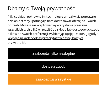
Pomoc
Dbamy o Twoją prywatność
Pliki cookies i pokrewne im technologie umożliwiają poprawne
Dostawa
działanie strony i pomagają nam dostosować ofertę do Twoich
potrzeb. Możesz zaakceptować wykorzystanie przez nas
wszystkich tych plików i przejść do sklepu lub dostosować użycie
Moje konto
plików do swoich preferencji, wybierając opcję "Dostosuj zgody".
Więcej o plikach cookies przeczytasz w naszej Polityce
prywatności.
O firmie
zaakceptuj tylko niezbędne
Największa Księgarnia Internetowa Po Prawej Stronie, ulubiona księgarnia
Warszawy 2022
dostosuj zgody
© 2007-2025
Multibook.pl
- Wszelkie prawa zastrzeżone.
Księgarnia prawicowa, prawicowe książki, katolicyzm, tradycjonalizm, patriotyzm,
ekonomia wolnorynkowa, konserwatyzm, literatura dziecięca, audiobooki, ebooki,
zaakceptuj wszystkie
koszulki patriotyczne.
Opracowanie szablonu sklepu:
fdgstudio.net
pokaż pełną wersję strony
Sklep internetowy Shoper.pl