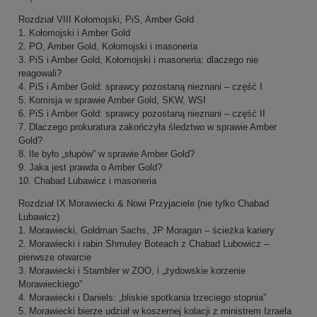
Rozdział VIII Kołomojski, PiS, Amber Gold
1. Kołomojski i Amber Gold
2. PO, Amber Gold, Kołomojski i masoneria
3. PiS i Amber Gold, Kołomojski i masoneria: dlaczego nie
reagowali?
4. PiS i Amber Gold: sprawcy pozostaną nieznani – część I
5. Komisja w sprawie Amber Gold, SKW, WSI
6. PiS i Amber Gold: sprawcy pozostaną nieznani – część II
7. Dlaczego prokuratura zakończyła śledztwo w sprawie Amber
Gold?
8. Ile było „słupów” w sprawie Amber Gold?
9. Jaka jest prawda o Amber Gold?
10. Chabad Lubawicz i masoneria
Rozdział IX Morawiecki & Nowi Przyjaciele (nie tylko Chabad
Lubawicz)
1. Morawiecki, Goldman Sachs, JP Moragan – ścieżka kariery
2. Morawiecki i rabin Shmuley Boteach z Chabad Lubowicz –
pierwsze otwarcie
3. Morawiecki i Stambler w ZOO, i „żydowskie korzenie
Morawieckiego”
4. Morawiecki i Daniels: „bliskie spotkania trzeciego stopnia”
5. Morawiecki bierze udział w koszernej kolacji z ministrem Izraela