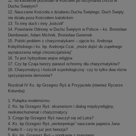
11. Ilu katolików pozostało w Kościele po otrzymania chrztu w
Duchu Świętym?
12. Nauczanie Kościoła o działaniu Ducha Świętego: Duch Święty
nie działa poza Kościołem katolickim
13. To inny duch i inny „kościół”
14. Powstanie Odnowy w Duchu Świętym w Polsce – ks. Bronisław
Dembowski, Adam Michnik, Bronisław Geremek
15. Polski problem z charyzmatykami – ujęcie ks. Andrzeja
Kobylińskiego i ks. bp. Andrzeja Czai: „może dojść do zupełnego
wynaturzenia religii chrześcijańskiej”
16. To jest hybrydowa wojna religijna
17. Czy bp Czaja tworzy parasol ochronny dla charyzmatyków?
18. Charyzmatycy i kościół scjentologiczny: czy to tylko dwa różne
sprzysiężenia demonów?
Rozdział IV Ks. bp Grzegorz Ryś & Przyjaciele (również Rycerze
Kolumba)
1. Pułapka modernizmu
2. Ks. bp Grzegorz Ryś: ekumenizm i dialog międzyreligijny,
neokatechumenat i charyzmatycy
3. Czego bp Grzegorz Ryś nauczył się od Lutra?
4. Ks. bp Grzegorz Ryś „reinterpretuje” nauczanie papieża Jana
Pawła II – czy to już jest herezja?
5. Ks. bp. Grzegorz Ryś – spotkanie z masonem