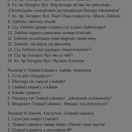
6. Ks. bp Grzegorz Ryś: Bóg niczego od nas nie potrzebuje –
„Chrześcijanie i muzułmanie są narzędziami Bożego miłosierdzia”
7. Ks. bp. Grzegorz Ryś, Ruch Charyzmatyczny i Marcin Zieliński
8. Zieliński i demony chorób
9. Czy Zieliński powala szatana czy szatan Zielińskiego?
10. Zieliński ogłasza powstanie nowego Kościoła
11. Zieliński przedstawia nowe dogmaty nowej wiary
12. Zieliński: nie bójcie się demonów
13. Czy Zieliński jest typowym charyzmatykiem?
14. Czy bp Grzegorz Ryś wie co robi?
15. Ks. bp Grzegorz Ryś i Rycerze Kolumba
Rozdział V Chabad Lubawicz, kabała, masoneria
1. Co to jest chasydyzm?
2. Dlaczego nie zapytał o kabałę?
3. Chabad Lubawicz o kabale
4. Kabała i judaizm
5. Pierwszy cel Chabad-Lubawicz: „odrodzenie żydowskości”
6. Mesjanizm Chabad Lubawicz: Mesjasz czy Antychryst?
Rozdział VI Daniels, Kaczyński, Chabad Lubawicz
1. Czym jest święto Chanuki?
2. Chabad Lubawicz nadaje świętu Chanuki nowy wymiar
3. Chabad Lubawicz u prezydenta RP