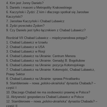
4. Kim jest Jonny Daniels?
5. Daniels i masoni u Metropolity Krakowskiego
6. Kaczyński i Żydzi: Z kim i dlaczego spotkał się Jarosław
Kaczyński?
7. Jarosław Kaczyński i Chabad Lubawicz
8. Żydzi przeciwko Żydom?
9. Czy Daniels jest tylko łącznikiem z Chabad Lubawicz?
Rozdział VII Chabad Lubawicz – międzynarodowa potęga?
1. Chabad Lubawicz w Izraelu
2. Chabad Lubawicz w USA
3. Chabad Lubawicz w Rosji
4. Chabad Lubawicz na Ukrainie: Centrum Menora
5. Chabad Lubawicz na Ukrainie: Genadyj B. Bogoliubow
6. Chabad Lubawicz na Ukrainie: pozycja Kołomojskiego
7. Chabad Lubawicz na Ukrainie: Kołomojski, Chabad Lubawicz,
Prawy Sektor
8. Chabad Lubawicz na Ukrainie: sprawa Privatbanku
9. Stamblerowie – nowa „polsko-ukraińska” dynastia Chabadu? –
część I
10. Dlaczego Chabad nie ma osobowości prawnej w Polsce?
11. Aktywność gospodarcza Chabad Lubawicz w Polsce
12. Stamblerowie – nowa „polsko-ukraińska” dynastia Chabadu? –
część II