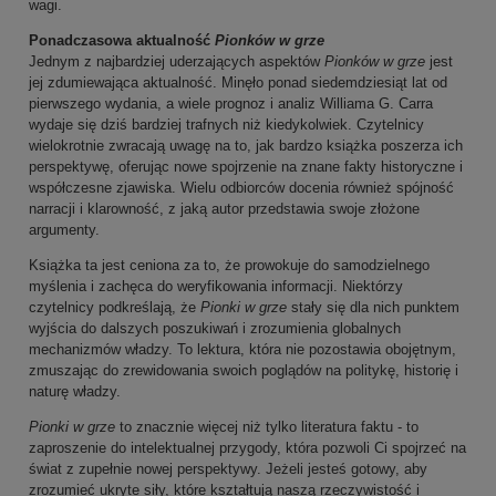
wagi.
Ponadczasowa aktualność
Pionków w grze
Jednym z najbardziej uderzających aspektów
Pionków w grze
jest
jej zdumiewająca aktualność. Minęło ponad siedemdziesiąt lat od
pierwszego wydania, a wiele prognoz i analiz Williama G. Carra
wydaje się dziś bardziej trafnych niż kiedykolwiek. Czytelnicy
wielokrotnie zwracają uwagę na to, jak bardzo książka poszerza ich
perspektywę, oferując nowe spojrzenie na znane fakty historyczne i
współczesne zjawiska. Wielu odbiorców docenia również spójność
narracji i klarowność, z jaką autor przedstawia swoje złożone
argumenty.
Książka ta jest ceniona za to, że prowokuje do samodzielnego
myślenia i zachęca do weryfikowania informacji. Niektórzy
czytelnicy podkreślają, że
Pionki w grze
stały się dla nich punktem
wyjścia do dalszych poszukiwań i zrozumienia globalnych
mechanizmów władzy. To lektura, która nie pozostawia obojętnym,
zmuszając do zrewidowania swoich poglądów na politykę, historię i
naturę władzy.
Pionki w grze
to znacznie więcej niż tylko literatura faktu - to
zaproszenie do intelektualnej przygody, która pozwoli Ci spojrzeć na
świat z zupełnie nowej perspektywy. Jeżeli jesteś gotowy, aby
zrozumieć ukryte siły, które kształtują naszą rzeczywistość i