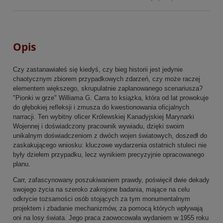
Opis
Czy zastanawiałeś się kiedyś, czy bieg historii jest jedynie
chaotycznym zbiorem przypadkowych zdarzeń, czy może raczej
elementem większego, skrupulatnie zaplanowanego scenariusza?
"Pionki w grze" Williama G. Carra to książka, która od lat prowokuje
do głębokiej refleksji i zmusza do kwestionowania oficjalnych
narracji. Ten wybitny oficer Królewskiej Kanadyjskiej Marynarki
Wojennej i doświadczony pracownik wywiadu, dzięki swoim
unikalnym doświadczeniom z dwóch wojen światowych, doszedł do
zaskakującego wniosku: kluczowe wydarzenia ostatnich stuleci nie
były dziełem przypadku, lecz wynikiem precyzyjnie opracowanego
planu.
Carr, zafascynowany poszukiwaniem prawdy, poświęcił dwie dekady
swojego życia na szeroko zakrojone badania, mające na celu
odkrycie tożsamości osób stojących za tym monumentalnym
projektem i zbadanie mechanizmów, za pomocą których wpływają
oni na losy świata. Jego praca zaowocowała wydaniem w 1955 roku