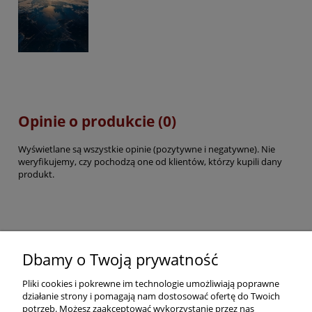
Opinie o produkcie (0)
Wyświetlane są wszystkie opinie (pozytywne i negatywne). Nie
weryfikujemy, czy pochodzą one od klientów, którzy kupili dany
produkt.
Pomoc
Dbamy o Twoją prywatność
Pliki cookies i pokrewne im technologie umożliwiają poprawne
Dostawa
działanie strony i pomagają nam dostosować ofertę do Twoich
potrzeb. Możesz zaakceptować wykorzystanie przez nas