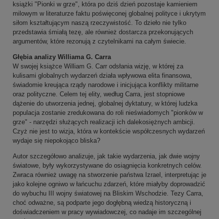
książki "Pionki w grze", która po dziś dzień pozostaje kamieniem
milowym w literaturze faktu poświęconej globalnej polityce i ukrytym
siłom kształtującym naszą rzeczywistość. To dzieło nie tylko
przedstawia śmiałą tezę, ale również dostarcza przekonujących
argumentów, które rezonują z czytelnikami na całym świecie.
Głębia analizy Williama G. Carra
W swojej książce William G. Carr odsłania wizję, w której za
kulisami globalnych wydarzeń działa wpływowa elita finansowa,
świadomie kreująca rządy narodowe i inicjująca konflikty militarne
oraz polityczne. Celem tej elity, według Carra, jest stopniowe
dążenie do utworzenia jednej, globalnej dyktatury, w której ludzka
populacja zostanie zredukowana do roli nieświadomych "pionków w
grze" - narzędzi służących realizacji ich dalekosiężnych ambicji.
Czyż nie jest to wizja, która w kontekście współczesnych wydarzeń
wydaje się niepokojąco bliska?
Autor szczegółowo analizuje, jak takie wydarzenia, jak dwie wojny
światowe, były wykorzystywane do osiągnięcia konkretnych celów.
Zwraca również uwagę na stworzenie państwa Izrael, interpretując je
jako kolejne ogniwo w łańcuchu zdarzeń, które miałyby doprowadzić
do wybuchu III wojny światowej na Bliskim Wschodzie. Tezy Carra,
choć odważne, są podparte jego dogłębną wiedzą historyczną i
doświadczeniem w pracy wywiadowczej, co nadaje im szczególnej