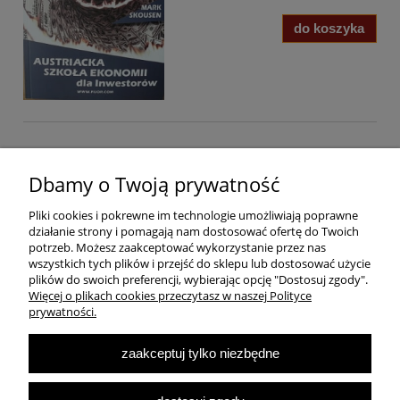
do koszyka
Pomoc
Dbamy o Twoją prywatność
Pliki cookies i pokrewne im technologie umożliwiają poprawne
Dostawa
działanie strony i pomagają nam dostosować ofertę do Twoich
potrzeb. Możesz zaakceptować wykorzystanie przez nas
wszystkich tych plików i przejść do sklepu lub dostosować użycie
Moje konto
plików do swoich preferencji, wybierając opcję "Dostosuj zgody".
Więcej o plikach cookies przeczytasz w naszej Polityce
prywatności.
O firmie
zaakceptuj tylko niezbędne
Największa Księgarnia Internetowa Po Prawej Stronie, ulubiona księgarnia
Warszawy 2022