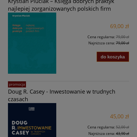
Krystian Pluciak – Księga dobrych praktyk
najlepiej zorganizowanych polskich firm
69,00 zł
Cena regularna:
79,00 zł
Najniższa cena:
79,00 zł
do koszyka
promocja
Doug R. Casey - Inwestowanie w trudnych
czasach
45,00 zł
Cena regularna:
52,00 zł
Najniższa cena:
43,90 zł