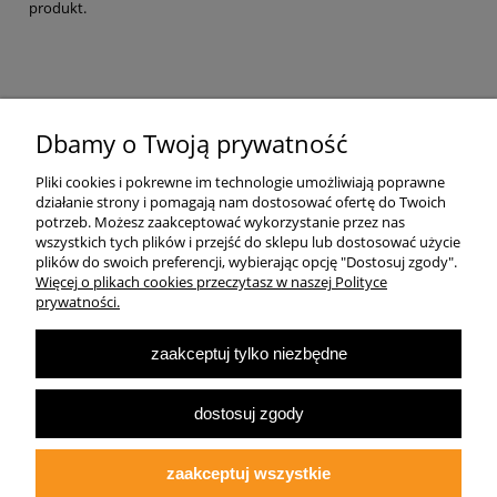
produkt.
Pomoc
Dbamy o Twoją prywatność
Pliki cookies i pokrewne im technologie umożliwiają poprawne
Dostawa
działanie strony i pomagają nam dostosować ofertę do Twoich
potrzeb. Możesz zaakceptować wykorzystanie przez nas
wszystkich tych plików i przejść do sklepu lub dostosować użycie
Moje konto
plików do swoich preferencji, wybierając opcję "Dostosuj zgody".
Więcej o plikach cookies przeczytasz w naszej Polityce
prywatności.
O firmie
zaakceptuj tylko niezbędne
Największa Księgarnia Internetowa Po Prawej Stronie, ulubiona księgarnia
Warszawy 2022
dostosuj zgody
© 2007-2025
Multibook.pl
- Wszelkie prawa zastrzeżone.
Księgarnia prawicowa, prawicowe książki, katolicyzm, tradycjonalizm, patriotyzm,
ekonomia wolnorynkowa, konserwatyzm, literatura dziecięca, audiobooki, ebooki,
zaakceptuj wszystkie
koszulki patriotyczne.