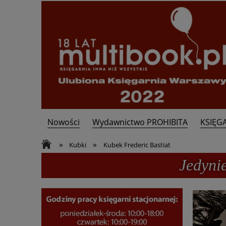
Nowości
Wydawnictwo PROHIBITA
KSIĘG
Kontakt
»
»
Kubki
Kubek Frederic Bastiat
Jedyni