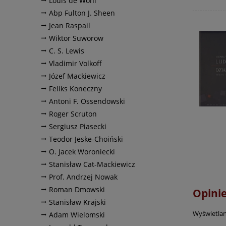
Louis de Wohl
Abp Fulton J. Sheen
Jean Raspail
Wiktor Suworow
C. S. Lewis
Vladimir Volkoff
Józef Mackiewicz
Feliks Koneczny
Antoni F. Ossendowski
Roger Scruton
Sergiusz Piasecki
Teodor Jeske-Choiński
O. Jacek Woroniecki
Stanisław Cat-Mackiewicz
Prof. Andrzej Nowak
Roman Dmowski
Opinie
Stanisław Krajski
Wyświetlan
Adam Wielomski