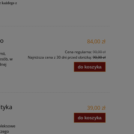
e każdego z
go
84,00 zł
Cena regularna:
90,00 zł
mii,
Najniższa cena z 30 dni przed obniżką:
90,00 zł
osób, w
dnej
do koszyka
ityka
39,00 zł
do koszyka
mpleksowe
czego