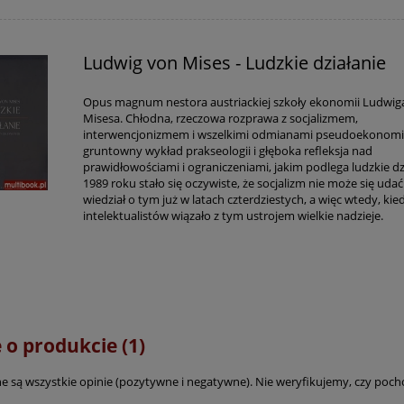
Ludwig von Mises - Ludzkie działanie
Opus magnum nestora austriackiej szkoły ekonomii Ludwig
Misesa. Chłodna, rzeczowa rozprawa z socjalizmem,
interwencjonizmem i wszelkimi odmianami pseudoekonomii
gruntowny wykład prakseologii i głęboka refleksja nad
prawidłowościami i ograniczeniami, jakim podlega ludzkie dz
1989 roku stało się oczywiste, że socjalizm nie może się udać
wiedział o tym już w latach czterdziestych, a więc wtedy, kie
intelektualistów wiązało z tym ustrojem wielkie nadzieje.
 o produkcie (1)
e są wszystkie opinie (pozytywne i negatywne). Nie weryfikujemy, czy pocho