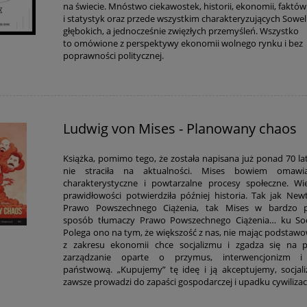
na świecie. Mnóstwo ciekawostek, historii, ekonomii, faktów
i statystyk oraz przede wszystkim charakteryzujących Sowel
głębokich, a jednocześnie zwięzłych przemyśleń. Wszystko
to omówione z perspektywy ekonomii wolnego rynku i bez
poprawności politycznej.
Ludwig von Mises - Planowany chaos
Książka, pomimo tego, że została napisana już ponad 70 la
nie straciła na aktualności. Mises bowiem omaw
charakterystyczne i powtarzalne procesy społeczne. Wi
prawidłowości potwierdziła później historia. Tak jak New
Prawo Powszechnego Ciążenia, tak Mises w bardzo p
sposób tłumaczy Prawo Powszechnego Ciążenia… ku Soc
Polega ono na tym, że większość z nas, nie mając podstawo
z zakresu ekonomii chce socjalizmu i zgadza się na 
zarządzanie oparte o przymus, interwencjonizm i
państwową. „Kupujemy” tę ideę i ją akceptujemy, socjal
zawsze prowadzi do zapaści gospodarczej i upadku cywiliza