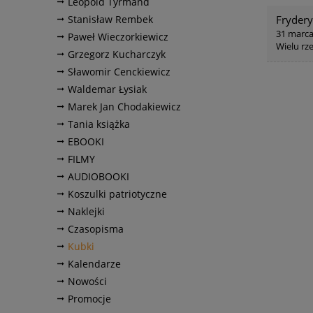
Leopold Tyrmand
Stanisław Rembek
Fryder
31 marca
Paweł Wieczorkiewicz
Wielu rz
Grzegorz Kucharczyk
Sławomir Cenckiewicz
Waldemar Łysiak
Marek Jan Chodakiewicz
Tania książka
EBOOKI
FILMY
AUDIOBOOKI
Koszulki patriotyczne
Naklejki
Czasopisma
Kubki
Kalendarze
Nowości
Promocje