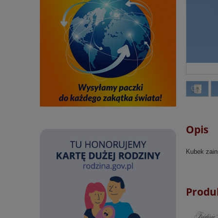
Opis
Kubek zains
Produ