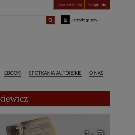
Zarejestruj się
Zaloguj się
Koszyk:
(pusty)
EBOOKI
SPOTKANIA AUTORSKIE
O NAS
kiewicz