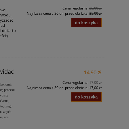
Cena regularna:
35,00 zł
kowi
Najniższa cena z 30 dni przed obniżką:
35,00 zł
wywodu,
wyższość
do koszyka
nad
i de facto
ością
 widać
14,90 zł
Cena regularna:
17,00 zł
ekonomii.
Najniższa cena z 30 dni przed obniżką:
17,00 zł
otę procesu
woisty
do koszyka
elazną
to, czego
na z tych
iej coś