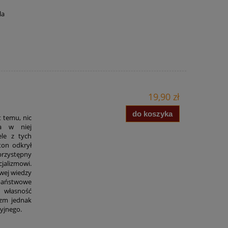
la
19,90 zł
do koszyka
t temu, nic
ia w niej
ele z tych
ton odkrył
rzystępny
jalizmowi.
wej wiedzy
państwowe
 własność
izm jednak
cyjnego.