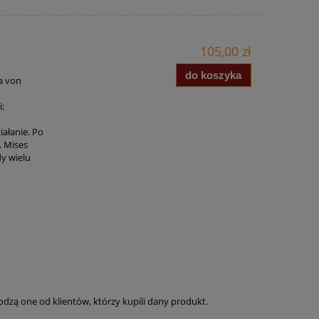
105,00 zł
do koszyka
a von
;
iałanie. Po
. Mises
dy wielu
dzą one od klientów, którzy kupili dany produkt.