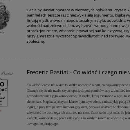
Genialny Bastiat powraca w nieznanych polskiemu czytelni
pamfletach. Jeszcze raz z niezwykłą siłą argumentu, logiką 
finezją myśli, w swoim niepowtarzalnym stylu, udowadnia 
wolności nad zniewoleniem, wyższość swobody handlowej 
protekcjonizmem, własności prywatnej nad kolektywną, czyl
niczyją, wreszcie: wyższość Sprawiedliwości nad sprawiedliw
społeczną.
Frederic Bastiat - Co widać i czego nie
Co widać i czego nie widać
to krótka opowieść o tym, co najważniejsze w 
Okazuje się, że nie trzeba czytać opasłych podręczników, aby zrozumieć ist
gospodarowania i jego konsekwencji. Książka, którą trzymacie w ręku to s
elementarz. Napisana jasnym i klarownym wywodem, z niezwykłą pasją i ż
logiką, a przy tym pełnym humoru językiem, pozwala dostrzec w ekonomii 
większość nie dostrzega lub dostrzec nie chce. Zmusza do myślenia. To jed
książek, które czyta się przez całe życie i za każdym razem odkrywa się w n
nowego, inspirującego.