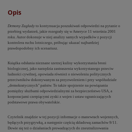
Opis
Demony Zagłady
to kontynuacja poszukiwań odpowiedzi na pytanie o
przebieg wydarzeń, jakie rozegrały się w Ameryce 11 września 2001
roku. Autor dokonuje w niej analizy samych wypadków z pozycji
kontrolera ruchu lotniczego, próbując ukazać najbardziej
prawdopodobny ich scenariusz.
Książka odsłania nieznane szerzej kulisy wykorzystania broni
biologicznej, jako narzędzia zastraszenia wykorzystanego przeciw
ludności cywilnej, opowiada również o niewoleniu politycznych
przeciwników dokonywanym za przyzwoleniem i przy współudziale
„demokratycznych" państw. To także spojrzenie na powiązania
pomiędzy służbami odpowiedzialnymi za bezpieczeństwo USA, a
korporacjami czerpiącymi zyski z wojen i ustaw ograniczających
podstawowe prawa obywatelskie.
Czytelnik znajdzie w tej pozycji informacje o manewrach wojennych,
będących przygrywką, a następnie częścią składową zamachów 9/11.
Dowie się też o działaniach prowadzących do zneutralizowania