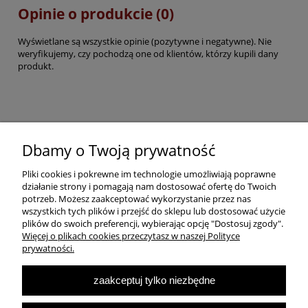
Opinie o produkcie (0)
Wyświetlane są wszystkie opinie (pozytywne i negatywne). Nie
weryfikujemy, czy pochodzą one od klientów, którzy kupili dany
produkt.
Pomoc
Dbamy o Twoją prywatność
Pliki cookies i pokrewne im technologie umożliwiają poprawne
Dostawa
działanie strony i pomagają nam dostosować ofertę do Twoich
potrzeb. Możesz zaakceptować wykorzystanie przez nas
wszystkich tych plików i przejść do sklepu lub dostosować użycie
Moje konto
plików do swoich preferencji, wybierając opcję "Dostosuj zgody".
Więcej o plikach cookies przeczytasz w naszej Polityce
prywatności.
O firmie
zaakceptuj tylko niezbędne
Największa Księgarnia Internetowa Po Prawej Stronie, ulubiona księgarnia