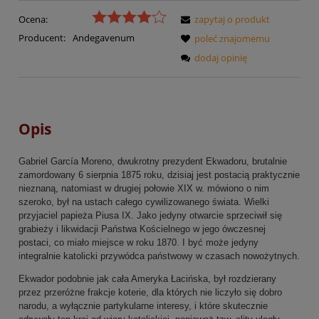
Ocena:
zapytaj o produkt
Producent:
Andegavenum
poleć znajomemu
dodaj opinię
Opis
Gabriel García Moreno, dwukrotny prezydent Ekwadoru, brutalnie
zamordowany 6 sierpnia 1875 roku, dzisiaj jest postacią praktycznie
nieznaną, natomiast w drugiej połowie XIX w. mówiono o nim
szeroko, był na ustach całego cywilizowanego świata. Wielki
przyjaciel papieża Piusa IX. Jako jedyny otwarcie sprzeciwił się
grabieży i likwidacji Państwa Kościelnego w jego ówczesnej
postaci, co miało miejsce w roku 1870. I być może jedyny
integralnie katolicki przywódca państwowy w czasach nowożytnych.
Ekwador podobnie jak cała Ameryka Łacińska, był rozdzierany
przez przeróżne frakcje koterie, dla których nie liczyło się dobro
narodu, a wyłącznie partykularne interesy, i które skutecznie