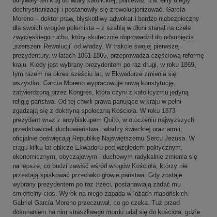
odrywały ten kraj od wiary katolickiej, ponieważ tzw. elity uległy
dechrystianizacji i postanowiły się zrewolucjonizować. García
Moreno – doktor praw, błyskotliwy adwokat i bardzo niebezpieczny
dla swoich wrogów polemista – z szablą w dłoni stanął na czele
zwycięskiego ruchu, który skutecznie doprowadził do odsunięcia
„szerszeni Rewolucji” od władzy. W trakcie swojej pierwszej
prezydentury, w latach 1861-1865, przeprowadza częściową reformę
kraju. Kiedy jest wybrany prezydentem po raz drugi, w roku 1869,
tym razem na okres sześciu lat, w Ekwadorze zmienia się
wszystko. García Moreno wypracowuje nową konstytucję,
zatwierdzoną przez Kongres, która czyni z katolicyzmu jedyną
religię państwa. Od tej chwili prawa panujące w kraju w pełni
zgadzają się z doktryną społeczną Kościoła. W roku 1873
prezydent wraz z arcybiskupem Quito, w otoczeniu najwyższych
przedstawicieli duchowieństwa i władzy świeckiej oraz armii,
oficjalnie poświęcają Republikę Najświętszemu Sercu Jezusa. W
ciągu kilku lat oblicze Ekwadoru pod względem politycznym,
ekonomicznym, obyczajowym i duchowym radykalnie zmienia się
na lepsze, co budzi zawiść wśród wrogów Kościoła, którzy nie
przestają spiskować przeciwko głowie
państwa. Gdy zostaje
wybrany prezydentem po raz trzeci, postanawiają zadać mu
śmiertelny cios. Wyrok na niego zapada w lożach masońskich.
Gabriel García Moreno przeczuwał, co go czeka. Tuż przed
dokonaniem na nim straszliwego mordu udał się do kościoła, gdzie