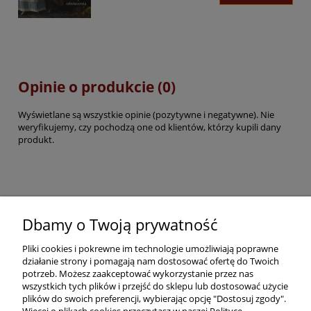
Opinie o produkcie (0)
Wyświetlane są wszystkie opinie (pozytywne i negatywne). Nie
weryfikujemy, czy pochodzą one od klientów, którzy kupili dany
produkt.
Pomoc
Dbamy o Twoją prywatność
Pliki cookies i pokrewne im technologie umożliwiają poprawne
Dostawa
działanie strony i pomagają nam dostosować ofertę do Twoich
potrzeb. Możesz zaakceptować wykorzystanie przez nas
wszystkich tych plików i przejść do sklepu lub dostosować użycie
Moje konto
plików do swoich preferencji, wybierając opcję "Dostosuj zgody".