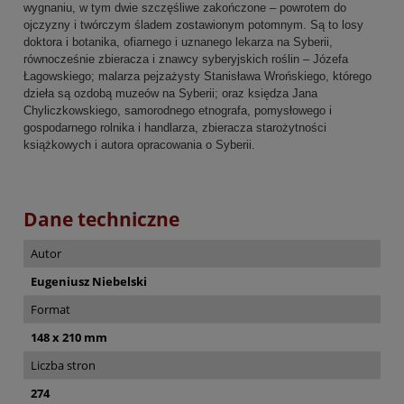
wygnaniu, w tym dwie szczęśliwe zakończone – powrotem do
ojczyzny i twórczym śladem zostawionym potomnym. Są to losy
doktora i botanika, ofiarnego i uznanego lekarza na Syberii,
równocześnie zbieracza i znawcy syberyjskich roślin – Józefa
Łagowskiego; malarza pejzażysty Stanisława Wrońskiego, którego
dzieła są ozdobą muzeów na Syberii; oraz księdza Jana
Chyliczkowskiego, samorodnego etnografa, pomysłowego i
gospodarnego rolnika i handlarza, zbieracza starożytności
książkowych i autora opracowania o Syberii.
Dane techniczne
Autor
Eugeniusz Niebelski
Format
148 x 210 mm
Liczba stron
274