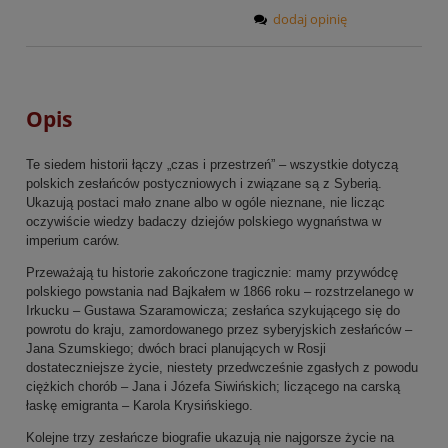
dodaj opinię
Opis
Te siedem historii łączy „czas i przestrzeń” – wszystkie dotyczą
polskich zesłańców postyczniowych i związane są z Syberią.
Ukazują postaci mało znane albo w ogóle nieznane, nie licząc
oczywiście wiedzy badaczy dziejów polskiego wygnaństwa w
imperium carów.
Przeważają tu historie zakończone tragicznie: mamy przywódcę
polskiego powstania nad Bajkałem w 1866 roku – rozstrzelanego w
Irkucku – Gustawa Szaramowicza; zesłańca szykującego się do
powrotu do kraju, zamordowanego przez syberyjskich zesłańców –
Jana Szumskiego; dwóch braci planujących w Rosji
dostateczniejsze życie, niestety przedwcześnie zgasłych z powodu
ciężkich chorób – Jana i Józefa Siwińskich; liczącego na carską
łaskę emigranta – Karola Krysińskiego.
Kolejne trzy zesłańcze biografie ukazują nie najgorsze życie na