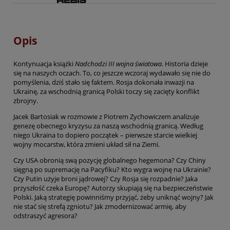
Opis
Kontynuacja książki
Nadchodzi III wojna światowa
. Historia dzieje
się na naszych oczach. To, co jeszcze wczoraj wydawało się nie do
pomyślenia, dziś stało się faktem. Rosja dokonała inwazji na
Ukrainę, za wschodnią granicą Polski toczy się zacięty konflikt
zbrojny.
Jacek Bartosiak w rozmowie z Piotrem Zychowiczem analizuje
genezę obecnego kryzysu za naszą wschodnią granicą. Według
niego Ukraina to dopiero początek – pierwsze starcie wielkiej
wojny mocarstw, która zmieni układ sił na Ziemi.
Czy USA obronią swą pozycję globalnego hegemona? Czy Chiny
sięgną po supremację na Pacyfiku? Kto wygra wojnę na Ukrainie?
Czy Putin użyje broni jądrowej? Czy Rosja się rozpadnie? Jaka
przyszłość czeka Europę? Autorzy skupiają się na bezpieczeństwie
Polski. Jaką strategię powinniśmy przyjąć, żeby uniknąć wojny? Jak
nie stać się strefą zgniotu? Jak zmodernizować armię, aby
odstraszyć agresora?