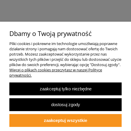
Pomoc
Dbamy o Twoją prywatność
Pliki cookies i pokrewne im technologie umożliwiają poprawne
Dostawa
działanie strony i pomagają nam dostosować ofertę do Twoich
potrzeb. Możesz zaakceptować wykorzystanie przez nas
wszystkich tych plików i przejść do sklepu lub dostosować użycie
Moje konto
plików do swoich preferencji, wybierając opcję "Dostosuj zgody".
Więcej o plikach cookies przeczytasz w naszej Polityce
prywatności.
O firmie
zaakceptuj tylko niezbędne
Największa Księgarnia Internetowa Po Prawej Stronie, ulubiona księgarnia
Warszawy 2022
dostosuj zgody
© 2007-2025
Multibook.pl
- Wszelkie prawa zastrzeżone.
Księgarnia prawicowa, prawicowe książki, katolicyzm, tradycjonalizm, patriotyzm,
ekonomia wolnorynkowa, konserwatyzm, literatura dziecięca, audiobooki, ebooki,
zaakceptuj wszystkie
koszulki patriotyczne.
Opracowanie szablonu sklepu:
fdgstudio.net